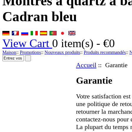
Montres à quartz à b
Cadran bleu
View Cart
0
item(s) -
€0
Maison
::
Promotions
::
Nouveaux produits
::
Produits recommandés
::
N
Accueil
:: Garantie
Garantie
Votre satisfaction es
une politique de ret
retourner la marchandi
contactez-nous pour 
La plupart du temps 