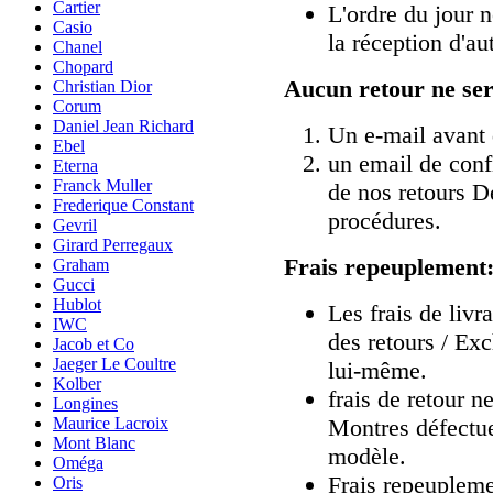
Cartier
L'ordre du jour n
Casio
la réception d'au
Chanel
Chopard
Aucun retour ne ser
Christian Dior
Corum
Daniel Jean Richard
Un e-mail avant 
Ebel
un email de confi
Eterna
Franck Muller
de nos retours D
Frederique Constant
procédures.
Gevril
Girard Perregaux
Frais repeuplement
Graham
Gucci
Hublot
Les frais de liv
IWC
des retours / Exc
Jacob et Co
Jaeger Le Coultre
lui-même.
Kolber
frais de retour n
Longines
Montres défectu
Maurice Lacroix
Mont Blanc
modèle.
Oméga
Frais repeupleme
Oris