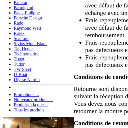
Panerai
avec défaut de f
Parmigiani
échange avec un
Patek Philippe
Porsche Design
Frais repeupleme
Rado
avec défaut de f
Raymond Weil
Rolex
remboursement.
Scalfaro
Frais repeupleme
Stylos Mont Blanc
pas défectueux e
Tag Heuer
Technomarine
Frais repeupleme
Tissot
pas défectueux e
Tudor
TW Steel
U-Boat
Conditions de condi
Ulysse Nardin
Retourne sont dispon
Promotions ...
suivant la réception 
Nouveaux produits ...
Vous devez nous cont
Produits à la une ...
retourner la montre 
Tous les produits ...
Conditions de retou