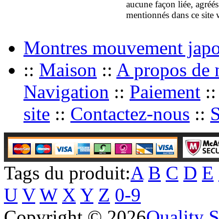
aucune façon liée, agréés
mentionnés dans ce site 
Montres mouvement japo
::
Maison
::
A propos de 
Navigation
::
Paiement
:
site
::
Contactez-nous
::
S
Tags du produit:
A
B
C
D
E
U
V
W
X
Y
Z
0-9
Copyright © 2026
Quality 