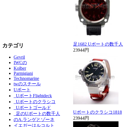
足1682 Uボートの数千人
カテゴリ
23944円
Gevril
IWCの
Kolber
Parmigiani
Technomarine
twのスチール
Uボート
UボートFlightdeck
Uボートのクラシコ
Uボートゴールド
Uボートのクラシコ1818
足のUボートの数千人
23944円
のA.ランゲとゾーネ
イエガーはルコルト