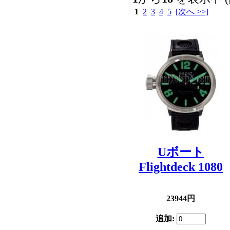
1
2
3
4
5
[次へ >>]
Uボート
Flightdeck 1080
23944円
追加: