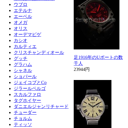
ウブロ
エテルナ
エーベル
オメガ
オリス
オーデマピゲ
カシオ
カルティエ
クリスチャンディオール
足1916年のUボートの数
グッチ
千人
グラハム
23944円
シャネル
ショパール
ジェイコブとCo
ジラールペルゴ
スカルファロ
タグホイヤー
ダニエルジャンリチャード
チューダー
チョルム
ティッソ