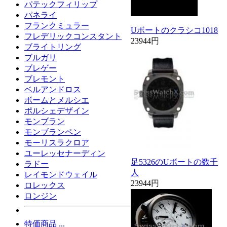
パテックフィリップ
パネライ
フランクミュラー
Uボートのクラシコ1018
フレデリックコンスタント
23944円
ブライトリング
ブルガリ
ブレゲー
ブレモント
ベルアンドロス
ボームとメルシエ
ポルシェデザイン
モンブラン
モンブランペン
モーリスラクロア
ユーレッセナーディン
足5326のUボートの数千
ラドー
人
レイモンドウェイル
23944円
ロレックス
ロンジン
特価商品 ...