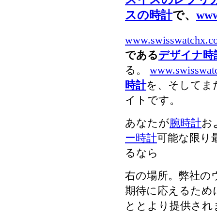
スの時計
で、
www
www.swisswatchx.c
である
デザイナ時
る。
www.swisswat
時計
を、そしてま
イトです。
あなたが
腕時計
お
ー時計
可能な限り
るなら
右の場所。弊社の
期待に応えるため
ととより提供され