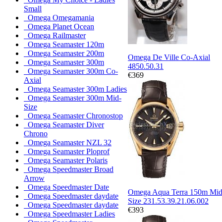
Small
Omega Omegamania
Omega Planet Ocean
Omega Railmaster
Omega Seamaster 120m
Omega Seamaster 200m
Omega De Ville Co-Axial
Omega Seamaster 300m
4850.50.31
Omega Seamaster 300m Co-
€369
Axial
Omega Seamaster 300m Ladies
Omega Seamaster 300m Mid-
Size
Omega Seamaster Chronostop
Omega Seamaster Diver
Chrono
Omega Seamaster NZL 32
Omega Seamaster Ploprof
Omega Seamaster Polaris
Omega Speedmaster Broad
Arrow
Omega Speedmaster Date
Omega Aqua Terra 150m Mid
Omega Speedmaster daydate
Size 231.53.39.21.06.002
Omega Speedmaster daydate
€393
Omega Speedmaster Ladies