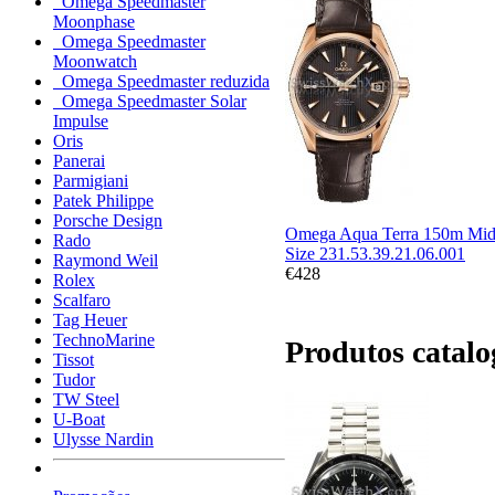
Omega Speedmaster
Moonphase
Omega Speedmaster
Moonwatch
Omega Speedmaster reduzida
Omega Speedmaster Solar
Impulse
Oris
Panerai
Parmigiani
Patek Philippe
Porsche Design
Omega Aqua Terra 150m Mid
Rado
Size 231.53.39.21.06.001
Raymond Weil
€428
Rolex
Scalfaro
Tag Heuer
TechnoMarine
Produtos catal
Tissot
Tudor
TW Steel
U-Boat
Ulysse Nardin