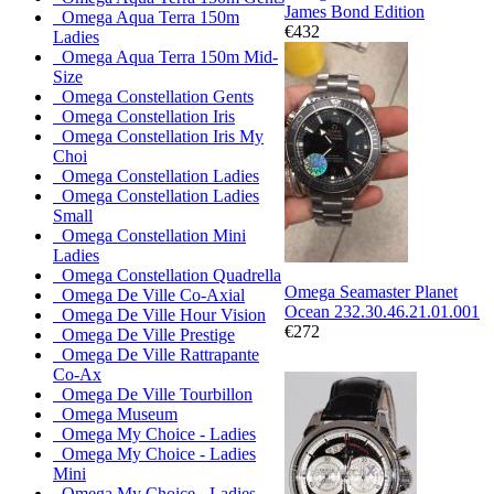
James Bond Edition
Omega Aqua Terra 150m
€432
Ladies
Omega Aqua Terra 150m Mid-
Size
Omega Constellation Gents
Omega Constellation Iris
Omega Constellation Iris My
Choi
Omega Constellation Ladies
Omega Constellation Ladies
Small
Omega Constellation Mini
Ladies
Omega Constellation Quadrella
Omega Seamaster Planet
Omega De Ville Co-Axial
Ocean 232.30.46.21.01.001
Omega De Ville Hour Vision
€272
Omega De Ville Prestige
Omega De Ville Rattrapante
Co-Ax
Omega De Ville Tourbillon
Omega Museum
Omega My Choice - Ladies
Omega My Choice - Ladies
Mini
Omega My Choice - Ladies