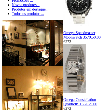
Promoções ...
Novos produtos...
Produtos em destaque...
Todos os produtos ...
Omega Speedmaster
Moonwatch 3570.50.00
€272
Omega Constellation
Quadrella 1584.79.00
€272