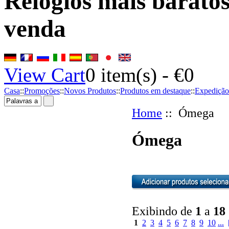
Relógios mais baratos
venda
View Cart
0
item(s) -
€0
Casa
::
Promoções
::
Novos Produtos
::
Produtos em destaque
::
Expedição
Home
:: Ómega
Ómega
Exibindo de
1
a
18
1
2
3
4
5
6
7
8
9
10
...