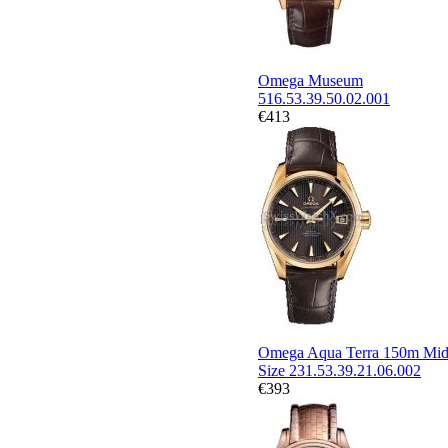
Omega Museum
516.53.39.50.02.001
€413
Omega Aqua Terra 150m Mid
Size 231.53.39.21.06.002
€393