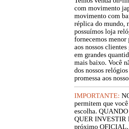
Temos venda on-lin
com movimento jap
movimento com bar
réplica do mundo, 
possuímos loja rel
fornecemos menor 
aos nossos clientes
em grandes quantid
mais baixo. Você n
dos nossos relógio
promessa aos nossos
IMPORTANTE:
NO
permitem que você 
escolha. QUAND
QUER INVESTIR EM,
próximo OFICIAL.