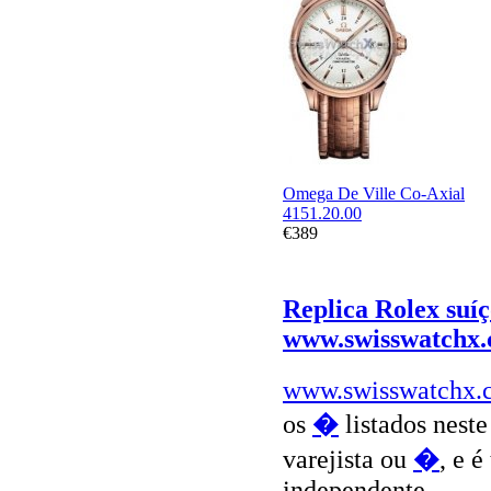
Omega De Ville Co-Axial
4151.20.00
€389
Replica Rolex suí
www.swisswatchx
www.swisswatchx.
os
�
listados neste 
varejista ou
�
, e 
independente.