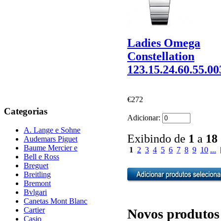
Ladies Omega
Constellation
123.15.24.60.55.00
€272
Categorias
Adicionar:
A. Lange e Sohne
Exibindo de
1
a
18
Audemars Piguet
Baume Mercier e
1
2
3
4
5
6
7
8
9
10
...
Bell e Ross
Breguet
Breitling
Bremont
Bvlgari
Canetas Mont Blanc
Cartier
Novos produtos
Casio