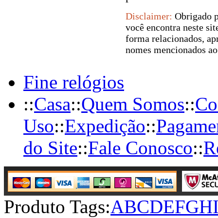
Disclaimer:
Obrigado po
você encontra neste sit
forma relacionados, apr
nomes mencionados ao l
Fine relógios
::
Casa
::
Quem Somos
::
Co
Uso
::
Expedição
::
Pagame
do Site
::
Fale Conosco
::
R
Produto Tags:
A
B
C
D
E
F
G
H