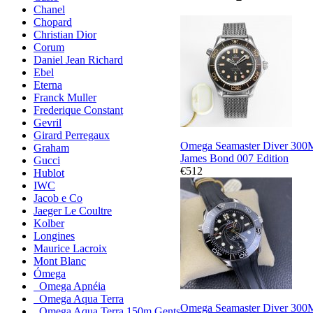
Chanel
Chopard
Christian Dior
Corum
Daniel Jean Richard
Ebel
Eterna
Franck Muller
Frederique Constant
Gevril
Girard Perregaux
Omega Seamaster Diver 300
Graham
James Bond 007 Edition
Gucci
€512
Hublot
IWC
Jacob e Co
Jaeger Le Coultre
Kolber
Longines
Maurice Lacroix
Mont Blanc
Ómega
Omega Apnéia
Omega Aqua Terra
Omega Seamaster Diver 300
Omega Aqua Terra 150m Gents