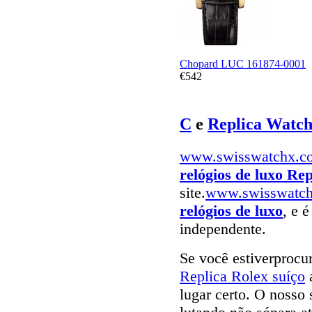
Chopard LUC 161874-0001
€542
C
e
Replica Watc
www.swisswatchx.c
relógios de luxo Rep
site.
www.swisswatc
relógios de luxo
, e 
independente.
Se você estiverproc
Replica Rolex suíço
a
lugar certo. O nosso 