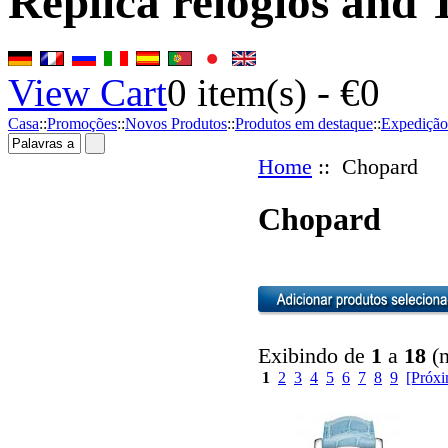
Replica relógios and 
View Cart
0
item(s) -
€0
Casa
::
Promoções
::
Novos Produtos
::
Produtos em destaque
::
Expedição
Home
:: Chopard
Chopard
Exibindo de
1
a
18
(n
1
2
3
4
5
6
7
8
9
[Próx