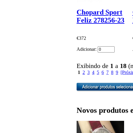
Chopard Sport
Feliz 278256-23
€372
Adicionar:
Exibindo de
1
a
18
(n
1
2
3
4
5
6
7
8
9
[Próx
Novos produtos 