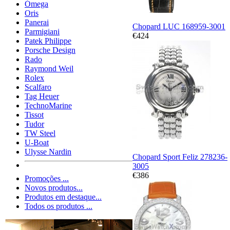
Ómega
Oris
Panerai
Chopard LUC 168959-3001
Parmigiani
€424
Patek Philippe
Porsche Design
Rado
Raymond Weil
Rolex
Scalfaro
Tag Heuer
TechnoMarine
Tissot
Tudor
TW Steel
U-Boat
Ulysse Nardin
Chopard Sport Feliz 278236-
3005
€386
Promoções ...
Novos produtos...
Produtos em destaque...
Todos os produtos ...