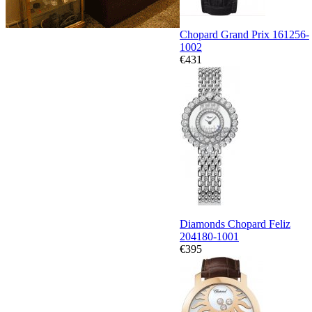
Chopard Grand Prix 161256-
1002
€431
Diamonds Chopard Feliz
204180-1001
€395