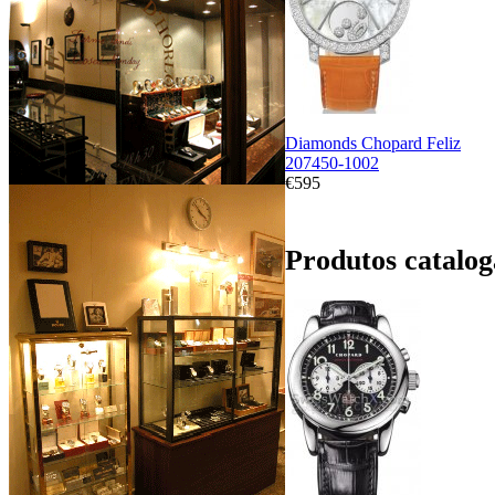
Diamonds Chopard Feliz
207450-1002
€595
Produtos catalo