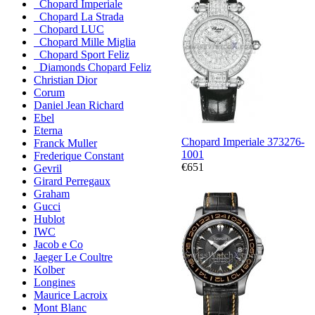
Chopard Imperiale
Chopard La Strada
Chopard LUC
Chopard Mille Miglia
Chopard Sport Feliz
Diamonds Chopard Feliz
Christian Dior
Corum
Daniel Jean Richard
Ebel
Eterna
Chopard Imperiale 373276-
Franck Muller
1001
Frederique Constant
€651
Gevril
Girard Perregaux
Graham
Gucci
Hublot
IWC
Jacob e Co
Jaeger Le Coultre
Kolber
Longines
Maurice Lacroix
Mont Blanc