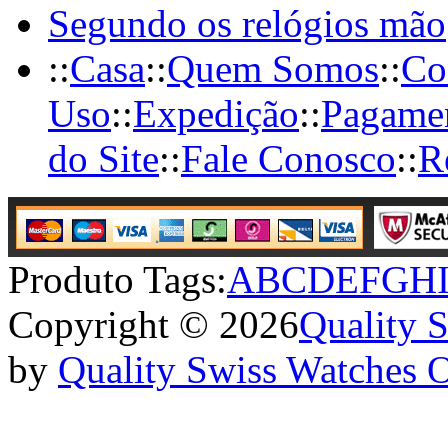
Segundo os relógios mão
::
Casa
::
Quem Somos
::
Co
Uso
::
Expedição
::
Pagame
do Site
::
Fale Conosco
::
R
Produto Tags:
A
B
C
D
E
F
G
H
Copyright © 2026
Quality 
by
Quality Swiss Watches 