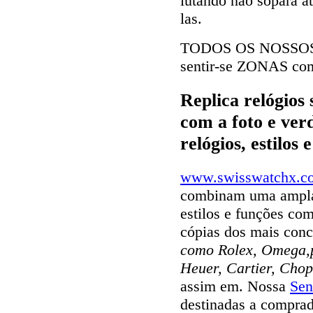
lutando não sópara a
las.
TODOS OS NOSSO
sentir-se ZONAS com
Replica relógios
com a foto e ver
relógios, estilos
www.swisswatchx.c
combinam uma ampla 
estilos e funções com
cópias dos mais con
como Rolex, Omega,pa
Heuer, Cartier, Chop
assim em. Nossa
Sen
destinadas a comprad