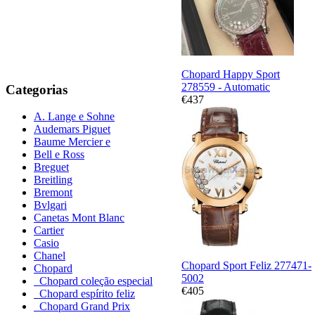
Chopard Happy Sport
278559 - Automatic
Categorias
€437
A. Lange e Sohne
Audemars Piguet
Baume Mercier e
Bell e Ross
Breguet
Breitling
Bremont
Bvlgari
Canetas Mont Blanc
Cartier
Casio
Chanel
Chopard Sport Feliz 277471-
Chopard
5002
Chopard coleção especial
€405
Chopard espírito feliz
Chopard Grand Prix