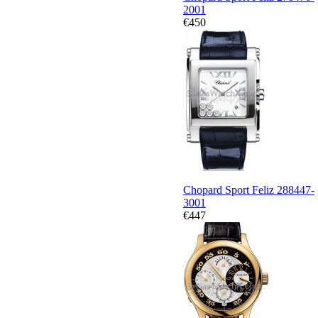
2001
€450
Chopard Sport Feliz 288447-
3001
€447