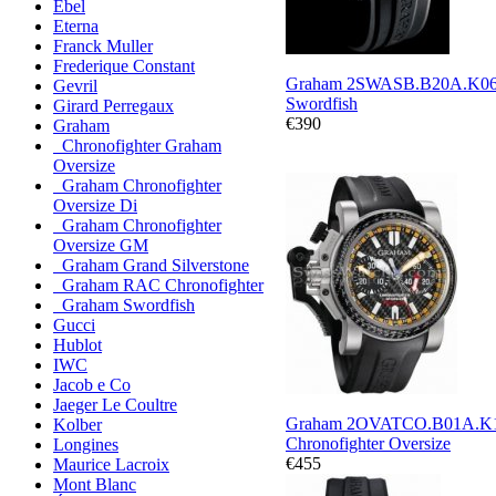
Ebel
Eterna
Franck Muller
Frederique Constant
Graham 2SWASB.B20A.K0
Gevril
Swordfish
Girard Perregaux
€390
Graham
Chronofighter Graham
Oversize
Graham Chronofighter
Oversize Di
Graham Chronofighter
Oversize GM
Graham Grand Silverstone
Graham RAC Chronofighter
Graham Swordfish
Gucci
Hublot
IWC
Jacob e Co
Jaeger Le Coultre
Graham 2OVATCO.B01A.K
Kolber
Chronofighter Oversize
Longines
€455
Maurice Lacroix
Mont Blanc