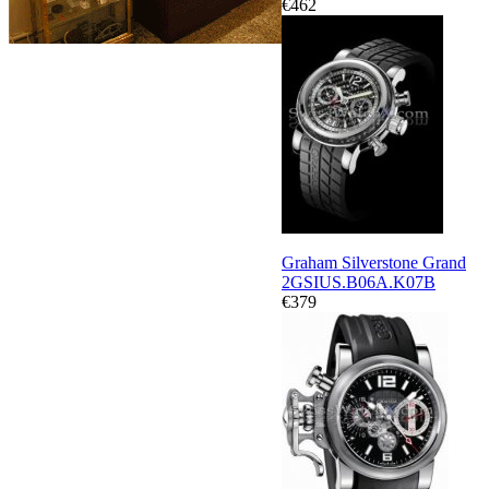
€462
Graham Silverstone Grand
2GSIUS.B06A.K07B
€379