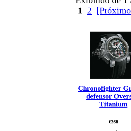
Exibindo de
1
1
2
[Próximo
Chronofighter G
defensor Overs
Titanium
€368