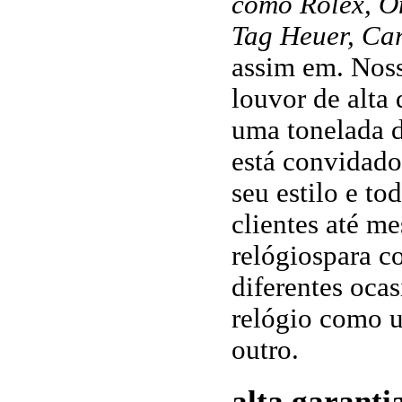
como Rolex, Om
Tag Heuer, Car
assim em. Nos
louvor de alta 
uma tonelada d
está convidado 
seu estilo e to
clientes até m
relógiospara c
diferentes oca
relógio como 
outro.
alta garanti