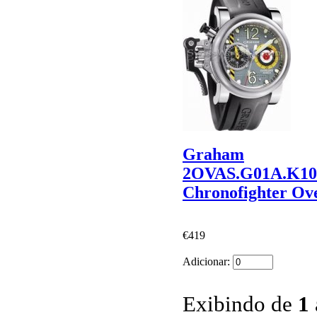
Graham
2OVAS.G01A.K1
Chronofighter Ove
€419
Adicionar:
Exibindo de
1