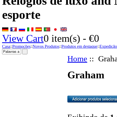
Relógios de luxo and 
esporte
View Cart
0
item(s) -
€0
Casa
::
Promoções
::
Novos Produtos
::
Produtos em destaque
::
Expedição
Home
:: Grah
Graham