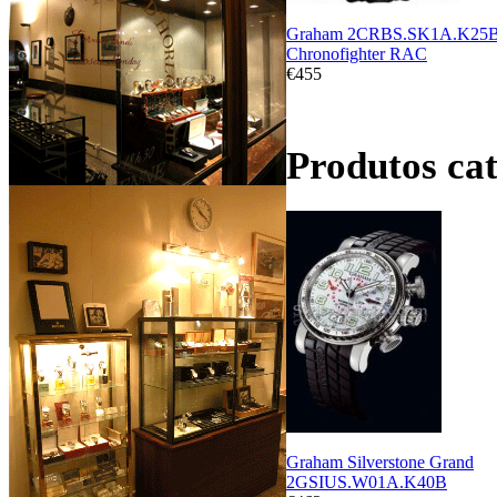
Graham 2CRBS.SK1A.K25
Chronofighter RAC
€455
Produtos ca
Graham Silverstone Grand
2GSIUS.W01A.K40B