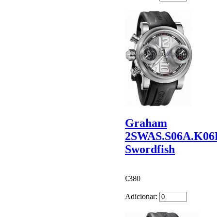
Graham
2SWAS.S06A.K06
Swordfish
€380
Adicionar: