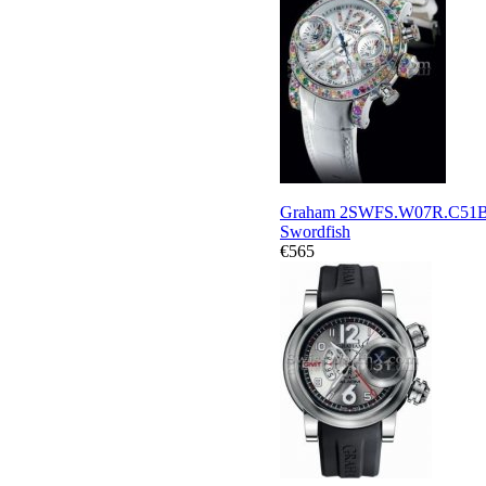
Graham 2SWFS.W07R.C51
Swordfish
€565