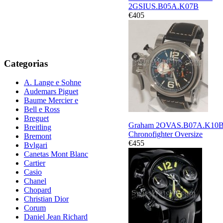
2GSIUS.B05A.K07B
€405
Categorias
A. Lange e Sohne
Audemars Piguet
Baume Mercier e
Bell e Ross
Breguet
Graham 2OVAS.B07A.K10
Breitling
Chronofighter Oversize
Bremont
€455
Bvlgari
Canetas Mont Blanc
Cartier
Casio
Chanel
Chopard
Christian Dior
Corum
Daniel Jean Richard