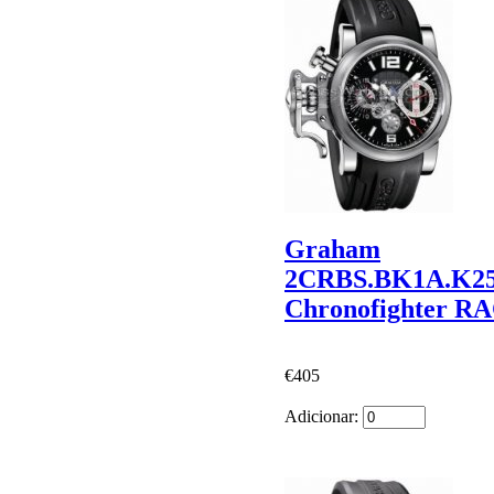
Graham
2CRBS.BK1A.K2
Chronofighter R
€405
Adicionar: