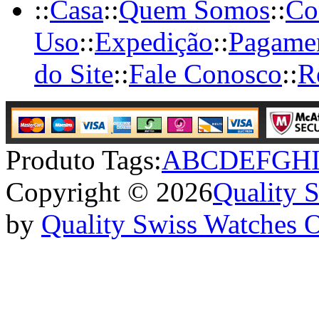
::
Casa
::
Quem Somos
::
Co
Uso
::
Expedição
::
Pagame
do Site
::
Fale Conosco
::
R
Produto Tags:
A
B
C
D
E
F
G
H
Copyright © 2026
Quality 
by
Quality Swiss Watches 