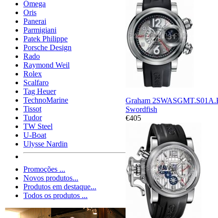
Ómega
Oris
Panerai
Parmigiani
Patek Philippe
Porsche Design
Rado
Raymond Weil
Rolex
Scalfaro
Tag Heuer
TechnoMarine
Graham 2SWASGMT.S01A.
Tissot
Swordfish
Tudor
€405
TW Steel
U-Boat
Ulysse Nardin
Promoções ...
Novos produtos...
Produtos em destaque...
Todos os produtos ...