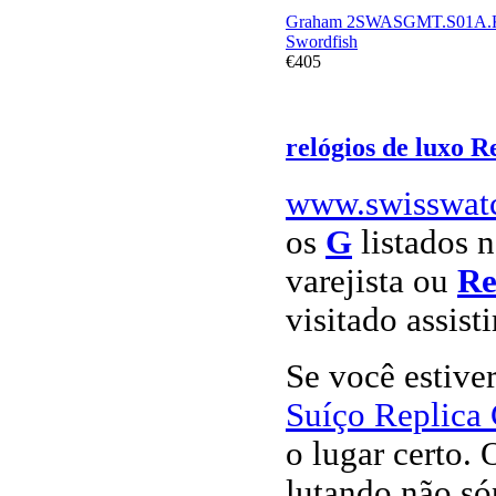
Graham 2SWASGMT.S01A.
Swordfish
€405
relógios de luxo R
www.swisswat
os
G
listados n
varejista ou
Re
visitado assist
Se você estiv
Suíço Replica
o lugar certo. 
lutando não só