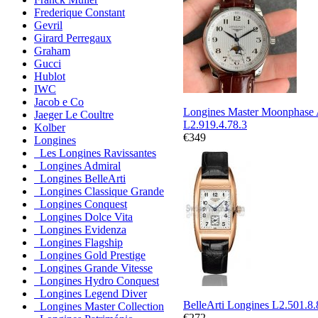
Frederique Constant
Gevril
Girard Perregaux
Graham
Gucci
Hublot
IWC
Jacob e Co
Longines Master Moonphase 
Jaeger Le Coultre
L2.919.4.78.3
Kolber
€349
Longines
Les Longines Ravissantes
Longines Admiral
Longines BelleArti
Longines Classique Grande
Longines Conquest
Longines Dolce Vita
Longines Evidenza
Longines Flagship
Longines Gold Prestige
Longines Grande Vitesse
Longines Hydro Conquest
Longines Legend Diver
BelleArti Longines L2.501.8.
Longines Master Collection
€272