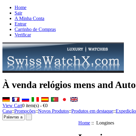
Home
Sair
A Minha Conta
Entrar
Carrinho de Compras
Verificar
À venda relógios mens and Auto
View Cart
0
item(s) -
€0
Casa
::
Promoções
::
Novos Produtos
::
Produtos em destaque
::
Expedição
Home
:: Longines