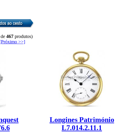
 de
467
produtos)
[Próximo >>]
nquest
Longines Património
76.6
L7.014.2.11.1