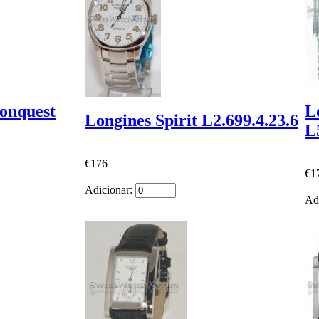
onquest
L
Longines Spirit L2.699.4.23.6
L
€176
€1
Adicionar:
Ad