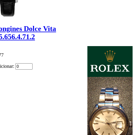
ongines Dolce Vita
5.656.4.71.2
77
icionar: