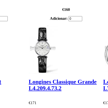
€160
Adicionar:
t
Longines Classique Grande
L
L4.209.4.73.2
L
€171
€1