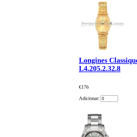
Longines Classiq
L4.205.2.32.8
€176
Adicionar: