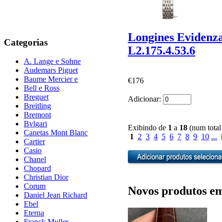
Longines Evidenz
Categorias
L2.175.4.53.6
A. Lange e Sohne
Audemars Piguet
Baume Mercier e
€176
Bell e Ross
Breguet
Adicionar:
Breitling
Bremont
Bvlgari
Exibindo de
1
a
18
(num total
Canetas Mont Blanc
1
2
3
4
5
6
7
8
9
10
...
Cartier
Casio
Chanel
Chopard
Christian Dior
Corum
Novos produtos em
Daniel Jean Richard
Ebel
Eterna
Franck Muller