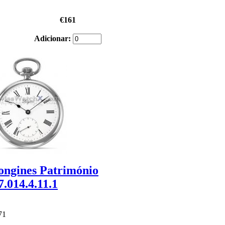
€161
Adicionar:
ongines Património
7.014.4.11.1
71