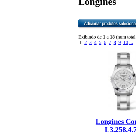
Longines
Exibindo de
1
a
18
(num total
1
2
3
4
5
6
7
8
9
10
...
Longines Co
L3.258.4.