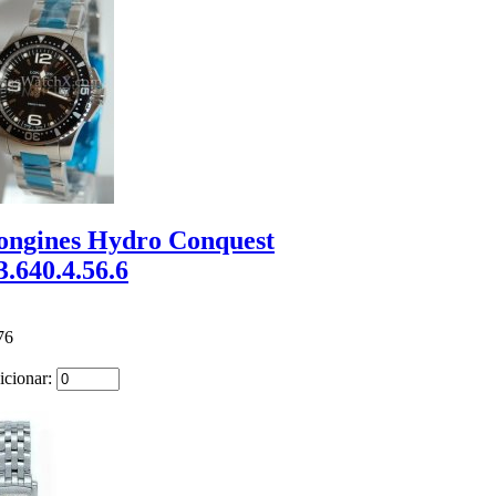
ongines Hydro Conquest
3.640.4.56.6
76
icionar: