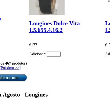
a
Longines Dolce Vita
L
L5.655.4.16.2
L
€177
€1
Adicionar:
Ad
 de
467
produtos)
[Próximo >>]
 Agosto - Longines