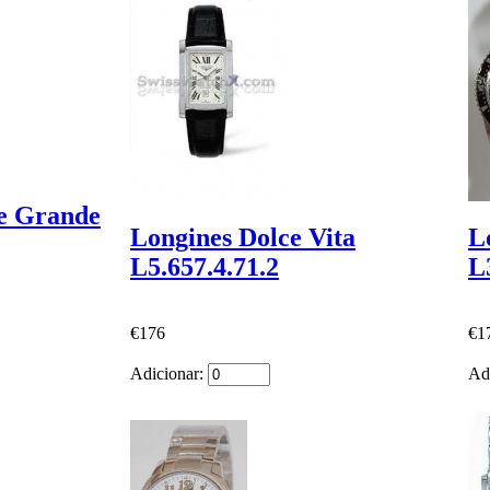
ue Grande
Longines Dolce Vita
L
L5.657.4.71.2
L
€176
€1
Adicionar:
Ad