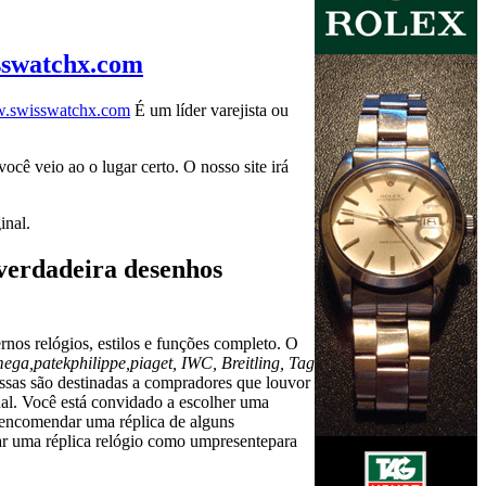
swatchx.com
.swisswatchx.com
É um líder varejista ou
ocê veio ao o lugar certo. O nosso site irá
inal.
 verdadeira desenhos
os relógios, estilos e funções completo. O
ga,patekphilippe,piaget, IWC, Breitling, Tag
sas são destinadas a compradores que louvor
nal. Você está convidado a escolher uma
mo encomendar uma réplica de alguns
ar uma réplica relógio como umpresentepara