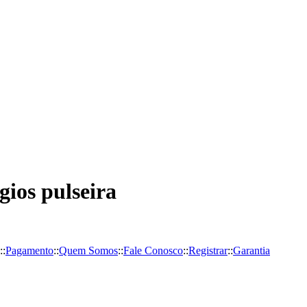
gios pulseira
::
Pagamento
::
Quem Somos
::
Fale Conosco
::
Registrar
::
Garantia