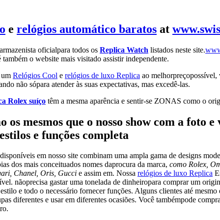
ço
e
relógios automático baratos
at
www.swis
rmazenista oficialpara todos os
Replica Watch
listados neste site.
www
 é também o website mais visitado assistir independente.
r um
Relógios Cool
e
relógios de luxo Replica
ao melhorpreçopossível, v
tando não sópara atender às suas expectativas, mas excedê-las.
ca Rolex suíço
têm a mesma aparência e sentir-se ZONAS como o orig
ão os mesmos que o nosso show com a foto e
 estilos e funções completa
disponíveis em nosso site combinam uma ampla gama de designs modern
ópias dos mais conceituados nomes daprocura da marca,
como Rolex, Ome
gari, Chanel, Oris, Gucci
e assim em. Nossa
relógios de luxo Replica
Es
sível. nãoprecisa gastar uma tonelada de dinheiropara comprar um origi
eu estilo e todo o necessário fornecer funções. Alguns clientes até mes
oupas diferentes e usar em diferentes ocasiões. Você tambémpode compr
ro.