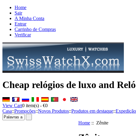
Home
Sair
A Minha Conta
Entrar
Carrinho de Compras
Verificar
Cheap relógios de luxo and Reló
View Cart
0
item(s) -
€0
Casa
::
Promoções
::
Novos Produtos
::
Produtos em destaque
::
Expedição
Home
:: Zênite