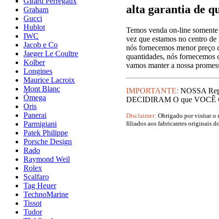
Girard Perregaux
alta garantia de 
Graham
Gucci
Hublot
Temos venda on-line somente
IWC
vez que estamos no centro de
Jacob e Co
nós fornecemos menor preço co
Jaeger Le Coultre
quantidades, nós fornecemos 
Kolber
vamos manter a nossa promessa
Longines
Maurice Lacroix
Mont Blanc
IMPORTANTE:
NOSSA Repl
Ómega
DECIDIRAM O que VOCÊ QUE
Oris
Panerai
Disclaimer:
Obrigado por visitar o 
filiados aos fabricantes originais 
Parmigiani
Patek Philippe
Porsche Design
Rado
Raymond Weil
Rolex
Scalfaro
Tag Heuer
TechnoMarine
Tissot
Tudor