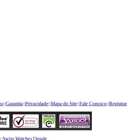
to
::
Garantia
::
Privacidade
::
Mapa do Site
::
Fale Conosco
::
Registrar
y Swiss Watches Onsale