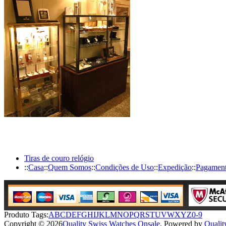
Tiras de couro relógio
::
Casa
::
Quem Somos
::
Condições de Uso
::
Expedição
::
Pagamen
Produto Tags:
A
B
C
D
E
F
G
H
I
J
K
L
M
N
O
P
Q
R
S
T
U
V
W
X
Y
Z
0-9
Copyright © 2026
Quality Swiss Watches Onsale
. Powered by
Qualit