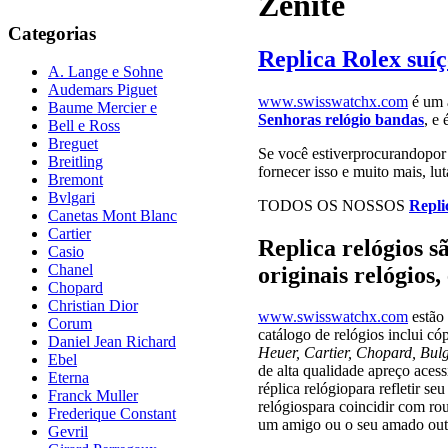
Zênite
Categorias
Replica Rolex suí
A. Lange e Sohne
Audemars Piguet
www.swisswatchx.com
é um a
Baume Mercier e
Senhoras relógio bandas
, e
Bell e Ross
Breguet
Se você estiverprocurandopo
Breitling
fornecer isso e muito mais, lu
Bremont
Bvlgari
TODOS OS NOSSOS
Repli
Canetas Mont Blanc
Cartier
Replica relógios s
Casio
Chanel
originais relógios,
Chopard
Christian Dior
www.swisswatchx.com
estão 
Corum
catálogo de relógios inclui c
Daniel Jean Richard
Heuer, Cartier, Chopard, Bul
Ebel
de alta qualidade apreço aces
Eterna
réplica relógiopara refletir s
Franck Muller
relógiospara coincidir com r
Frederique Constant
um amigo ou o seu amado out
Gevril