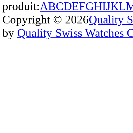
produit:
A
B
C
D
E
F
G
H
I
J
K
L
Copyright © 2026
Quality 
by
Quality Swiss Watches 