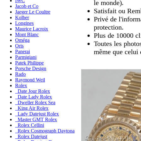
IWC
le monde).
Jacob et Co
Satisfait ou Rem
Jaeger Le Coultre
Kolber
Privé de l'inform
Longines
protection.
Maurice Lacroix
Plus de 10000 cli
Mont Blanc
Oméga
Toutes les photos
Oris
même que celui 
Panerai
Parmigiani
Patek Philippe
Porsche Design
Rado
Raymond Weil
Rolex
Date Jour Rolex
Date Lady Rolex
Dweller Rolex Sea
King Air Rolex
Lady Datejust Rolex
Master GMT Rolex
Rolex Cellini
Rolex Cosmograph Daytona
Rolex Datejust