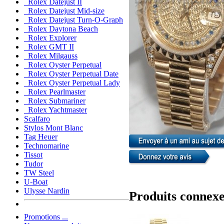
Rolex Datejust II
Rolex Datejust Mid-size
Rolex Datejust Turn-O-Graph
Rolex Daytona Beach
Rolex Explorer
Rolex GMT II
Rolex Milgauss
Rolex Oyster Perpetual
Rolex Oyster Perpetual Date
Rolex Oyster Perpetual Lady
Rolex Pearlmaster
Rolex Submariner
Rolex Yachtmaster
Scalfaro
Stylos Mont Blanc
Tag Heuer
Technomarine
Tissot
Tudor
TW Steel
U-Boat
Ulysse Nardin
Produits connex
Promotions ...