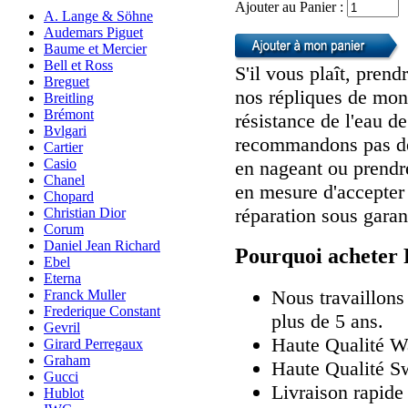
Ajouter au Panier :
A. Lange & Söhne
Audemars Piguet
Baume et Mercier
Bell et Ross
S'il vous plaît, pren
Breguet
nos répliques de mont
Breitling
Brémont
résistance de l'eau d
Bvlgari
recommandons pas de 
Cartier
Casio
en nageant ou prendr
Chanel
en mesure d'accepter
Chopard
réparation sous garan
Christian Dior
Corum
Daniel Jean Richard
Pourquoi acheter 
Ebel
Eterna
Nous travaillons
Franck Muller
Frederique Constant
plus de 5 ans.
Gevril
Haute Qualité 
Girard Perregaux
Graham
Haute Qualité Sw
Gucci
Livraison rapide 
Hublot