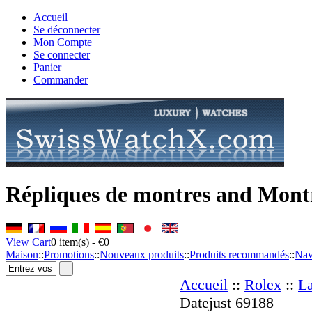
Accueil
Se déconnecter
Mon Compte
Se connecter
Panier
Commander
Répliques de montres and Montre
View Cart
0
item(s) -
€0
Maison
::
Promotions
::
Nouveaux produits
::
Produits recommandés
::
Nav
Accueil
::
Rolex
::
La
Datejust 69188