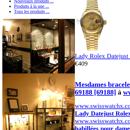
Nouveaux produits ...
Produits à la une ...
Tous les produits ...
Lady Rolex Datejust
€409
Mesdames bracele
69188 [69188]
à
w
www.swisswatchx.c
Lady Datejust Role
www.swisswatchx.c
habillées pour dame