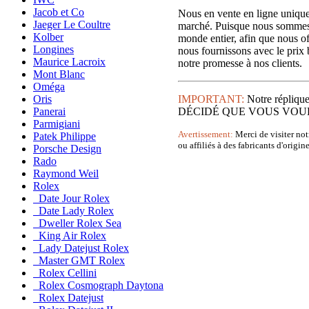
Jacob et Co
Nous en vente en ligne uniqu
Jaeger Le Coultre
marché. Puisque nous sommes 
Kolber
monde entier, afin que nous off
Longines
nous fournissons avec le prix 
Maurice Lacroix
notre promesse à nos clients.
Mont Blanc
Oméga
Oris
IMPORTANT:
Notre répli
Panerai
DÉCIDÉ QUE VOUS VOULEZ VO
Parmigiani
Avertissement:
Merci de visiter not
Patek Philippe
ou affiliés à des fabricants d'orig
Porsche Design
Rado
Raymond Weil
Rolex
Date Jour Rolex
Date Lady Rolex
Dweller Rolex Sea
King Air Rolex
Lady Datejust Rolex
Master GMT Rolex
Rolex Cellini
Rolex Cosmograph Daytona
Rolex Datejust