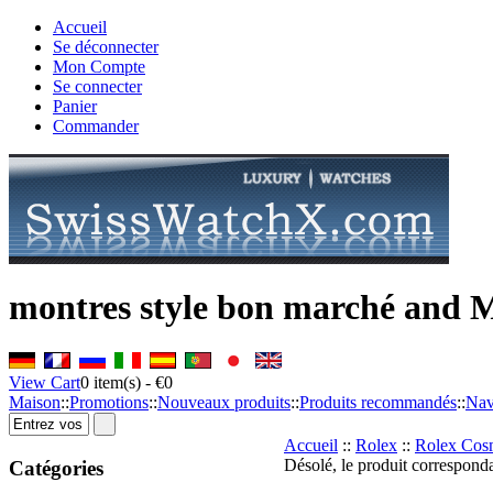
Accueil
Se déconnecter
Mon Compte
Se connecter
Panier
Commander
montres style bon marché and 
View Cart
0
item(s) -
€0
Maison
::
Promotions
::
Nouveaux produits
::
Produits recommandés
::
Nav
Accueil
::
Rolex
::
Rolex Cos
Désolé, le produit corresponda
Catégories