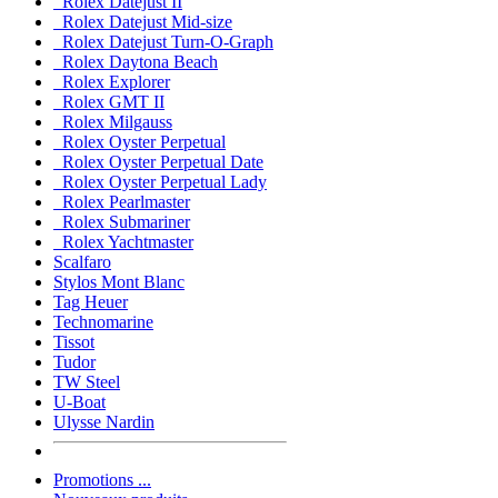
Rolex Datejust II
Rolex Datejust Mid-size
Rolex Datejust Turn-O-Graph
Rolex Daytona Beach
Rolex Explorer
Rolex GMT II
Rolex Milgauss
Rolex Oyster Perpetual
Rolex Oyster Perpetual Date
Rolex Oyster Perpetual Lady
Rolex Pearlmaster
Rolex Submariner
Rolex Yachtmaster
Scalfaro
Stylos Mont Blanc
Tag Heuer
Technomarine
Tissot
Tudor
TW Steel
U-Boat
Ulysse Nardin
Promotions ...