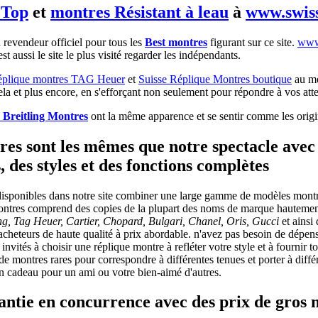
 Top
et
montres Résistant à leau
à
www.swis
 revendeur officiel pour tous les
Best montres
figurant sur ce site.
www
 est aussi le site le plus visité regarder les indépendants.
éplique montres TAG Heuer
et
Suisse Réplique Montres boutique
au me
cela et plus encore, en s'efforçant non seulement pour répondre à vos att
 Breitling Montres
ont la même apparence et se sentir comme les origi
res sont les mêmes que notre spectacle avec
 des styles et des fonctions complètes
isponibles dans notre site combiner une large gamme de modèles montre
ontres comprend des copies de la plupart des noms de marque hautem
ing, Tag Heuer, Cartier, Chopard, Bulgari, Chanel, Oris, Gucci
et ainsi
 acheteurs de haute qualité à prix abordable. n'avez pas besoin de dépen
invités à choisir une réplique montre à refléter votre style et à fournir to
 montres rares pour correspondre à différentes tenues et porter à diff
 cadeau pour un ami ou votre bien-aimé d'autres.
antie en concurrence avec des prix de gros 