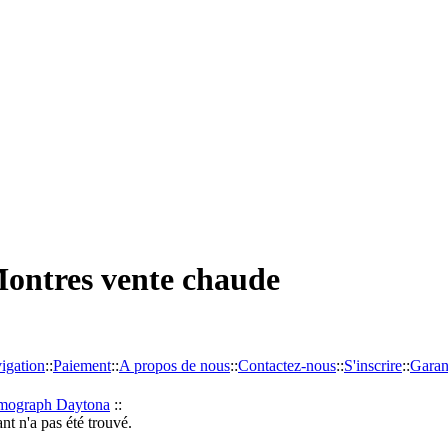
Montres vente chaude
igation
::
Paiement
::
A propos de nous
::
Contactez-nous
::
S'inscrire
::
Garan
mograph Daytona
::
nt n'a pas été trouvé.