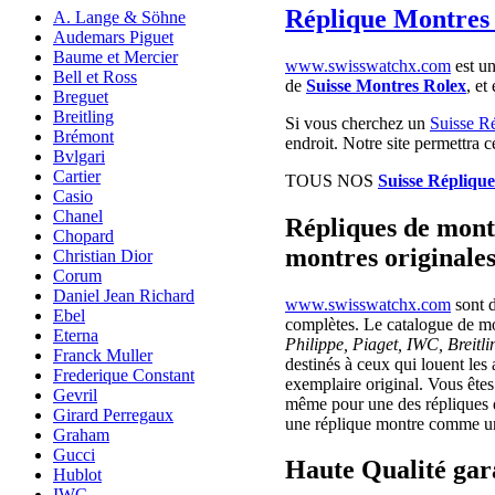
Réplique Montres
A. Lange & Söhne
Audemars Piguet
Baume et Mercier
www.swisswatchx.com
est un
Bell et Ross
de
Suisse Montres Rolex
, et
Breguet
Breitling
Si vous cherchez un
Suisse R
Brémont
endroit. Notre site permettra 
Bvlgari
Cartier
TOUS NOS
Suisse Réplique
Casio
Chanel
Répliques de mont
Chopard
montres originales,
Christian Dior
Corum
Daniel Jean Richard
www.swisswatchx.com
sont d
Ebel
complètes. Le catalogue de m
Eterna
Philippe, Piaget, IWC, Breitl
Franck Muller
destinés à ceux qui louent les
Frederique Constant
exemplaire original. Vous êtes 
Gevril
même pour une des répliques de
Girard Perregaux
une réplique montre comme un
Graham
Gucci
Haute Qualité gar
Hublot
IWC