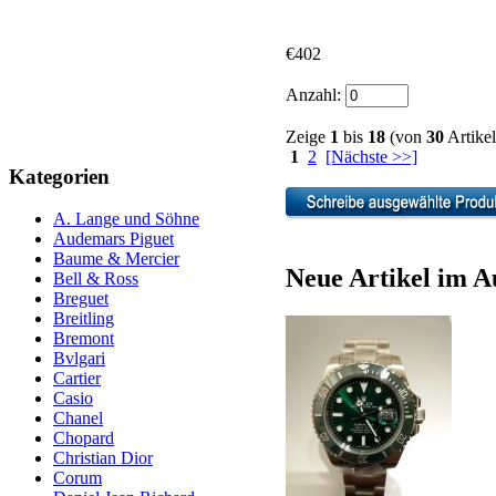
€402
Anzahl:
Zeige
1
bis
18
(von
30
Artikel
1
2
[Nächste >>]
Kategorien
A. Lange und Söhne
Audemars Piguet
Baume & Mercier
Neue Artikel im A
Bell & Ross
Breguet
Breitling
Bremont
Bvlgari
Cartier
Casio
Chanel
Chopard
Christian Dior
Corum