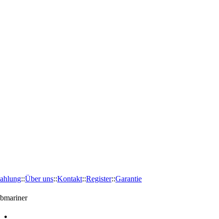
ahlung
::
Über uns
::
Kontakt
::
Register
::
Garantie
bmariner