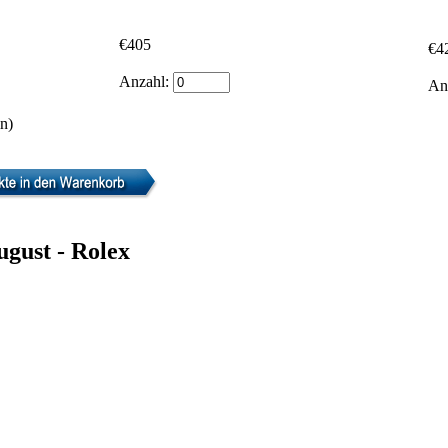
€405
€4
Anzahl:
An
n)
ugust - Rolex