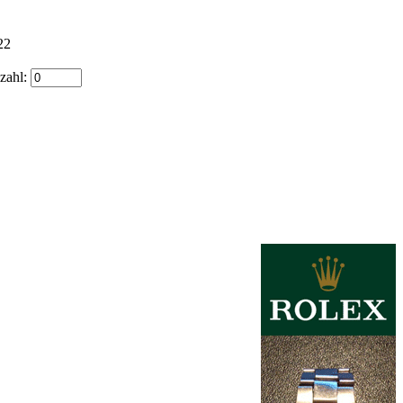
22
zahl: