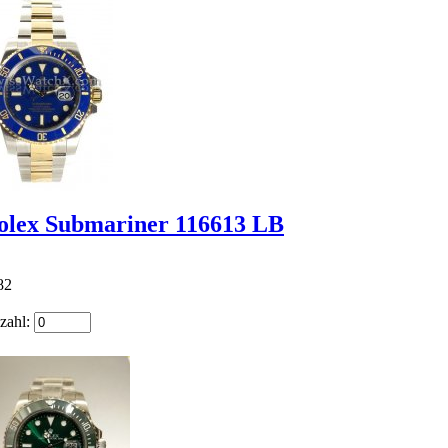
olex Submariner 116613 LB
82
zahl: