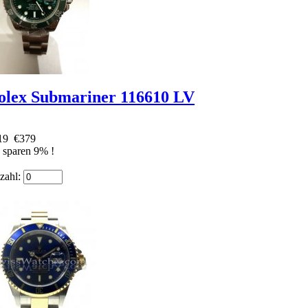
olex Submariner 116610 LV
19
€379
 sparen 9% !
zahl: