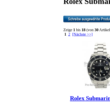
Rolex Submar
Zeige
1
bis
18
(von
30
Artikel
1
2
[Nächste >>]
Rolex Submarin