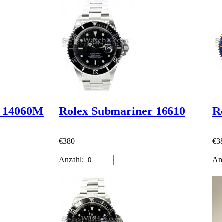
r 14060M
Rolex Submariner 16610
R
€380
€3
Anzahl:
An