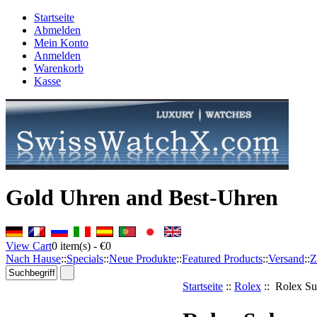
Startseite
Abmelden
Mein Konto
Anmelden
Warenkorb
Kasse
Gold Uhren and Best-Uhren
View Cart
0
item(s) -
€0
Nach Hause
::
Specials
::
Neue Produkte
::
Featured Products
::
Versand
::
Z
Startseite
::
Rolex
:: Rolex Su