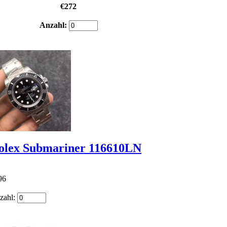
€272
Anzahl:
olex Submariner 116610LN
96
zahl: