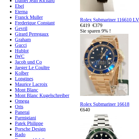
Daniel Jean Richard
Ebel
Eterna
Franck Muller
Rolex Submariner 116610 L
Frederique Constant
€419
€379
Gevril
Sie sparen 9% !
Girard Perregaux
Graham
Gucci
Hublot
IWC
Jacob und Co
Jaeger Le Coultre
Kolber
Longines
Maurice Lacroix
Mont Blanc
Mont Blanc Kugelschreiber
Omega
Rolex Submariner 16618
Oris
€640
Panerai
Parmigiani
Patek Philippe
Porsche Design
Rado