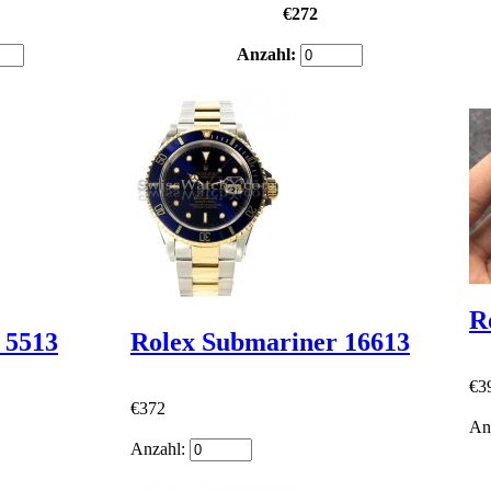
€272
Anzahl:
R
 5513
Rolex Submariner 16613
€3
€372
An
Anzahl: