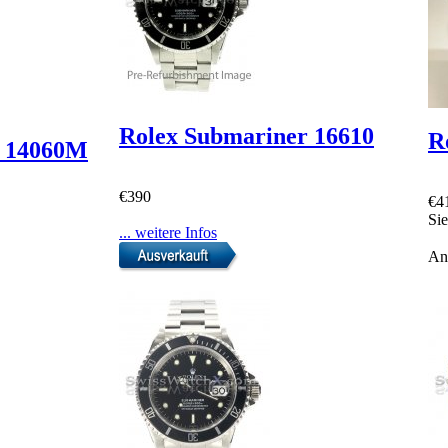
Rolex Submariner 16610
R
r 14060M
€390
€4
Sie
... weitere Infos
An