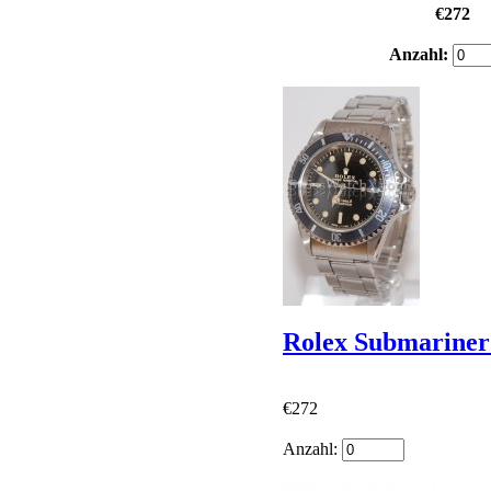
€272
Anzahl:
Rolex Submariner
€272
Anzahl: