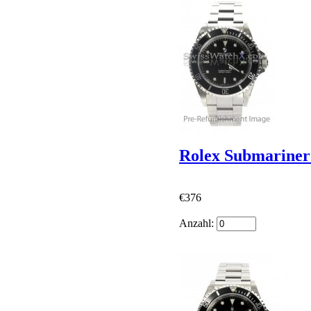
Rolex Submarine
€376
Anzahl: