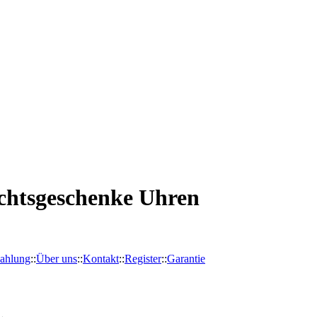
chtsgeschenke Uhren
ahlung
::
Über uns
::
Kontakt
::
Register
::
Garantie