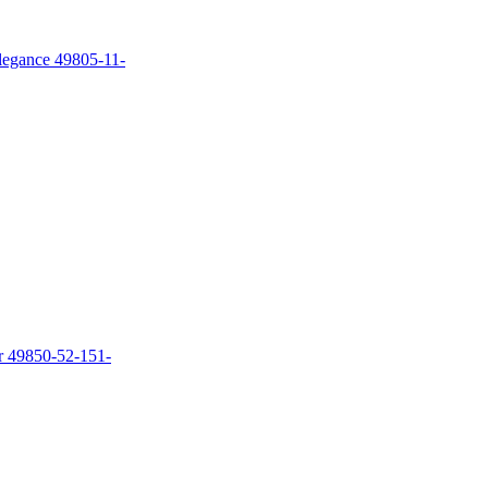
legance 49805-11-
r 49850-52-151-