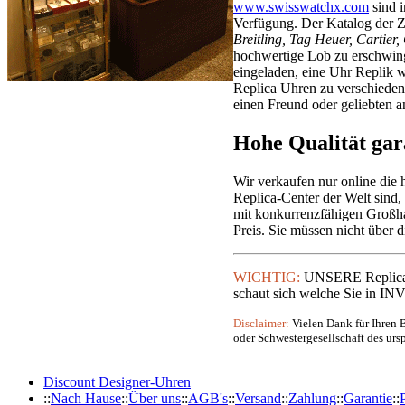
www.swisswatchx.com
sind i
Verfügung. Der Katalog der 
Breitling, Tag Heuer, Cartier
hochwertige Lob zu erschwingl
eingeladen, eine Uhr Replik w
Replica Uhren zu verschieden
einen Freund oder geliebten a
Hohe Qualität ga
Wir verkaufen nur online die
Replica-Center der Welt sind, 
mit konkurrenzfähigen Großha
Preis. Sie müssen nicht über 
WICHTIG:
UNSERE Replica U
schaut sich welche Sie in INV
Disclaimer:
Vielen Dank für Ihren B
oder Schwestergesellschaft des urs
Discount Designer-Uhren
::
Nach Hause
::
Über uns
::
AGB's
::
Versand
::
Zahlung
::
Garantie
::