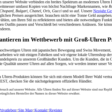
n unserer Website verbinden ein breites Spektrum an modernen Uhren D
Zeitmesser umfasst Kopien von höchst Nachfrage Markennamen, wie
R
, Chopard, Bulgari, Chanel, Oris, Gucci
und so auf. Unsere
Neujahr Ge
ichen Preisen ausgerichtet. brauchen nicht eine Tonne Geld ausgeben, u
ählen, um Ihren Stil zu reflektieren und bieten alle notwendigen Funk
en Outfits passen und Verschleiß bei verschiedenen Anlässen. Sie kön
nderen.
rantieren im Wettbewerb mit Groß-Uhren P
 hochwertigen Uhren mit japanischen Bewegung und Swiss Movement, d
arbeiten wir mit einigen Fabriken und wir eigene lokale Uhrenshop der 
ndelspreis zu unserem Großhändler Kunden. Um die Kunden, die in Groß
die Qualität unserer Uhren auf allen Sorgen, wir werden immer unser 
hren-Produkten können Sie sich mit einem Modell Ihrer Wahl vertra
EST, checken Sie die nächstgelegenen offiziellen Händler.
esuch auf unserer Website. Alle Uhren finden Sie auf dieser Website sind nur Replik
prünglichen Hersteller der Namen in dieser Website erwähnt.
Privatleben
::
Site Map
::
Kontakt
::
Register