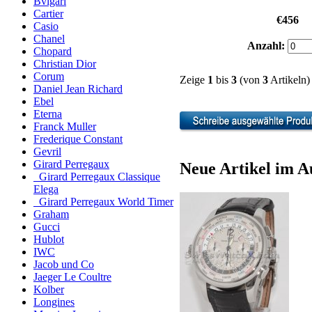
Bvlgari
Cartier
€456
Casio
Chanel
Anzahl:
Chopard
Christian Dior
Corum
Zeige
1
bis
3
(von
3
Artikeln)
Daniel Jean Richard
Ebel
Eterna
Franck Muller
Frederique Constant
Gevril
Girard Perregaux
Neue Artikel im A
Girard Perregaux Classique
Elega
Girard Perregaux World Timer
Graham
Gucci
Hublot
IWC
Jacob und Co
Jaeger Le Coultre
Kolber
Longines