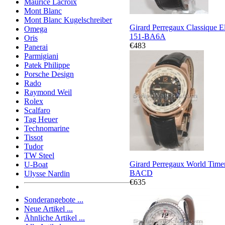
Maurice Lacroix
Mont Blanc
Mont Blanc Kugelschreiber
Girard Perregaux Classique E
Omega
151-BA6A
Oris
€483
Panerai
Parmigiani
Patek Philippe
Porsche Design
Rado
Raymond Weil
Rolex
Scalfaro
Tag Heuer
Technomarine
Tissot
Tudor
TW Steel
Girard Perregaux World Time
U-Boat
BACD
Ulysse Nardin
€635
Sonderangebote ...
Neue Artikel ...
Ähnliche Artikel ...