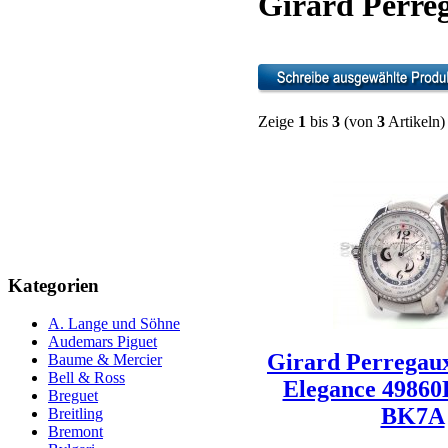
Girard Perre
Zeige
1
bis
3
(von
3
Artikeln)
Kategorien
A. Lange und Söhne
Audemars Piguet
Girard Perregaux
Baume & Mercier
Bell & Ross
Elegance 49860
Breguet
BK7A
Breitling
Bremont