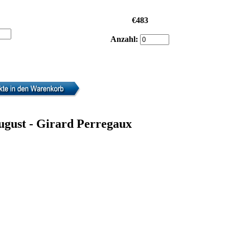
€483
Anzahl:
ugust - Girard Perregaux