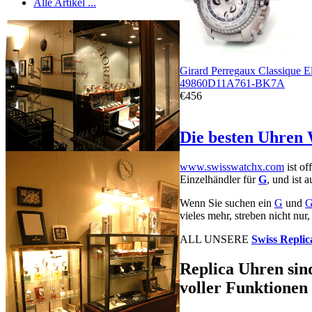
Alle Artikel ...
Girard Perregaux Classique E
49860D11A761-BK7A
€456
Die besten Uhren 
www.swisswatchx.com
ist of
Einzelhändler für
G
, und ist
Wenn Sie suchen ein
G
und
vieles mehr, streben nicht nur
ALL UNSERE
Swiss Replic
Replica Uhren sind
voller Funktionen