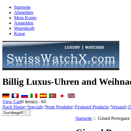
Startseite
Abmelden
Mein Konto
Anmelden
Warenkorb
Kasse
Billig Luxus-Uhren and Weihna
View Cart
0
item(s) -
€0
Nach Hause
::
Specials
::
Neue Produkte
::
Featured Products
::
Versand
::
Z
Startseite
:: Girard Perregaux