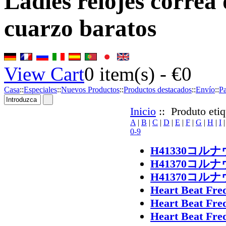
Ladies relojes correa
cuarzo baratos
View Cart
0
item(s) -
€0
Casa
::
Especiales
::
Nuevos Productos
::
Productos destacados
::
Envío
::
P
Inicio
:: Produto etiq
A
|
B
|
C
|
D
|
E
|
F
|
G
|
H
|
I
0-9
H41330コ
H41370コ
H41370コ
Heart Beat Fr
Heart Beat Fr
Heart Beat Fr