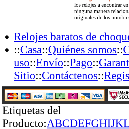
los relojes a encontrar e
ninguna manera relaciona
originales de los nombre
Relojes baratos de choqu
::
Casa
::
Quiénes somos
::
C
uso
::
Envío
::
Pago
::
Garant
Sitio
::
Contáctenos
::
Regis
Etiquetas del
Producto:
A
B
C
D
E
F
G
H
I
J
K