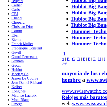
Hublot Big Ban
Bvlgari
Cartier
Hublot Big Ban
Casio
Hublot Big Ban
CBI
Hublot Big Ban
Chanel
Chopard
Hublot Big Ban
Christian Dior
Hummer Tech
Corum
Ebel
Hummer Tech
Eterna
Hummer Tech
Franck Muller
Frederique Constant
Gevril
1
Girard Perregaux
A
|
B
|
C
|
D
|
E
|
F
|
G
|
H
|
I
Graham
0-9
Gucci
Hublot
mayoría de los rel
Jacob y Co
Jaeger Le Coultre
hombre
a
www.swi
Jean Daniel Richard
Kolber
www.swisswatchx.c
Longines
Maurice Lacroix
Relojes más baratos
Mont Blanc
web.
www.swisswatc
Omega