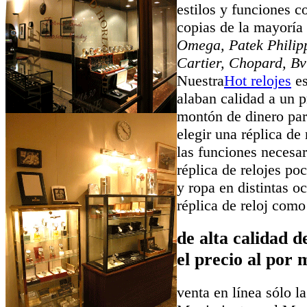
estilos y funciones c
copias de la mayorí
Omega, Patek Philipp
Cartier, Chopard, Bv
Nuestra
Hot relojes
es
alaban calidad a un p
montón de dinero par
elegir una réplica de 
las funciones necesar
réplica de relojes po
y ropa en distintas 
réplica de reloj com
de alta calidad 
el precio al por 
venta en línea sólo la