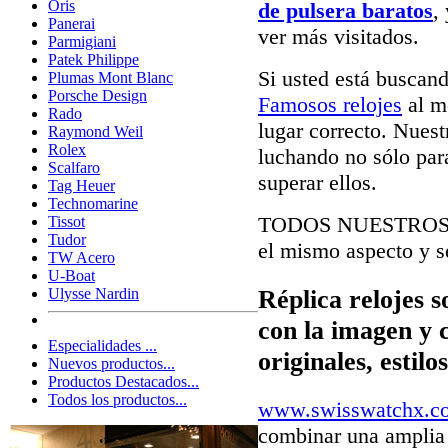
Oris
de pulsera baratos
,
Panerai
ver más visitados.
Parmigiani
Patek Philippe
Si usted está buscan
Plumas Mont Blanc
Porsche Design
Famosos relojes
al me
Rado
lugar correcto. Nuest
Raymond Weil
Rolex
luchando no sólo para
Scalfaro
superar ellos.
Tag Heuer
Technomarine
TODOS NUESTRO
Tissot
Tudor
el mismo aspecto y se
TW Acero
U-Boat
Réplica relojes s
Ulysse Nardin
con la imagen y 
Especialidades ...
originales, estil
Nuevos productos...
Productos Destacados...
Todos los productos...
www.swisswatchx.c
combinar una amplia 