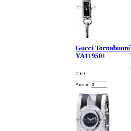
Gucci Tornabuoni
YA119501
€160
Añadir: