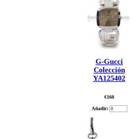
G-Gucci
Colección
YA125402
€160
Añadir: