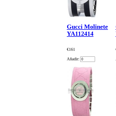
Gucci Molinete
YA112414
€161
Añadir: