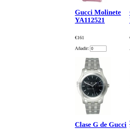
Gucci Molinete
YA112521
€161
Añadir:
Clase G de Gucci