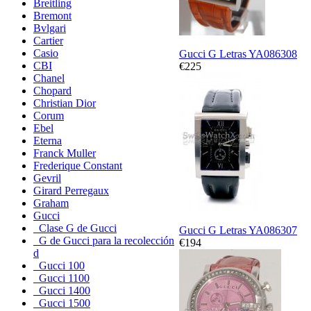
Breitling
Bremont
Bvlgari
Cartier
Casio
Gucci G Letras YA086308
CBI
€225
Chanel
Chopard
Christian Dior
Corum
Ebel
Eterna
Franck Muller
Frederique Constant
Gevril
Girard Perregaux
Graham
Gucci
Clase G de Gucci
Gucci G Letras YA086307
G de Gucci para la recolección
€194
d
Gucci 100
Gucci 1100
Gucci 1400
Gucci 1500