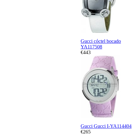
Gucci cóctel bocado
YA117508
€443
Gucci Gucci I-YA114404
€265