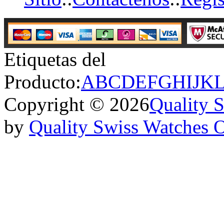
Etiquetas del
Producto:
A
B
C
D
E
F
G
H
I
J
K
Copyright © 2026
Quality 
by
Quality Swiss Watches 