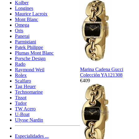
Kolber
Longines
Maurice Lacroix
Mont Blanc
Omega
Oris
Panerai
Parmigiani
Patek Philippe
Plumas Mont Blanc
Porsche Design
Rado
Marina Cadena Gucci
Raymond Weil
Colección YA121308
Rolex
€409
Scalfaro
Tag Heuer
Technomarine
Tissot
Tudor
TW Acero
U-Boat
Ulysse Nardin
Especialidades ...