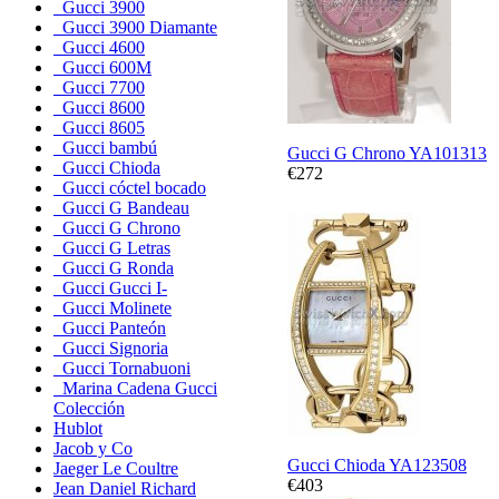
Gucci 3900
Gucci 3900 Diamante
Gucci 4600
Gucci 600M
Gucci 7700
Gucci 8600
Gucci 8605
Gucci bambú
Gucci G Chrono YA101313
Gucci Chioda
€272
Gucci cóctel bocado
Gucci G Bandeau
Gucci G Chrono
Gucci G Letras
Gucci G Ronda
Gucci Gucci I-
Gucci Molinete
Gucci Panteón
Gucci Signoria
Gucci Tornabuoni
Marina Cadena Gucci
Colección
Hublot
Jacob y Co
Gucci Chioda YA123508
Jaeger Le Coultre
€403
Jean Daniel Richard