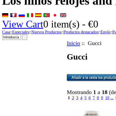
Los niños relojes and 
View Cart
0
item(s) -
€0
Casa
::
Especiales
::
Nuevos Productos
::
Productos destacados
::
Envío
::
P
Inicio
:: Gucci
Gucci
Mostrando
1
a
18
(d
1
2
3
4
5
6
7
8
9
10
...