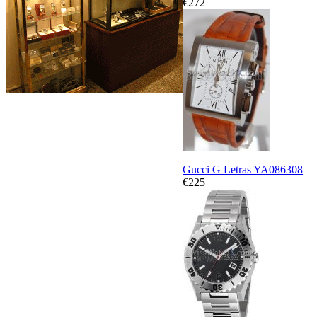
€272
Gucci G Letras YA086308
€225