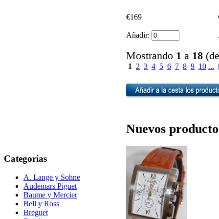
€169
Añadir:
Mostrando
1
a
18
(d
1
2
3
4
5
6
7
8
9
10
...
Nuevos productos
Categorías
A. Lange y Sohne
Audemars Piguet
Baume y Mercier
Bell y Ross
Breguet