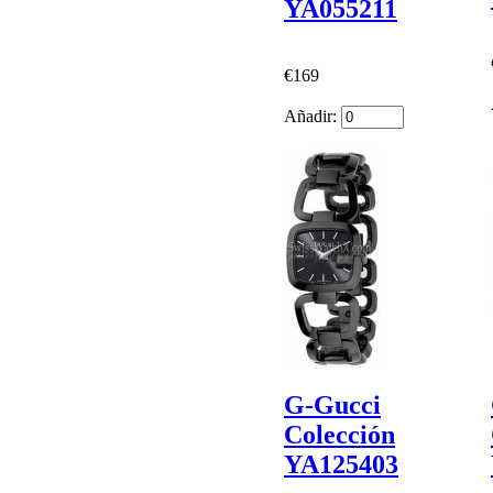
YA055211
€169
Añadir:
G-Gucci
Colección
YA125403