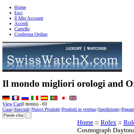
Home
Esci
Il Mio Account
Accedi
Carrello
Conferma Ordine
Il mondo migliori orologi and O
View Cart
0
item(s) -
€0
Casa
::
Speciali
::
Nuovi Prodotti
::
Prodotti in vetrina
::
Spedizione
::
Pagam
Home
::
Rolex
::
Rol
Cosmograph Daytona