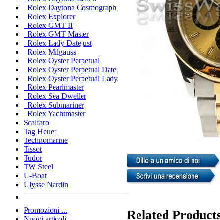
Rolex Daytona Cosmograph
Rolex Explorer
Rolex GMT II
Rolex GMT Master
Rolex Lady Datejust
Rolex Milgauss
Rolex Oyster Perpetual
Rolex Oyster Perpetual Date
Rolex Oyster Perpetual Lady
Rolex Pearlmaster
Rolex Sea Dweller
Rolex Submariner
Rolex Yachtmaster
Scalfaro
Tag Heuer
Technomarine
Tissot
Tudor
TW Steel
U-Boat
Ulysse Nardin
Promozioni ...
Related Product
Nuovi articoli ...