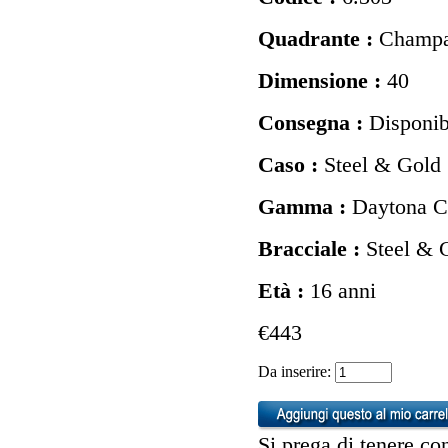
Quadrante :
Champa
Dimensione :
40
Consegna :
Disponibi
Caso :
Steel & Gold
Gamma :
Daytona 
Bracciale :
Steel & 
Età :
16 anni
€443
Da inserire:
Si prega di tenere con