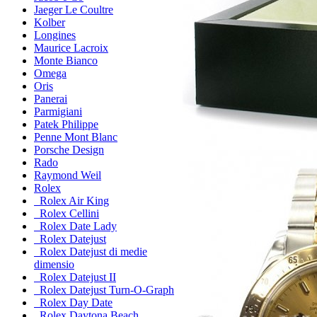
Jaeger Le Coultre
Kolber
Longines
Maurice Lacroix
Monte Bianco
Omega
Oris
Panerai
Parmigiani
Patek Philippe
Penne Mont Blanc
Porsche Design
Rado
Raymond Weil
Rolex
Rolex Air King
Rolex Cellini
Rolex Date Lady
Rolex Datejust
Rolex Datejust di medie
dimensio
Rolex Datejust II
Rolex Datejust Turn-O-Graph
Rolex Day Date
Rolex Daytona Beach