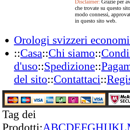
Disclaimer:
Grazie per av
che trovate su questo sit
modo connessi, approvato 
in questo sito web.
Orologi svizzeri economi
::
Casa
::
Chi siamo
::
Condi
d'uso
::
Spedizione
::
Pagam
del sito
::
Contattaci
::
Regi
Tag dei
Prodotti:
A
B
C
D
E
F
G
H
I
J
K
L