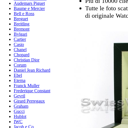
Più di 10000 clie
Audemars Piguet
Tutte le foto sca
Baume e Mercier
Bell e Ross
di originale Wat
Breguet
Breitling
Bremont
Bvlgari
Cartier
Casio
Chanel
Chopard
Christian Dior
Corum
Daniel Jean Richard
Ebel
Eterna
Franck Muller
Frederique Constant
Gevril
Girard Perregaux
Graham
Gucci
Hublot
IWC
Jacob e Co