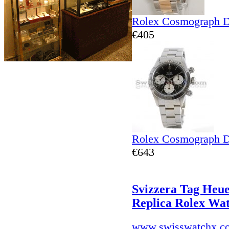
Rolex Cosmograph D
€405
Rolex Cosmograph D
€643
Svizzera Tag Heue
Replica Rolex Wa
www.swisswatchx.c