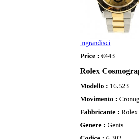
ingrandisci
Price :
€443
Rolex Cosmogra
Modello :
16.523
Movimento :
Cronog
Fabbricante :
Rolex
Genere :
Gents
Codice :
6.303