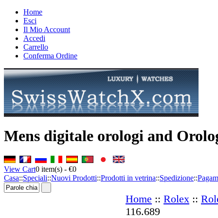
Home
Esci
Il Mio Account
Accedi
Carrello
Conferma Ordine
Mens digitale orologi and Orolo
View Cart
0
item(s) -
€0
Casa
::
Speciali
::
Nuovi Prodotti
::
Prodotti in vetrina
::
Spedizione
::
Pagam
Home
::
Rolex
::
Rol
116.689