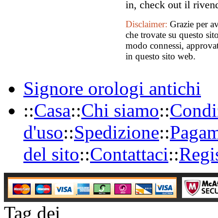
in, check out il riv
Disclaimer:
Grazie per av
che trovate su questo sit
modo connessi, approvato 
in questo sito web.
Signore orologi antichi
::
Casa
::
Chi siamo
::
Condi
d'uso
::
Spedizione
::
Pagam
del sito
::
Contattaci
::
Regi
Tag dei