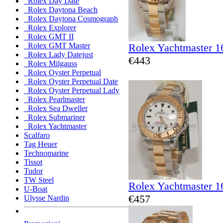
Rolex Day Date
Rolex Daytona Beach
Rolex Daytona Cosmograph
Rolex Explorer
Rolex GMT II
Rolex Yachtmaster 1
Rolex GMT Master
Rolex Lady Datejust
€443
Rolex Milgauss
Rolex Oyster Perpetual
Rolex Oyster Perpetual Date
Rolex Oyster Perpetual Lady
Rolex Pearlmaster
Rolex Sea Dweller
Rolex Submariner
Rolex Yachtmaster
Scalfaro
Tag Heuer
Technomarine
Tissot
Tudor
TW Steel
Rolex Yachtmaster 1
U-Boat
€457
Ulysse Nardin