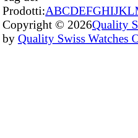
Prodotti:
A
B
C
D
E
F
G
H
I
J
K
L
Copyright © 2026
Quality 
by
Quality Swiss Watches 