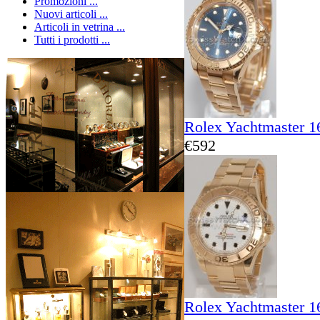
Promozioni ...
Nuovi articoli ...
Articoli in vetrina ...
Tutti i prodotti ...
Rolex Yachtmaster 1
€592
Rolex Yachtmaster 1