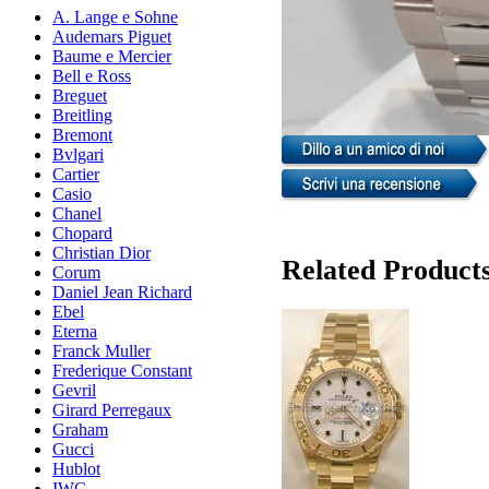
A. Lange e Sohne
Audemars Piguet
Baume e Mercier
Bell e Ross
Breguet
Breitling
Bremont
Bvlgari
Cartier
Casio
Chanel
Chopard
Christian Dior
Related Product
Corum
Daniel Jean Richard
Ebel
Eterna
Franck Muller
Frederique Constant
Gevril
Girard Perregaux
Graham
Gucci
Hublot
IWC