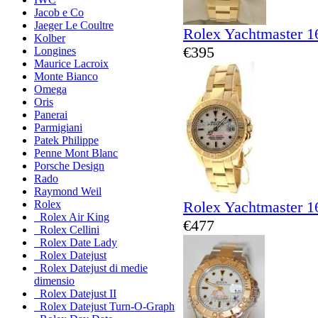
Jacob e Co
Jaeger Le Coultre
Rolex Yachtmaster 1
Kolber
€395
Longines
Maurice Lacroix
Monte Bianco
Omega
Oris
Panerai
Parmigiani
Patek Philippe
Penne Mont Blanc
Porsche Design
Rado
Raymond Weil
Rolex Yachtmaster 1
Rolex
Rolex Air King
€477
Rolex Cellini
Rolex Date Lady
Rolex Datejust
Rolex Datejust di medie
dimensio
Rolex Datejust II
Rolex Datejust Turn-O-Graph