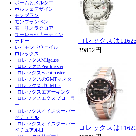
ボームとメルシエ
ポルシェデザイン
モンブラン
モンブランペン
モーリスラクロア
ユーレッセナーディン
ロレックスは116
ラドー
レイモンドウェイル
39852円
ロレックス
ロレックスMilgauss
ロレックスPearlmaster
ロレックスYachtmaster
ロレックスのGMTマスター
ロレックスはGMT 2
ロレックスエアーキング
ロレックスエクスプローラ
ー
ロレックスオイスターパー
ペチュアル
ロレックスオイスターパー
ロレックスは116
ペチュアル日