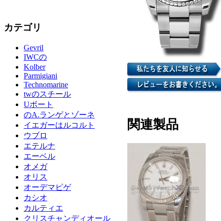
カテゴリ
Gevril
IWCの
Kolber
Parmigiani
Technomarine
twのスチール
Uボート
のA.ランゲとゾーネ
関連製品
イエガーはルコルト
ウブロ
エテルナ
エーベル
オメガ
オリス
オーデマピゲ
カシオ
カルティエ
クリスチャンディオール