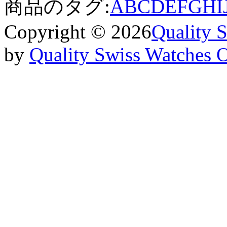
商品のタグ:
A
B
C
D
E
F
G
H
I
Copyright © 2026
Quality 
by
Quality Swiss Watches 