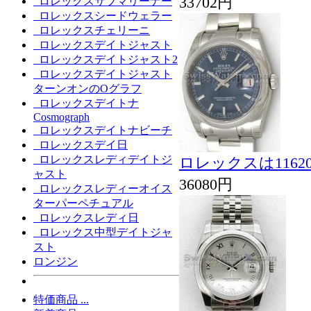
33702円
ロレックスサブマリーナー
ロレックスシードウェラー
ロレックスチェリーニ
ロレックスデイトジャスト
ロレックスデイトジャスト2
ロレックスデイトジャスト
ターンオンのOグラフ
ロレックスデイトナ
Cosmograph
ロレックスデイトナビーチ
ロレックスデイ日
ロレックスレディデイトジ
ロレックスは116
ャスト
36080円
ロレックスレディーオイス
ターパーペチュアル
ロレックスレディ日
ロレックス中型デイトジャ
スト
ロンジン
特価商品 ...