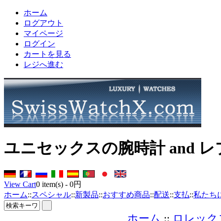
ホーム
ログアウト
マイページ
ログイン
カートを見る
レジへ進む
ユニセックスの腕時計 and 
View Cart
0
item(s) -
0円
ホーム
::
スペシャル
::
新製品
::
おすすめ商品
::
配送
::
支払
::
私たち
ホーム
::
ロレック