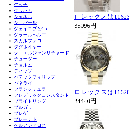
グッチ
グラハム
ロレックスは116
シャネル
ショパール
35096円
ジェイコブとCo
ジラールペルゴ
スカルファロ
タグホイヤー
ダニエルジャンリチャード
チューダー
チョルム
ティッソ
パテックフィリップ
パネライ
フランクミュラー
ロレックスは116
フレデリックコンスタント
34440円
ブライトリング
ブルガリ
ブレゲー
ブレモント
ベルアンドロス