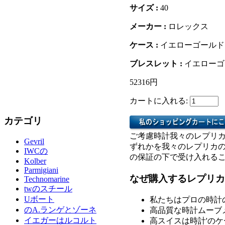
サイズ :
40
メーカー :
ロレックス
ケース :
イエローゴールド
ブレスレット :
イエローゴー
52316円
カートに入れる:
カテゴリ
ご考慮時計我々のレプリ
Gevril
ずれかを我々のレプリカ
IWCの
の保証の下で受け入れる
Kolber
Parmigiani
なぜ購入するレプリカ
Technomarine
twのスチール
Uボート
私たちはプロの時計
のA.ランゲとゾーネ
高品質な時計ムーブ
イエガーはルコルト
高スイスは時計'の