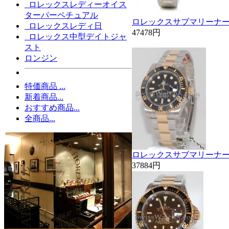
ロレックスレディーオイス
ターパーペチュアル
ロレックスサブマリーナー11
ロレックスレディ日
47478円
ロレックス中型デイトジャ
スト
ロンジン
特価商品 ...
新着商品...
おすすめ商品...
全商品...
ロレックスサブマリーナー11
37884円