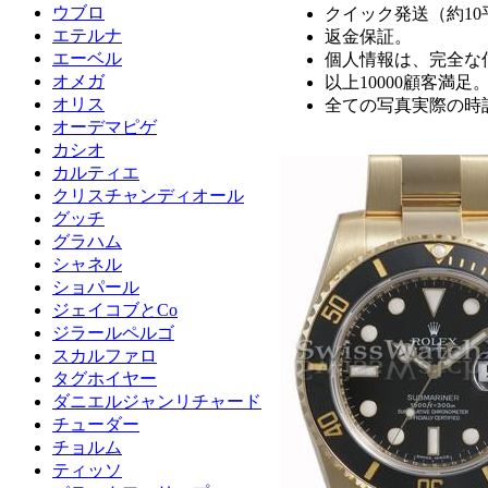
ウブロ
クイック発送（約1
エテルナ
返金保証。
エーベル
個人情報は、完全な
オメガ
以上10000顧客満足
オリス
全ての写真実際の時
オーデマピゲ
カシオ
カルティエ
クリスチャンディオール
グッチ
グラハム
シャネル
ショパール
ジェイコブとCo
ジラールペルゴ
スカルファロ
タグホイヤー
ダニエルジャンリチャード
チューダー
チョルム
ティッソ