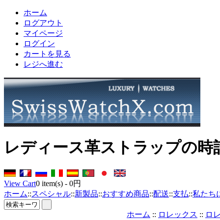
ホーム
ログアウト
マイページ
ログイン
カートを見る
レジへ進む
レディース革ストラップの時計 
View Cart
0
item(s) -
0円
ホーム
::
スペシャル
::
新製品
::
おすすめ商品
::
配送
::
支払
::
私たち
ホーム
::
ロレックス
::
ロ