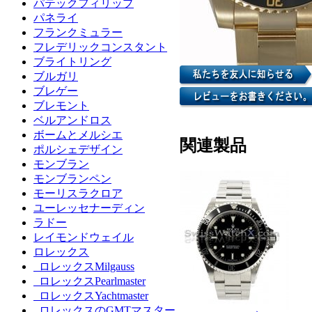
パテックフィリップ
パネライ
フランクミュラー
フレデリックコンスタント
ブライトリング
ブルガリ
ブレゲー
ブレモント
ベルアンドロス
ボームとメルシエ
関連製品
ポルシェデザイン
モンブラン
モンブランペン
モーリスラクロア
ユーレッセナーディン
ラドー
レイモンドウェイル
ロレックス
ロレックスMilgauss
ロレックスPearlmaster
ロレックスYachtmaster
ロレックスのGMTマスター