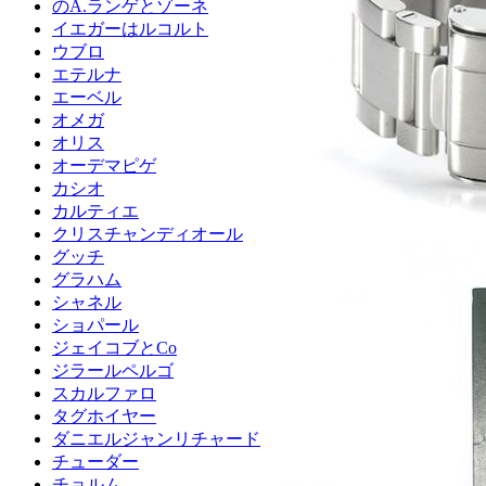
のA.ランゲとゾーネ
イエガーはルコルト
ウブロ
エテルナ
エーベル
オメガ
オリス
オーデマピゲ
カシオ
カルティエ
クリスチャンディオール
グッチ
グラハム
シャネル
ショパール
ジェイコブとCo
ジラールペルゴ
スカルファロ
タグホイヤー
ダニエルジャンリチャード
チューダー
チョルム