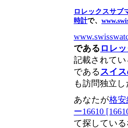
ロレックスサブマリー
時計
で、
www.swi
www.swisswat
である
ロレッ
記載されてい
である
スイス
も訪問独立し
あなたが
格安
ー16610 [1661
て探している