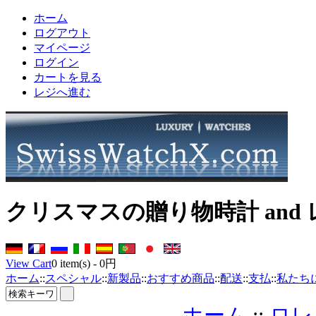
ホーム
ログアウト
マイページ
ログイン
カートを見る
レジへ進む
クリスマスの贈り物時計 and
View Cart
0
item(s) -
0円
ホーム
::
スペシャル
::
新製品
::
おすすめ商品
::
配送
::
支払
::
私たち
ホーム
::
ロレ