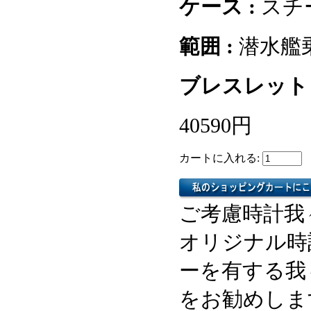
ケース :
スチ
範囲 :
潜水艦
ブレスレット 
40590円
カートに入れる:
ご考慮時計我
オリジナル時
ーを有する我
をお勧めしま