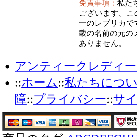
免責事項：
私た
ございます。こ
一のレプリカで
載の名前の元の
ありません。
アンティークレディー
::
ホーム
::
私たちにつ
障
::
プライバシー
::
サ