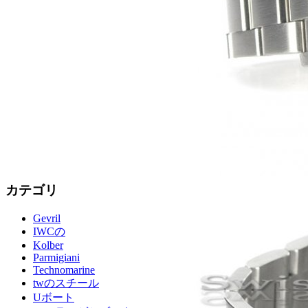
カテゴリ
Gevril
IWCの
Kolber
Parmigiani
Technomarine
twのスチール
Uボート