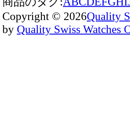
商品のタグ:
A
B
C
D
E
F
G
H
I
Copyright © 2026
Quality 
by
Quality Swiss Watches 