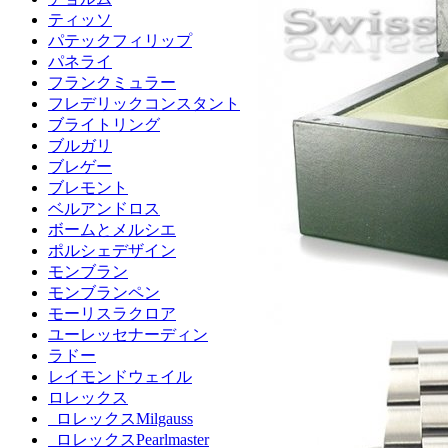
ティッソ
パテックフィリップ
パネライ
フランクミュラー
フレデリックコンスタント
ブライトリング
ブルガリ
ブレゲー
ブレモント
ベルアンドロス
ボームとメルシエ
ポルシェデザイン
モンブラン
モンブランペン
モーリスラクロア
ユーレッセナーディン
ラドー
レイモンドウェイル
ロレックス
ロレックスMilgauss
ロレックスPearlmaster