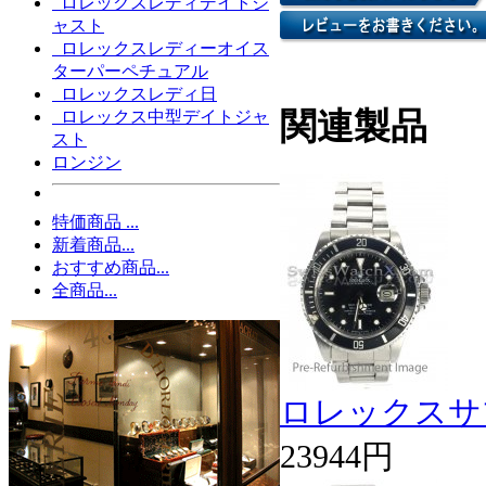
ロレックスレディデイトジ
ャスト
ロレックスレディーオイス
ターパーペチュアル
ロレックスレディ日
関連製品
ロレックス中型デイトジャ
スト
ロンジン
特価商品 ...
新着商品...
おすすめ商品...
全商品...
ロレックスサブ
23944円