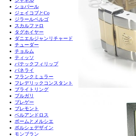
シャネル
ショパール
ジェイコブとCo
ジラールペルゴ
スカルファロ
タグホイヤー
ダニエルジャンリチャード
チューダー
チョルム
ティッソ
パテックフィリップ
パネライ
フランクミュラー
フレデリックコンスタント
ブライトリング
ブルガリ
ブレゲー
ブレモント
ベルアンドロス
ボームとメルシエ
ポルシェデザイン
モンブラン