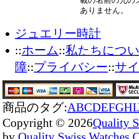
載の名前の元の
ありません。
ジュエリー時計
::
ホーム
::
私たちにつ
障
::
プライバシー
::
サ
商品のタグ:
A
B
C
D
E
F
G
H
I
Copyright © 2026
Quality 
by
Quality Swiss Watches 