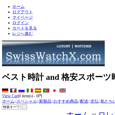
ホーム
ログアウト
マイページ
ログイン
カートを見る
レジへ進む
ベスト時計 and 格安スポーツ
View Cart
0
item(s) -
0円
ホーム
::
スペシャル
::
新製品
::
おすすめ商品
::
配送
::
支払
::
私たち
ホーム
::
ロレ