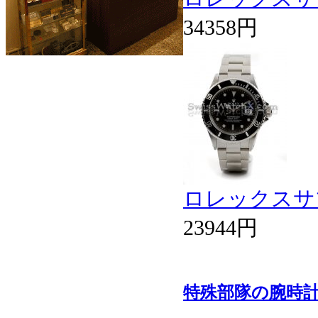
34358円
ロレックスサブ
23944円
特殊部隊の腕時