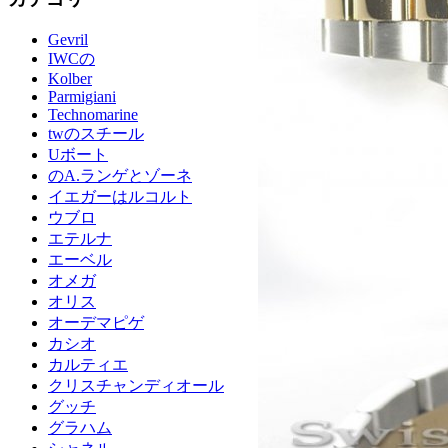
Gevril
IWCの
Kolber
Parmigiani
Technomarine
twのスチール
Uボート
のA.ランゲとゾーネ
イエガーはルコルト
ウブロ
エテルナ
エーベル
オメガ
オリス
オーデマピゲ
カシオ
カルティエ
クリスチャンディオール
グッチ
グラハム