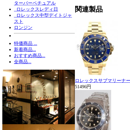
ターパーペチュアル
関連製品
ロレックスレディ日
ロレックス中型デイトジャ
スト
ロンジン
特価商品 ...
新着商品...
おすすめ商品...
全商品...
ロレックスサブマリーナー11
51496円