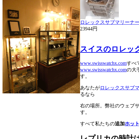
ロレックスサブマリーナー5
23944円
スイスのロレッ
www.swisswatchx.com
すべ
www.swisswatchx.com
の大
す。
あなたが
ロレックスサブ
るなら
右の場所。弊社のウェブ
す。
すべて私たちの
追加
ホッ
レプリカの時計