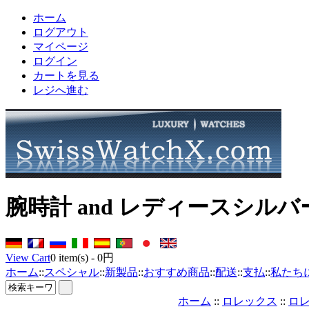
ホーム
ログアウト
マイページ
ログイン
カートを見る
レジへ進む
腕時計 and レディースシル
View Cart
0
item(s) -
0円
ホーム
::
スペシャル
::
新製品
::
おすすめ商品
::
配送
::
支払
::
私たち
ホーム
::
ロレックス
::
ロ