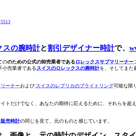
513
クスの腕時計
と
割引デザイナー時計
で、
w
ての
のための公式の卸売業者である
ロレックスサブマリーナー
手小売業者である
スイスのロレックスの腕時計
を、そしてまた
マリーナー
および
スイスのレプリカのブライトリング
可能な限
サイトだけでなく、あなたの期待に応えるために、それらを超
ト販売時計
の同じを見て、元のものと感じています。
は、画像と、元の時計のデザイン、スタ