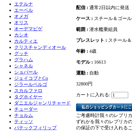
エテルナ
配信 :
通常2日以内に発送
エーベル
オメガ
ケース :
スチール＆ゴール
オリス
オーデマピゲ
範囲 :
潜水艦乗組員
カシオ
ブレスレット :
スチール＆
カルティエ
クリスチャンディオール
年齢 :
4歳
グッチ
グラハム
モデル :
16613
シャネル
ショパール
運動 :
自動
ジェイコブとCo
32800円
ジラールペルゴ
スカルファロ
カートに入れる:
タグホイヤー
ダニエルジャンリチャード
チューダー
チョルム
ご考慮時計我々のレプリ
ティッソ
ずれかを我々のレプリカ
パテックフィリップ
の保証の下で受け入れる