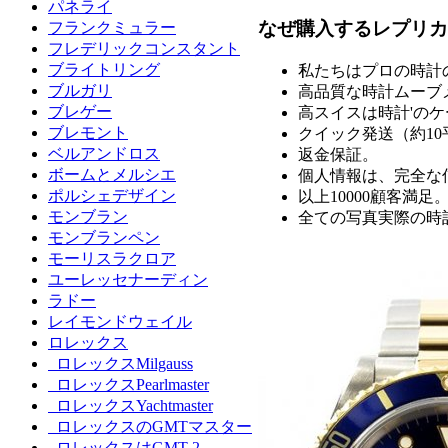
パネライ
なぜ購入するレプリカ
フランクミュラー
フレデリックコンスタント
ブライトリング
私たちはプロの時計
ブルガリ
高品質な時計ムーブ
ブレゲー
高スイスは時計'の
ブレモント
クイック発送（約1
ベルアンドロス
返金保証。
ボームとメルシエ
個人情報は、完全な
ポルシェデザイン
以上10000顧客満足
モンブラン
全ての写真実際の時
モンブランペン
モーリスラクロア
ユーレッセナーディン
ラドー
レイモンドウェイル
ロレックス
ロレックスMilgauss
ロレックスPearlmaster
ロレックスYachtmaster
ロレックスのGMTマスター
ロレックスはGMT 2