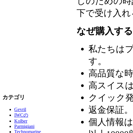
しのための時
下で受け入れ
なぜ購入する
私たちはプ
す。
高品質な
高スイスは
クイック発
カテゴリ
返金保証。
Gevril
IWCの
個人情報
Kolber
Parmigiani
Technomarine