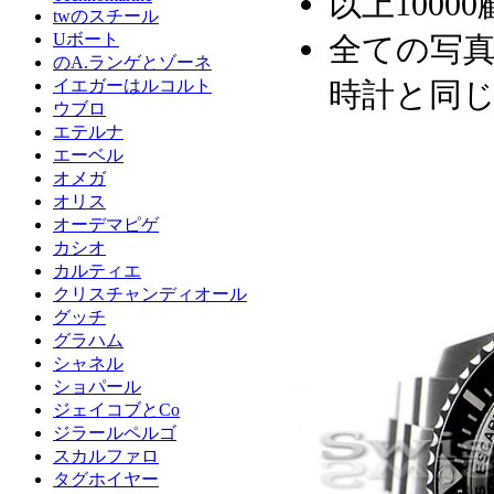
以上1000
twのスチール
Uボート
全ての写真
のA.ランゲとゾーネ
時計と同
イエガーはルコルト
ウブロ
エテルナ
エーベル
オメガ
オリス
オーデマピゲ
カシオ
カルティエ
クリスチャンディオール
グッチ
グラハム
シャネル
ショパール
ジェイコブとCo
ジラールペルゴ
スカルファロ
タグホイヤー