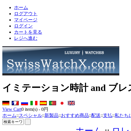
ホーム
ログアウト
マイページ
ログイン
カートを見る
レジへ進む
イミテーション時計 and ブ
View Cart
0
item(s) -
0円
ホーム
::
スペシャル
::
新製品
::
おすすめ商品
::
配送
::
支払
::
私たち
ホーム
::
ロレ