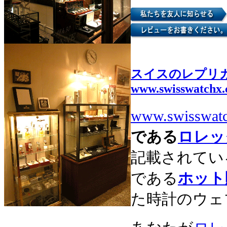
スイスのレプリ
www.swisswatchx
www.swisswat
である
ロレッ
記載されてい
である
ホット
た時計のウェ