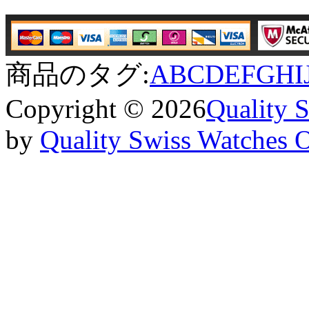
商品のタグ:
A
B
C
D
E
F
G
H
I
Copyright © 2026
Quality 
by
Quality Swiss Watches 