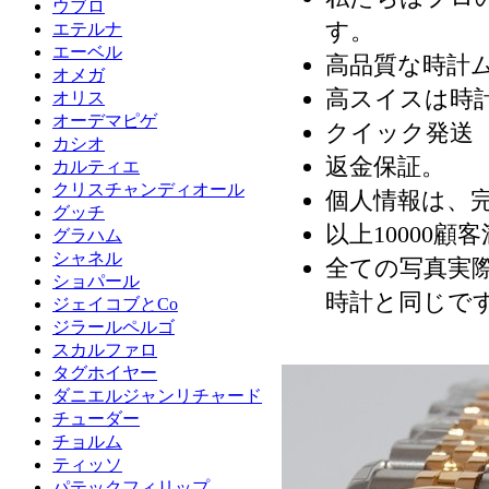
ウブロ
す。
エテルナ
エーベル
高品質な時計
オメガ
高スイスは時
オリス
オーデマピゲ
クイック発送（
カシオ
返金保証。
カルティエ
クリスチャンディオール
個人情報は、
グッチ
以上10000顧
グラハム
シャネル
全ての写真実際
ショパール
時計と同じで
ジェイコブとCo
ジラールペルゴ
スカルファロ
タグホイヤー
ダニエルジャンリチャード
チューダー
チョルム
ティッソ
パテックフィリップ