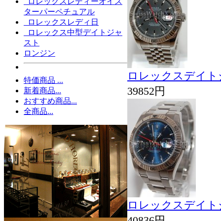
ロレックスレディーオイス
ターパーペチュアル
ロレックスレディ日
ロレックス中型デイトジャ
スト
ロンジン
ロレックスデイトジ
特価商品 ...
39852円
新着商品...
おすすめ商品...
全商品...
ロレックスデイトジ
40836円