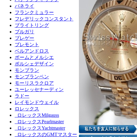
パネライ
フランクミュラー
フレデリックコンスタント
ブライトリング
ブルガリ
ブレゲー
ブレモント
ベルアンドロス
ボームとメルシエ
ポルシェデザイン
モンブラン
モンブランペン
モーリスラクロア
ユーレッセナーディン
ラドー
レイモンドウェイル
ロレックス
ロレックスMilgauss
ロレックスPearlmaster
ロレックスYachtmaster
ロレックスのGMTマスター