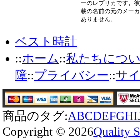
一のレプリカです。彼
載の名前の元のメーカ
ありません。
ベスト時計
::
ホーム
::
私たちにつ
障
::
プライバシー
::
サ
商品のタグ:
A
B
C
D
E
F
G
H
I
Copyright © 2026
Quality 