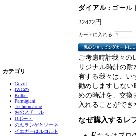
ダイアル :
ゴール
32472円
カートに入れる:
ご考慮時計我々の
リジナル時計の耐
カテゴリ
有する我々は、い
Gevril
勧めしますしない
IWCの
めの時計を、交換
Kolber
Parmigiani
入れることができ
Technomarine
twのスチール
なぜ購入するレ
Uボート
のA.ランゲとゾーネ
イエガーはルコルト
私たちはプロ