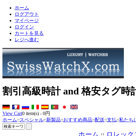
ホーム
ログアウト
マイページ
ログイン
カートを見る
レジへ進む
割引高級時計 and 格安タグ時
View Cart
0
item(s) -
0円
ホーム
::
スペシャル
::
新製品
::
おすすめ商品
::
配送
::
支払
::
私たち
ホーム
::
ロレック