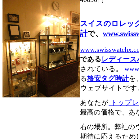
スイスのロレッ
計
で、
www.swiss
www.swisswatchx.c
である
レディース
されている。
www.
る
格安タグ時計
を
ウェブサイトです
あなたが
トップレ
最高の価格で、あ
右の場所。弊社の
期待に応えるため