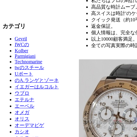
私たちはプロの時計
高品質な時計ムーブ
高スイスは時計'の
クイック発送（約1
カテゴリ
返金保証。
個人情報は、完全な
Gevril
以上10000顧客満足
IWCの
全ての写真実際の時
Kolber
Parmigiani
Technomarine
twのスチール
Uボート
のA.ランゲとゾーネ
イエガーはルコルト
ウブロ
エテルナ
エーベル
オメガ
オリス
オーデマピゲ
カシオ