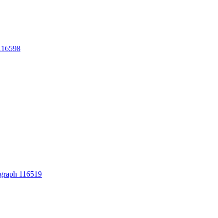
116598
ph 116519