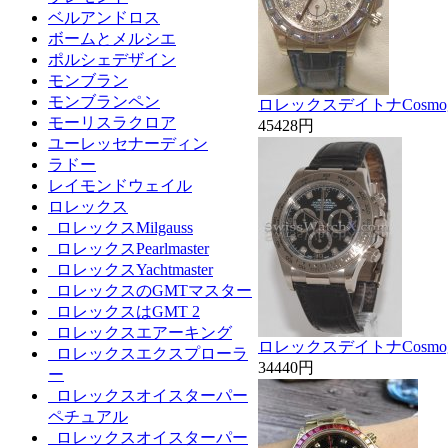
ベルアンドロス
ボームとメルシエ
ポルシェデザイン
モンブラン
モンブランペン
ロレックスデイトナCosmograp
モーリスラクロア
45428円
ユーレッセナーディン
ラドー
レイモンドウェイル
ロレックス
ロレックスMilgauss
ロレックスPearlmaster
ロレックスYachtmaster
ロレックスのGMTマスター
ロレックスはGMT 2
ロレックスエアーキング
ロレックスデイトナCosmogra
ロレックスエクスプローラ
34440円
ー
ロレックスオイスターパー
ペチュアル
ロレックスオイスターパー