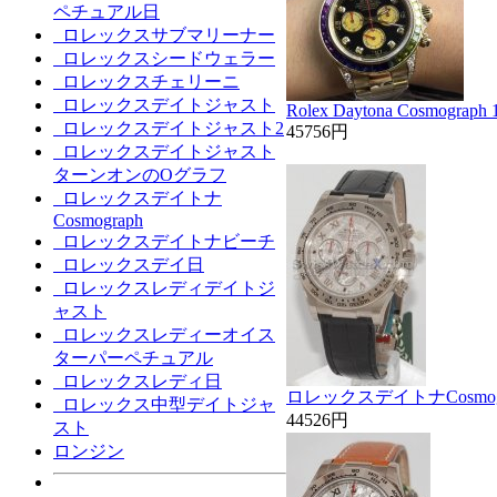
ペチュアル日
ロレックスサブマリーナー
ロレックスシードウェラー
ロレックスチェリーニ
ロレックスデイトジャスト
Rolex Daytona Cosmograph 
ロレックスデイトジャスト2
45756円
ロレックスデイトジャスト
ターンオンのOグラフ
ロレックスデイトナ
Cosmograph
ロレックスデイトナビーチ
ロレックスデイ日
ロレックスレディデイトジ
ャスト
ロレックスレディーオイス
ターパーペチュアル
ロレックスレディ日
ロレックスデイトナCosmogra
ロレックス中型デイトジャ
44526円
スト
ロンジン