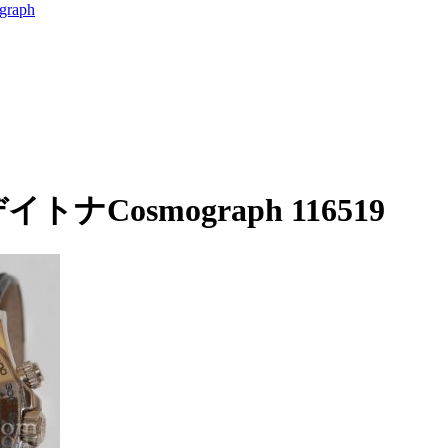
aph
ナCosmograph 116519