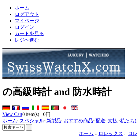
ホーム
ログアウト
マイページ
ログイン
カートを見る
レジへ進む
の高級時計 and 防水時計
View Cart
0
item(s) -
0円
ホーム
::
スペシャル
::
新製品
::
おすすめ商品
::
配送
::
支払
::
私たち
ホーム
::
ロレックス
::
ロレ