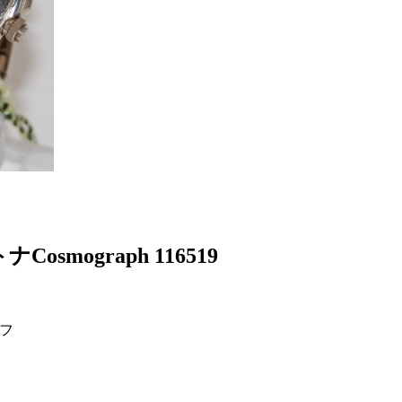
smograph 116519
フ