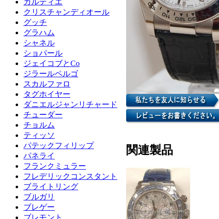
カルティエ
クリスチャンディオール
グッチ
グラハム
シャネル
ショパール
ジェイコブとCo
ジラールペルゴ
スカルファロ
タグホイヤー
ダニエルジャンリチャード
チューダー
チョルム
ティッソ
パテックフィリップ
関連製品
パネライ
フランクミュラー
フレデリックコンスタント
ブライトリング
ブルガリ
ブレゲー
ブレモント