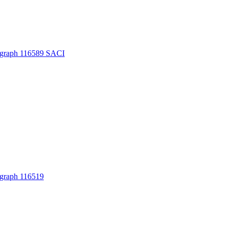
h 116589 SACI
ph 116519