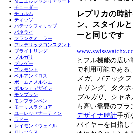
ダニエルジャンリチャード
チューダー
レプリカの時計
チョルム
ティッソ
ン、スタイルと
パテックフィリップ
パネライ
ーと同じです
フランクミュラー
フレデリックコンスタント
www.swisswatchx.c
ブライトリング
ブルガリ
とフル機能の広い
ブレゲー
で利用可能である
ブレモント
ベルアンドロス
メガ、パテックフ
ボームとメルシエ
トリング、タグホ
ポルシェデザイン
モンブラン
ブルガリ、シャネ
モンブランペン
も高い需要のブラ
モーリスラクロア
ユーレッセナーディン
デザイナ時計
手頃
ラドー
バイヤーを目指し
レイモンドウェイル
ロレックス