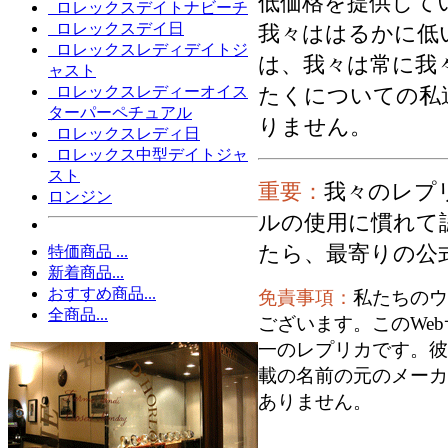
低価格を提供して
ロレックスデイトナビーチ
ロレックスデイ日
我々ははるかに低
ロレックスレディデイトジ
は、我々は常に我
ャスト
ロレックスレディーオイス
たくについての私
ターパーペチュアル
りません。
ロレックスレディ日
ロレックス中型デイトジャ
スト
重要：
我々のレプ
ロンジン
ルの使用に慣れて
たら、最寄りの公
特価商品 ...
新着商品...
おすすめ商品...
免責事項：
私たちのウ
全商品...
ございます。このWe
一のレプリカです。彼
載の名前の元のメーカ
ありません。