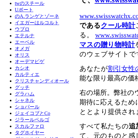
で、
www.swisswa
twのスチール
Uボート
www.swisswatchx.c
のA.ランゲとゾーネ
イエガーはルコルト
である
クール時計
ウブロ
る。
www.swisswat
エテルナ
エーベル
マスの贈り物時計
オメガ
のウェブサイトで
オリス
オーデマピゲ
あなたが
割引女性
カシオ
カルティエ
能な限り最高の価
クリスチャンディオール
グッチ
右の場所。弊社の
グラハム
シャネル
期待に応えるため
ショパール
ととより提供され
ジェイコブとCo
ジラールペルゴ
すべて私たちの
追
スカルファロ
タグホイヤー
て、元のものと感