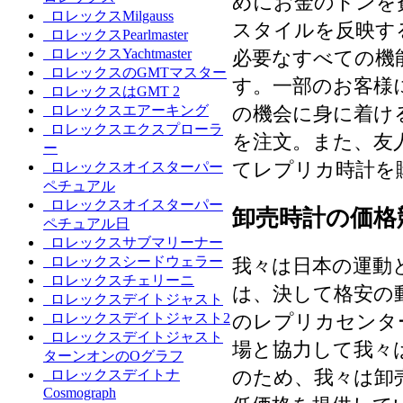
めにお金のトンを
ロレックスMilgauss
スタイルを反映す
ロレックスPearlmaster
ロレックスYachtmaster
必要なすべての機
ロレックスのGMTマスター
す。一部のお客様
ロレックスはGMT 2
ロレックスエアーキング
の機会に身に着け
ロレックスエクスプローラ
を注文。また、友
ー
てレプリカ時計を
ロレックスオイスターパー
ペチュアル
ロレックスオイスターパー
卸売時計の価格
ペチュアル日
ロレックスサブマリーナー
ロレックスシードウェラー
我々は日本の運動
ロレックスチェリーニ
は、決して格安の
ロレックスデイトジャスト
ロレックスデイトジャスト2
のレプリカセンタ
ロレックスデイトジャスト
場と協力して我々
ターンオンのOグラフ
のため、我々は卸
ロレックスデイトナ
Cosmograph