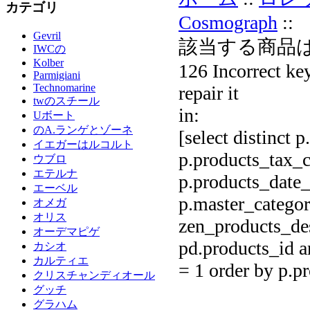
カテゴリ
Cosmograph
::
Gevril
該当する商品
IWCの
Kolber
126 Incorrect key
Parmigiani
Technomarine
repair it
twのスチール
in:
Uボート
のA.ランゲとゾーネ
[select distinct 
イエガーはルコルト
p.products_tax_c
ウブロ
エテルナ
p.products_date_
エーベル
p.master_categor
オメガ
オリス
zen_products_des
オーデマピゲ
pd.products_id a
カシオ
カルティエ
= 1 order by p.
クリスチャンディオール
グッチ
グラハム