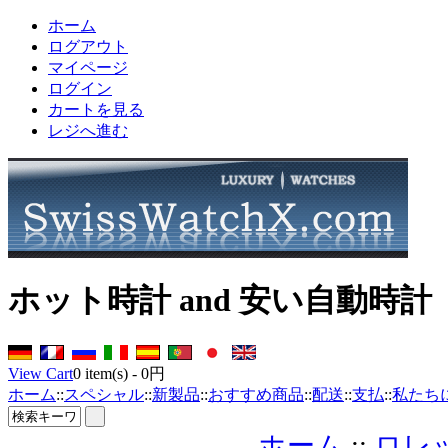
ホーム
ログアウト
マイページ
ログイン
カートを見る
レジへ進む
ホット時計 and 安い自動時計
View Cart
0
item(s) -
0円
ホーム
::
スペシャル
::
新製品
::
おすすめ商品
::
配送
::
支払
::
私たち
ホーム
::
ロレ