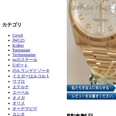
カテゴリ
Gevril
IWCの
Kolber
Parmigiani
Technomarine
twのスチール
Uボート
のA.ランゲとゾーネ
イエガーはルコルト
ウブロ
エテルナ
エーベル
オメガ
オリス
オーデマピゲ
カシオ