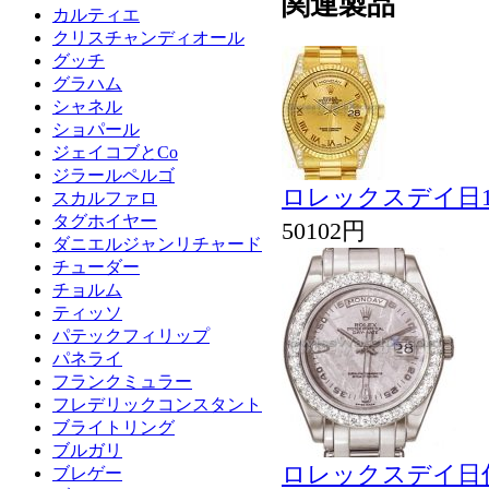
関連製品
カルティエ
クリスチャンディオール
グッチ
グラハム
シャネル
ショパール
ジェイコブとCo
ジラールペルゴ
ロレックスデイ日11
スカルファロ
タグホイヤー
50102円
ダニエルジャンリチャード
チューダー
チョルム
ティッソ
パテックフィリップ
パネライ
フランクミュラー
フレデリックコンスタント
ブライトリング
ブルガリ
ロレックスデイ日付1
ブレゲー