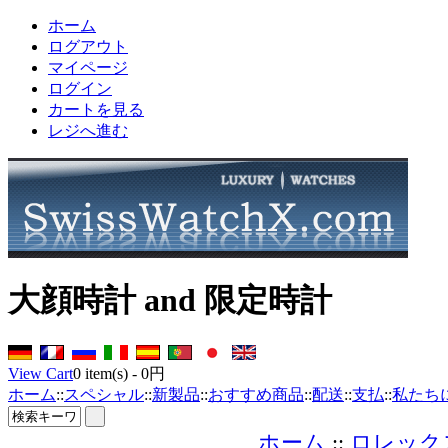
ホーム
ログアウト
マイページ
ログイン
カートを見る
レジへ進む
大顔時計 and 限定時計
View Cart
0
item(s) -
0円
ホーム
::
スペシャル
::
新製品
::
おすすめ商品
::
配送
::
支払
::
私たち
ホーム
::
ロレック