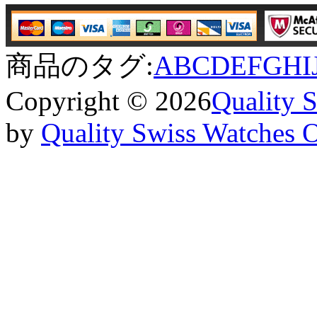
商品のタグ:
A
B
C
D
E
F
G
H
I
Copyright © 2026
Quality 
by
Quality Swiss Watches 