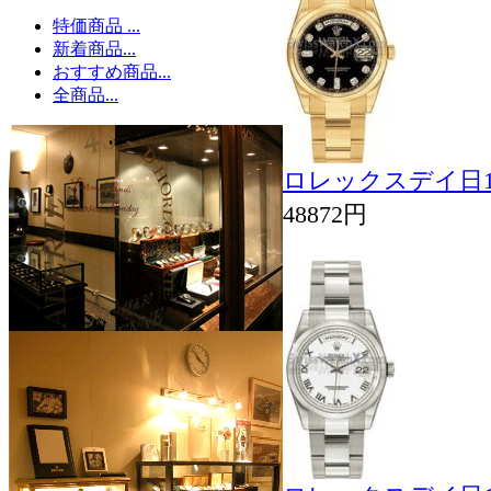
特価商品 ...
新着商品...
おすすめ商品...
全商品...
ロレックスデイ日11
48872円