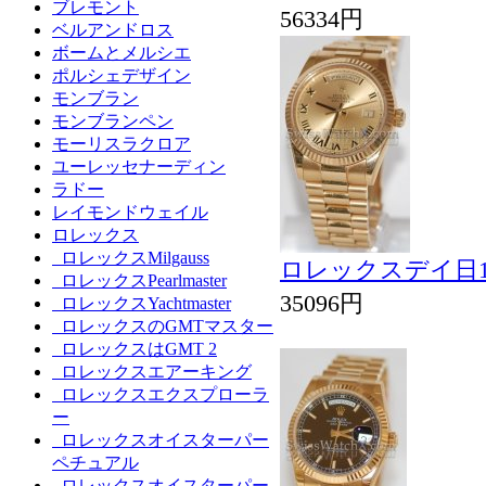
ブレモント
56334円
ベルアンドロス
ボームとメルシエ
ポルシェデザイン
モンブラン
モンブランペン
モーリスラクロア
ユーレッセナーディン
ラドー
レイモンドウェイル
ロレックス
ロレックスMilgauss
ロレックスデイ日11
ロレックスPearlmaster
35096円
ロレックスYachtmaster
ロレックスのGMTマスター
ロレックスはGMT 2
ロレックスエアーキング
ロレックスエクスプローラ
ー
ロレックスオイスターパー
ペチュアル
ロレックスオイスターパー