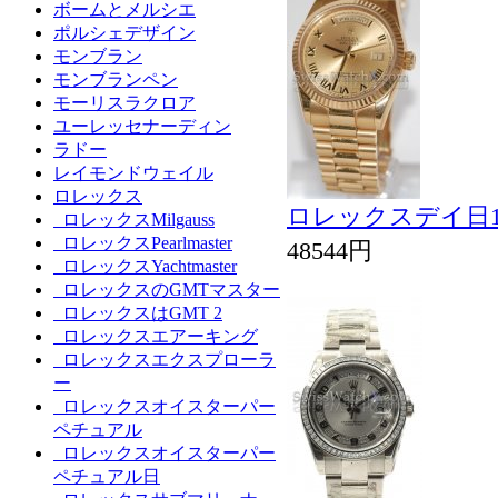
ボームとメルシエ
ポルシェデザイン
モンブラン
モンブランペン
モーリスラクロア
ユーレッセナーディン
ラドー
レイモンドウェイル
ロレックス
ロレックスデイ日11
ロレックスMilgauss
ロレックスPearlmaster
48544円
ロレックスYachtmaster
ロレックスのGMTマスター
ロレックスはGMT 2
ロレックスエアーキング
ロレックスエクスプローラ
ー
ロレックスオイスターパー
ペチュアル
ロレックスオイスターパー
ペチュアル日