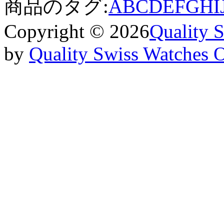
商品のタグ:
A
B
C
D
E
F
G
H
I
Copyright © 2026
Quality 
by
Quality Swiss Watches 