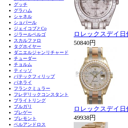
グッチ
グラハム
シャネル
ショパール
ジェイコブとCo
ロレックスデイ日付
ジラールペルゴ
スカルファロ
50840円
タグホイヤー
ダニエルジャンリチャード
チューダー
チョルム
ティッソ
パテックフィリップ
パネライ
フランクミュラー
フレデリックコンスタント
ブライトリング
ブルガリ
ロレックスデイ日付
ブレゲー
49938円
ブレモント
ベルアンドロス