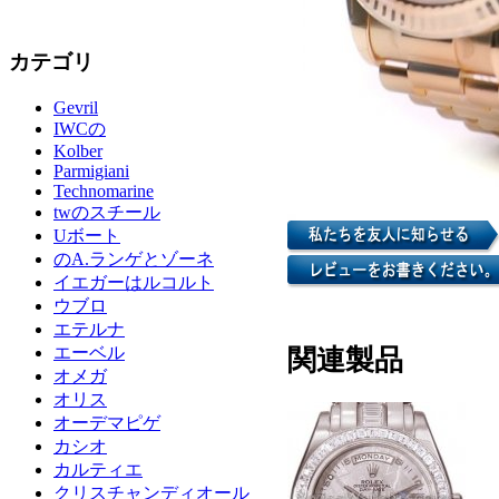
カテゴリ
Gevril
IWCの
Kolber
Parmigiani
Technomarine
twのスチール
Uボート
のA.ランゲとゾーネ
イエガーはルコルト
ウブロ
エテルナ
エーベル
関連製品
オメガ
オリス
オーデマピゲ
カシオ
カルティエ
クリスチャンディオール