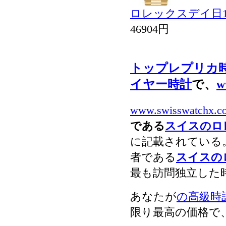
ロレックスデイ日11
46904円
トップレプリカ
イヤー時計
で、
w
www.swisswatchx.c
である
スイスのロ
に記載されている
者である
スイスの
最も訪問独立した
あなたが
の高級時
限り最高の価格で