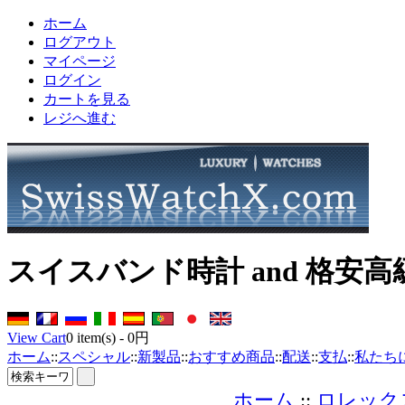
ホーム
ログアウト
マイページ
ログイン
カートを見る
レジへ進む
スイスバンド時計 and 格安高
View Cart
0
item(s) -
0円
ホーム
::
スペシャル
::
新製品
::
おすすめ商品
::
配送
::
支払
::
私たち
ホーム
::
ロレック