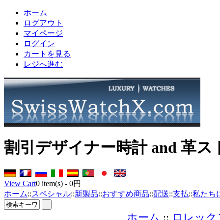
ホーム
ログアウト
マイページ
ログイン
カートを見る
レジへ進む
割引デザイナー時計 and 革
View Cart
0
item(s) -
0円
ホーム
::
スペシャル
::
新製品
::
おすすめ商品
::
配送
::
支払
::
私たち
ホーム
::
ロレック