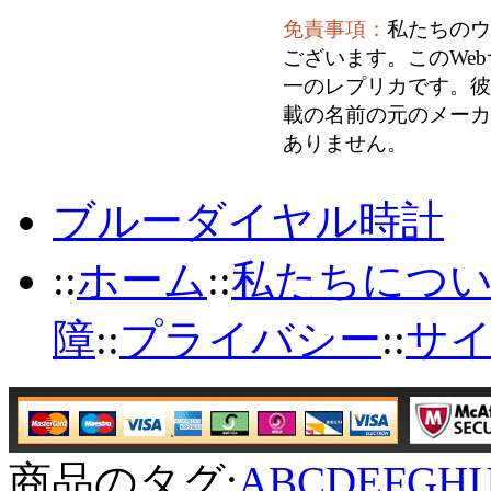
免責事項：
私たちのウ
ございます。このWe
一のレプリカです。彼
載の名前の元のメーカ
ありません。
ブルーダイヤル時計
::
ホーム
::
私たちにつ
障
::
プライバシー
::
サ
商品のタグ:
A
B
C
D
E
F
G
H
I