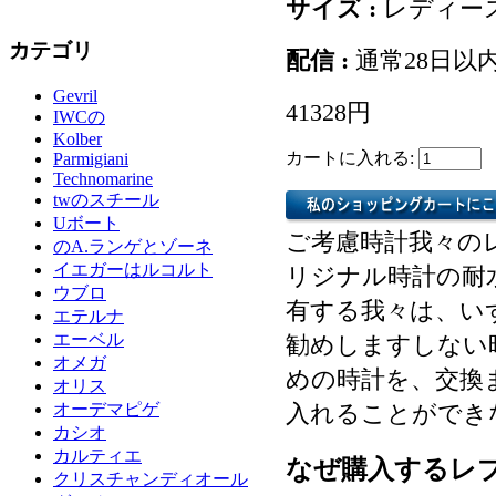
サイズ :
レディー
カテゴリ
配信 :
通常28日以
Gevril
41328円
IWCの
Kolber
カートに入れる:
Parmigiani
Technomarine
twのスチール
Uボート
ご考慮時計我々の
のA.ランゲとゾーネ
イエガーはルコルト
リジナル時計の耐
ウブロ
有する我々は、い
エテルナ
エーベル
勧めしますしない
オメガ
めの時計を、交換
オリス
オーデマピゲ
入れることができ
カシオ
カルティエ
なぜ購入するレ
クリスチャンディオール