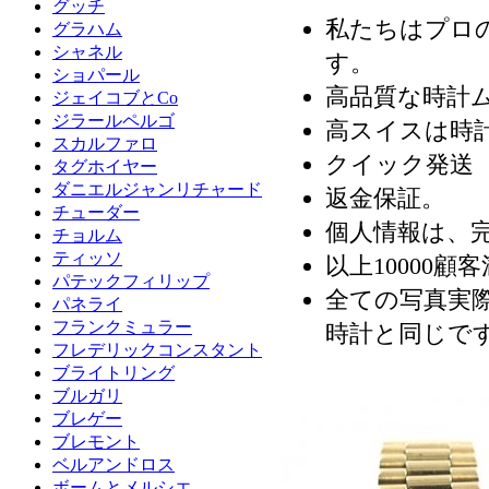
グッチ
私たちはプロ
グラハム
シャネル
す。
ショパール
高品質な時計
ジェイコブとCo
ジラールペルゴ
高スイスは時
スカルファロ
クイック発送（
タグホイヤー
ダニエルジャンリチャード
返金保証。
チューダー
個人情報は、
チョルム
ティッソ
以上10000顧
パテックフィリップ
全ての写真実際
パネライ
フランクミュラー
時計と同じで
フレデリックコンスタント
ブライトリング
ブルガリ
ブレゲー
ブレモント
ベルアンドロス
ボームとメルシエ