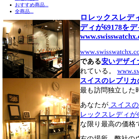
おすすめ商品...
全商品...
ロレックスレデ
ディが69178をデ
www.swisswatchx
www.swisswatchx.c
である
安いデザイ
れている。
www.sw
スイスのレプリカ
最も訪問独立した
あなたが
スイスの
レックスレディが691
な限り最高の価格
右の場所。弊社の