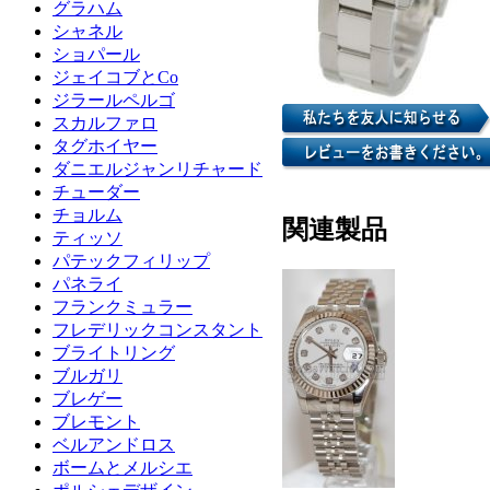
グラハム
シャネル
ショパール
ジェイコブとCo
ジラールペルゴ
スカルファロ
タグホイヤー
ダニエルジャンリチャード
チューダー
チョルム
関連製品
ティッソ
パテックフィリップ
パネライ
フランクミュラー
フレデリックコンスタント
ブライトリング
ブルガリ
ブレゲー
ブレモント
ベルアンドロス
ボームとメルシエ