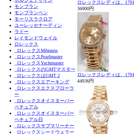
ポルシェデザイン
ロレックスレディは、179
モンブラン
36900円
モンブランペン
モーリスラクロア
ユーレッセナーディン
ラドー
レイモンドウェイル
ロレックス
ロレックスMilgauss
ロレックスPearlmaster
ロレックスYachtmaster
ロレックスのGMTマスター
ロレックスレディは、179
ロレックスはGMT 2
44936円
ロレックスエアーキング
ロレックスエクスプローラ
ー
ロレックスオイスターパー
ペチュアル
ロレックスオイスターパー
ペチュアル日
ロレックスサブマリーナー
ロレックスシードウェラー