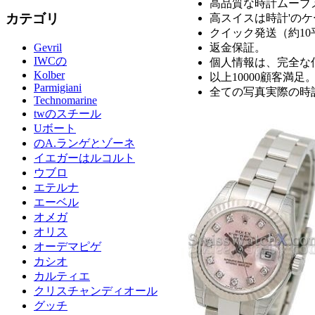
高品質な時計ムーブ
カテゴリ
高スイスは時計'の
クイック発送（約1
返金保証。
Gevril
IWCの
個人情報は、完全な
Kolber
以上10000顧客満足
Parmigiani
全ての写真実際の時
Technomarine
twのスチール
Uボート
のA.ランゲとゾーネ
イエガーはルコルト
ウブロ
エテルナ
エーベル
オメガ
オリス
オーデマピゲ
カシオ
カルティエ
クリスチャンディオール
グッチ