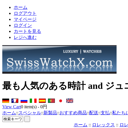
ホーム
ログアウト
マイページ
ログイン
カートを見る
レジへ進む
最も人気のある時計 and ジ
View Cart
0
item(s) -
0円
ホーム
::
スペシャル
::
新製品
::
おすすめ商品
::
配送
::
支払
::
私たち
ホーム
::
ロレックス
::
ロ