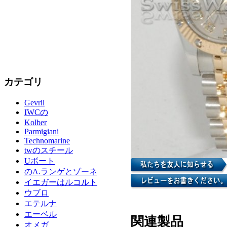
カテゴリ
Gevril
IWCの
Kolber
Parmigiani
Technomarine
twのスチール
Uボート
のA.ランゲとゾーネ
イエガーはルコルト
ウブロ
エテルナ
エーベル
関連製品
オメガ