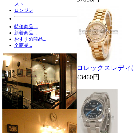
スト
ロンジン
特価商品 ...
新着商品...
おすすめ商品...
全商品...
ロレックスレディは
43460円