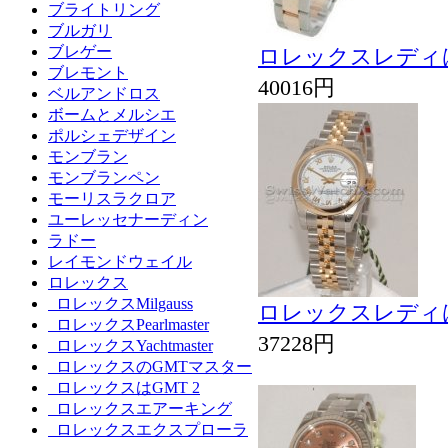
ブライトリング
ブルガリ
ブレゲー
ロレックスレディは
ブレモント
40016円
ベルアンドロス
ボームとメルシエ
ポルシェデザイン
モンブラン
モンブランペン
モーリスラクロア
ユーレッセナーディン
ラドー
レイモンドウェイル
ロレックス
ロレックスMilgauss
ロレックスレディは
ロレックスPearlmaster
37228円
ロレックスYachtmaster
ロレックスのGMTマスター
ロレックスはGMT 2
ロレックスエアーキング
ロレックスエクスプローラ