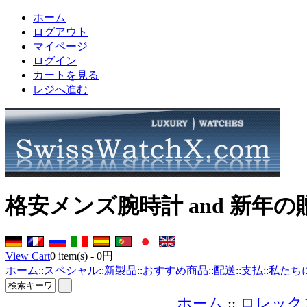
ホーム
ログアウト
マイページ
ログイン
カートを見る
レジへ進む
格安メンズ腕時計 and 新年
View Cart
0
item(s) -
0円
ホーム
::
スペシャル
::
新製品
::
おすすめ商品
::
配送
::
支払
::
私たち
ホーム
::
ロレック