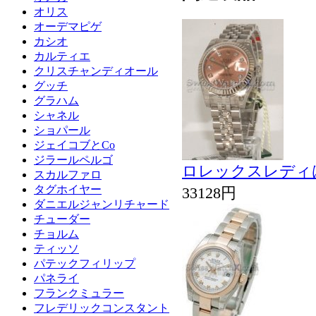
オリス
オーデマピゲ
カシオ
カルティエ
クリスチャンディオール
グッチ
グラハム
シャネル
ショパール
ジェイコブとCo
ジラールペルゴ
ロレックスレディは
スカルファロ
タグホイヤー
33128円
ダニエルジャンリチャード
チューダー
チョルム
ティッソ
パテックフィリップ
パネライ
フランクミュラー
フレデリックコンスタント