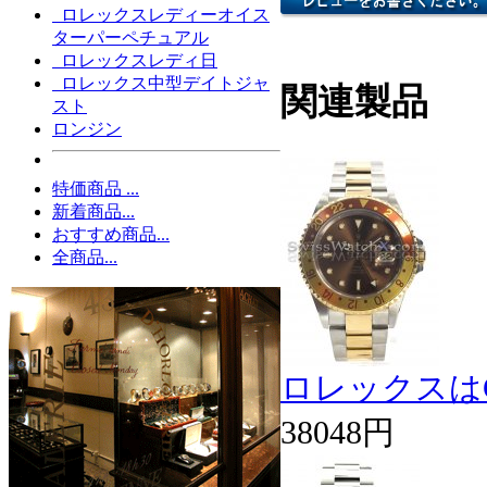
ロレックスレディーオイス
ターパーペチュアル
ロレックスレディ日
ロレックス中型デイトジャ
関連製品
スト
ロンジン
特価商品 ...
新着商品...
おすすめ商品...
全商品...
ロレックスはGMT
38048円