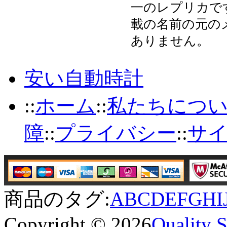
一のレプリカで
載の名前の元の
ありません。
安い自動時計
::
ホーム
::
私たちにつ
障
::
プライバシー
::
サ
商品のタグ:
A
B
C
D
E
F
G
H
I
Copyright © 2026
Quality 