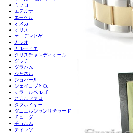
ウブロ
エテルナ
エーベル
オメガ
オリス
オーデマピゲ
カシオ
カルティエ
クリスチャンディオール
グッチ
グラハム
シャネル
ショパール
ジェイコブとCo
ジラールペルゴ
スカルファロ
タグホイヤー
ダニエルジャンリチャード
チューダー
チョルム
ティッソ