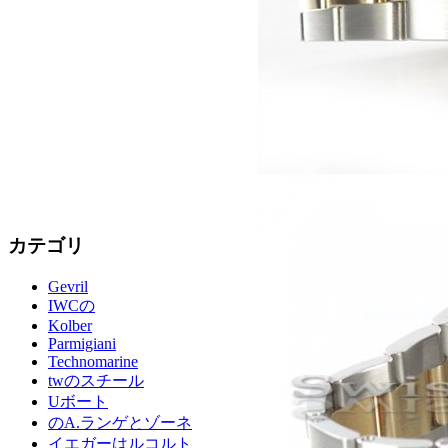
カテゴリ
Gevril
IWCの
Kolber
Parmigiani
Technomarine
twのスチール
Uボート
のA.ランゲとゾーネ
イエガーはルコルト