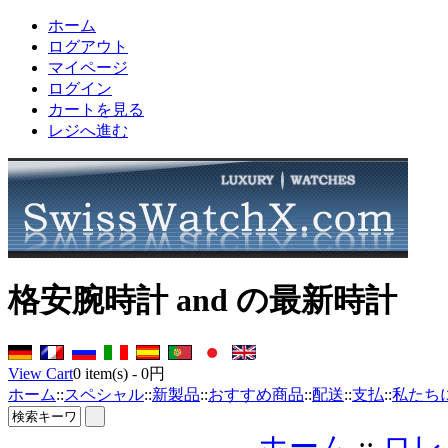
ホーム
ログアウト
マイページ
ログイン
カートを見る
レジへ進む
格安腕時計 and の最新時計
View Cart
0
item(s) -
0円
ホーム
::
スペシャル
::
新製品
::
おすすめ商品
::
配送
::
支払
::
私たち
ホーム
::
ロレ