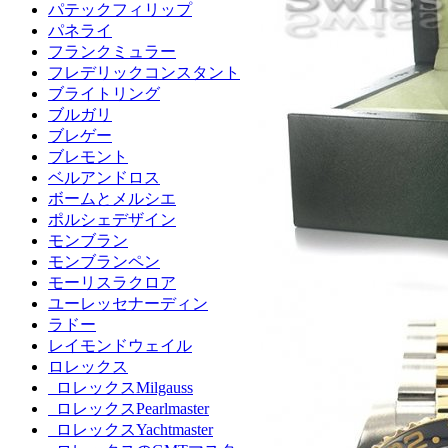
パテックフィリップ
パネライ
フランクミュラー
フレデリックコンスタント
ブライトリング
ブルガリ
ブレゲー
ブレモント
ベルアンドロス
ボームとメルシエ
ポルシェデザイン
モンブラン
モンブランペン
モーリスラクロア
ユーレッセナーディン
ラドー
レイモンドウェイル
ロレックス
ロレックスMilgauss
ロレックスPearlmaster
ロレックスYachtmaster