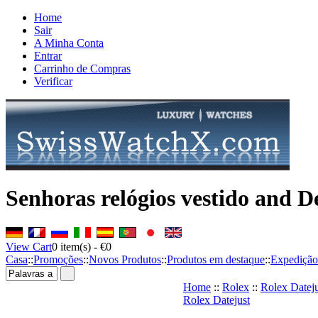
Home
Sair
A Minha Conta
Entrar
Carrinho de Compras
Verificar
Senhoras relógios vestido and De
View Cart
0
item(s) -
€0
Casa
::
Promoções
::
Novos Produtos
::
Produtos em destaque
::
Expedição
Home
::
Rolex
::
Rolex Dateju
Rolex Datejust