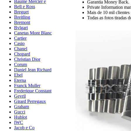
Baume Mercier e
Garantia Money Back.
Bell e Ross
Private Information man
Breguet
Mais de 10 mil clientes s
Breitling
Todas as fotos tiradas 
Bremont
Bvlgari
Canetas Mont Blanc
Cartier
Casio
Chanel
Chopard
Christian Dior
Corum
Daniel Jean Richard
Ebel
Eterna
Franck Muller
Frederique Constant
Gevril
Girard Perregaux
Graham
Gucci
Hublot
IWC
Jacob e Co