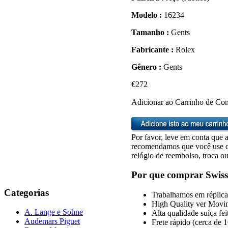
Modelo :
16234
Tamanho :
Gents
Fabricante :
Rolex
Gênero :
Gents
€272
Adicionar ao Carrinho de Co
Por favor, leve em conta que a
recomendamos que você use qu
relógio de reembolso, troca ou
Por que comprar Swiss
Categorias
Trabalhamos em réplica 
High Quality ver Movi
A. Lange e Sohne
Alta qualidade suíça fe
Audemars Piguet
Frete rápido (cerca de 