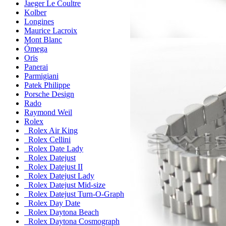
Jaeger Le Coultre
Kolber
Longines
Maurice Lacroix
Mont Blanc
Ómega
Oris
Panerai
Parmigiani
Patek Philippe
Porsche Design
Rado
Raymond Weil
Rolex
Rolex Air King
Rolex Cellini
Rolex Date Lady
Rolex Datejust
Rolex Datejust II
Rolex Datejust Lady
Rolex Datejust Mid-size
Rolex Datejust Turn-O-Graph
Rolex Day Date
Rolex Daytona Beach
Rolex Daytona Cosmograph