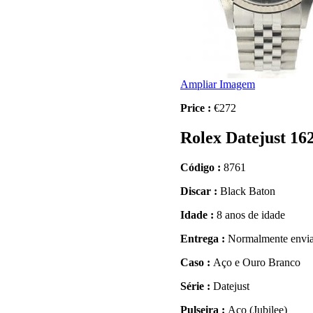
Ampliar Imagem
Price :
€272
Rolex Datejust 16
Código :
8761
Discar :
Black Baton
Idade :
8 anos de idade
Entrega :
Normalmente envia
Caso :
Aço e Ouro Branco
Série :
Datejust
Pulseira :
Aço (Jubilee)