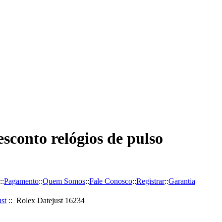
sconto relógios de pulso
::
Pagamento
::
Quem Somos
::
Fale Conosco
::
Registrar
::
Garantia
st
:: Rolex Datejust 16234