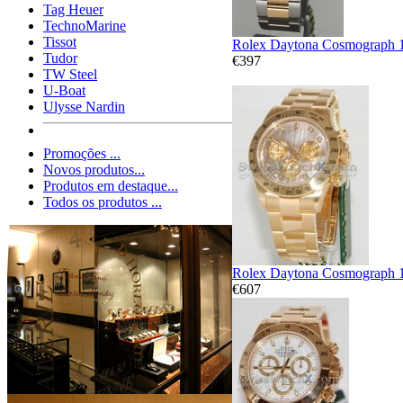
Tag Heuer
TechnoMarine
Tissot
Rolex Daytona Cosmograph 
Tudor
€397
TW Steel
U-Boat
Ulysse Nardin
Promoções ...
Novos produtos...
Produtos em destaque...
Todos os produtos ...
Rolex Daytona Cosmograph 
€607