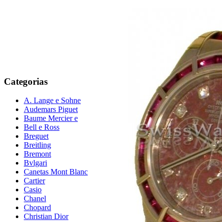
Categorias
A. Lange e Sohne
Audemars Piguet
Baume Mercier e
Bell e Ross
Breguet
Breitling
Bremont
Bvlgari
Canetas Mont Blanc
Cartier
Casio
Chanel
Chopard
Christian Dior