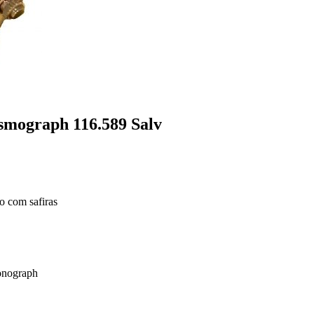
smograph 116.589 Salv
o com safiras
onograph