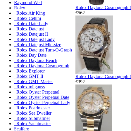
Raymond Weil
Rolex Daytona Cosmograph 
Rolex
€562
Rolex Air King
Rolex Cellini
Rolex Date Lady
Rolex Datejust
Rolex Datejust II
Rolex Datejust Lady
Rolex Datejust Mid-size
Rolex Datejust Turn-O-Graph
Rolex Day Date
Rolex Daytona Beach
Rolex Daytona Cosmograph
Rolex Explorer
Rolex GMT II
Rolex Daytona Cosmograph 
Rolex GMT Master
€392
Rolex milgauss
Rolex Oyster Perpetual
Rolex Oyster Perpetual Date
Rolex Oyster Perpetual Lady
Rolex Pearlmaster
Rolex Sea Dweller
Rolex Submariner
Rolex Yachtmaster
Scalfaro