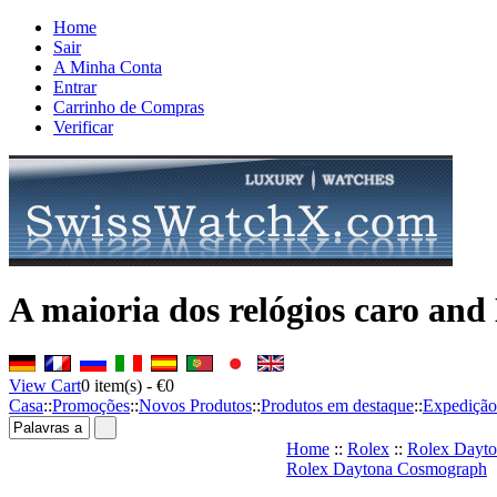
Home
Sair
A Minha Conta
Entrar
Carrinho de Compras
Verificar
A maioria dos relógios caro and
View Cart
0
item(s) -
€0
Casa
::
Promoções
::
Novos Produtos
::
Produtos em destaque
::
Expedição
Home
::
Rolex
::
Rolex Dayt
Rolex Daytona Cosmograph