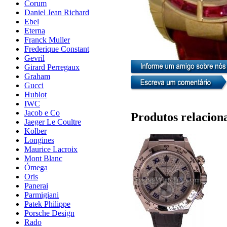
Corum
Daniel Jean Richard
Ebel
Eterna
Franck Muller
Frederique Constant
Gevril
Girard Perregaux
Graham
Gucci
Hublot
IWC
Jacob e Co
Produtos relacion
Jaeger Le Coultre
Kolber
Longines
Maurice Lacroix
Mont Blanc
Ómega
Oris
Panerai
Parmigiani
Patek Philippe
Porsche Design
Rado