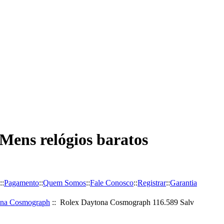
 Mens relógios baratos
::
Pagamento
::
Quem Somos
::
Fale Conosco
::
Registrar
::
Garantia
ona Cosmograph
:: Rolex Daytona Cosmograph 116.589 Salv