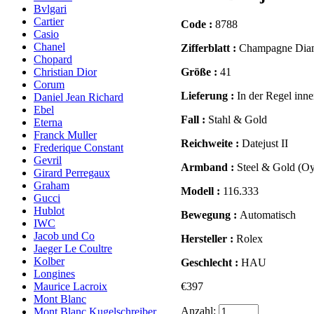
Bvlgari
Cartier
Code :
8788
Casio
Chanel
Zifferblatt :
Champagne Dia
Chopard
Größe :
41
Christian Dior
Corum
Lieferung :
In der Regel inn
Daniel Jean Richard
Ebel
Fall :
Stahl & Gold
Eterna
Franck Muller
Reichweite :
Datejust II
Frederique Constant
Gevril
Armband :
Steel & Gold (Oy
Girard Perregaux
Graham
Modell :
116.333
Gucci
Hublot
Bewegung :
Automatisch
IWC
Jacob und Co
Hersteller :
Rolex
Jaeger Le Coultre
Kolber
Geschlecht :
HAU
Longines
€397
Maurice Lacroix
Mont Blanc
Anzahl:
Mont Blanc Kugelschreiber