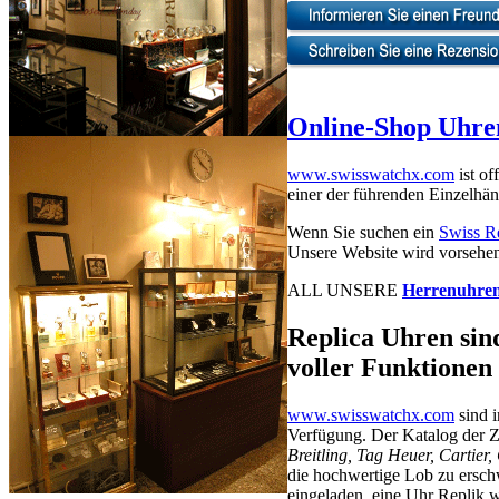
Online-Shop Uhre
www.swisswatchx.com
ist of
einer der führenden Einzelhän
Wenn Sie suchen ein
Swiss Re
Unsere Website wird vorsehen,
ALL UNSERE
Herrenuhre
Replica Uhren sind
voller Funktionen
www.swisswatchx.com
sind i
Verfügung. Der Katalog der 
Breitling, Tag Heuer, Cartier
die hochwertige Lob zu erschw
eingeladen, eine Uhr Replik w