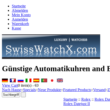
Startseite
Abmelden
Mein Konto
Anmelden
Warenkorb
Kasse
Günstige Automatikuhren and 
View Cart
0
item(s) -
€0
Nach Hause
::
Specials
::
Neue Produkte
::
Featured Products
::
Versand
::
Z
Startseite
::
Rolex
::
Rolex Dat
Rolex Datejust II