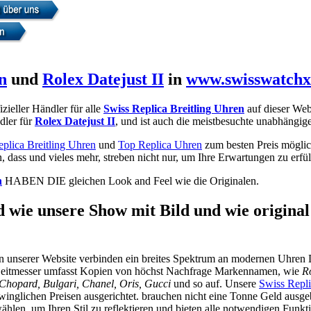
n
und
Rolex Datejust II
in
www.swisswatch
fizieller Händler für alle
Swiss Replica Breitling Uhren
auf dieser Webs
dler für
Rolex Datejust II
, und ist auch die meistbesuchte unabhängig
plica Breitling Uhren
und
Top Replica Uhren
zum besten Preis möglich
 dass und vieles mehr, streben nicht nur, um Ihre Erwartungen zu erfül
n
HABEN DIE gleichen Look and Feel wie die Originalen.
 wie unsere Show mit Bild und wie original
n unserer Website verbinden ein breites Spektrum an modernen Uhren D
Zeitmesser umfasst Kopien von höchst Nachfrage Markennamen, wie
R
, Chopard, Bulgari, Chanel, Oris, Gucci
und so auf. Unsere
Swiss Repli
inglichen Preisen ausgerichtet. brauchen nicht eine Tonne Geld ausgebe
ählen, um Ihren Stil zu reflektieren und bieten alle notwendigen Funk