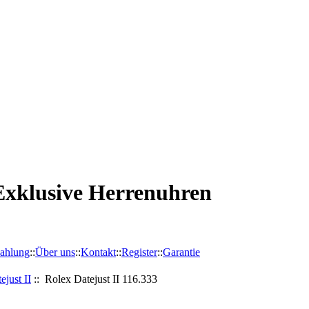
Exklusive Herrenuhren
ahlung
::
Über uns
::
Kontakt
::
Register
::
Garantie
ejust II
:: Rolex Datejust II 116.333