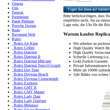
Omega
Oris
Panerai
Bitte berücksichtigen, dass Wa
Parmigiani
empfehlen nicht, Sie zu eine
Patek Philippe
Lage sein, die Uhr für die Rüc
Porsche Design
Rado
Warum kaufen Replica
Raymond Weil
Rolex
Rolex Air King
Wir arbeiten an profess
Rolex Cellini
High Quality Watch Mo
Rolex Datejust
High Quality Swiss-mad
Rolex Datejust II
Schnelle Lieferung (ca.
Rolex Datejust Mid-size
Geld-Zurück-Garantie.
Rolex Datejust Turn-O-Graph
Private Informationen b
Rolex Day Date
Mehr als 10000 zufrie
Rolex Daytona Beach
Alle Bilder von echten 
Rolex Daytona Cosmograph
Rolex Explorer
Rolex GMT II
Rolex GMT Master
Rolex Lady Date
Rolex Lady Datejust
Rolex Milgauss
Rolex Oyster Perpetual