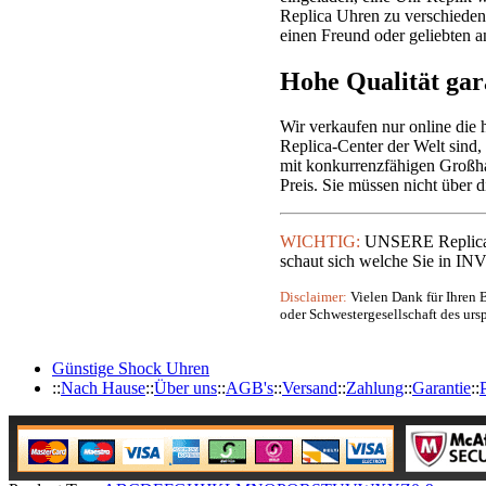
Replica Uhren zu verschieden
einen Freund oder geliebten a
Hohe Qualität ga
Wir verkaufen nur online die
Replica-Center der Welt sind, 
mit konkurrenzfähigen Großha
Preis. Sie müssen nicht über 
WICHTIG:
UNSERE Replica U
schaut sich welche Sie in INV
Disclaimer:
Vielen Dank für Ihren B
oder Schwestergesellschaft des urs
Günstige Shock Uhren
::
Nach Hause
::
Über uns
::
AGB's
::
Versand
::
Zahlung
::
Garantie
::