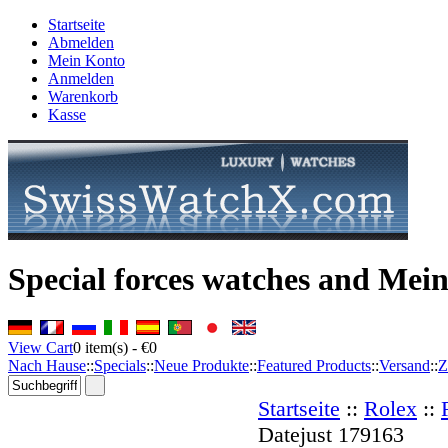
Startseite
Abmelden
Mein Konto
Anmelden
Warenkorb
Kasse
Special forces watches and Mei
View Cart
0
item(s) -
€0
Nach Hause
::
Specials
::
Neue Produkte
::
Featured Products
::
Versand
::
Z
Startseite
::
Rolex
::
Datejust 179163