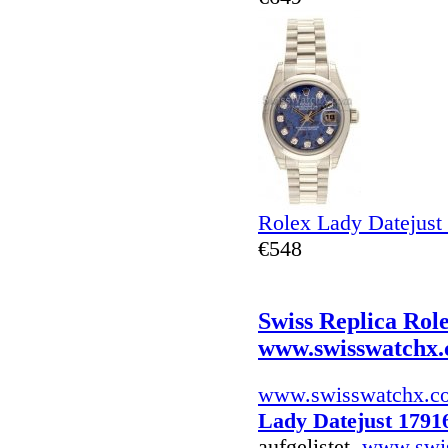
Rolex Lady Datejust
€548
Swiss Replica Rol
www.swisswatchx
www.swisswatchx.c
Lady Datejust 1791
aufgelistet.
www.swi