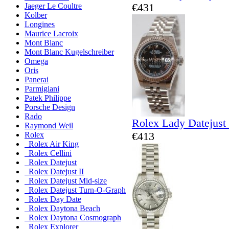
€431
Jaeger Le Coultre
Kolber
Longines
Maurice Lacroix
Mont Blanc
Mont Blanc Kugelschreiber
Omega
Oris
Panerai
Parmigiani
Patek Philippe
Porsche Design
Rado
Rolex Lady Datejust
Raymond Weil
€413
Rolex
Rolex Air King
Rolex Cellini
Rolex Datejust
Rolex Datejust II
Rolex Datejust Mid-size
Rolex Datejust Turn-O-Graph
Rolex Day Date
Rolex Daytona Beach
Rolex Daytona Cosmograph
Rolex Explorer