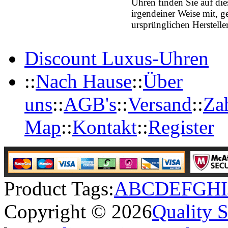
Uhren finden Sie auf die
irgendeiner Weise mit, ge
ursprünglichen Herstelle
Discount Luxus-Uhren
::
Nach Hause
::
Über
uns
::
AGB's
::
Versand
::
Za
Map
::
Kontakt
::
Register
Product Tags:
A
B
C
D
E
F
G
H
I
Copyright © 2026
Quality 