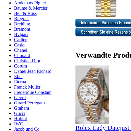
Audemars Piguet
Baume & Mercier
Bell & Ross
Breguet
Breitling
Bremont
Bvlgari
Cartier
Casio
Chanel
Verwandte Prod
Chopard
Christian Dior
Corum
Daniel Jean Richard
Ebel
Eterna
Franck Muller
Frederique Constant
Gevril
Girard Perregaux
Graham
Gucci
Hublot
IWC
Rolex Lady Datejust
Jacob und Co