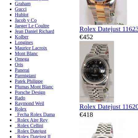
Graham
Gucci
Hublot
Jacob y Co
Jaeger Le Coultre
Rolex Datejust 1162
Jean Daniel Richard
€452
Kolber
Longines
Maurice Lacroix
Mont Blanc
Omega
Oris
Panerai
Parmigiani
Patek Philippe
Plumas Mont Blanc
Porsche Design
Rado
Raymond Weil
Rolex Datejust 1162
Rolex
€418
Fecha Rolex Dama
Rolex Aire Rey
Rolex Cellini
Rolex Datejust
Rolex Datejust II