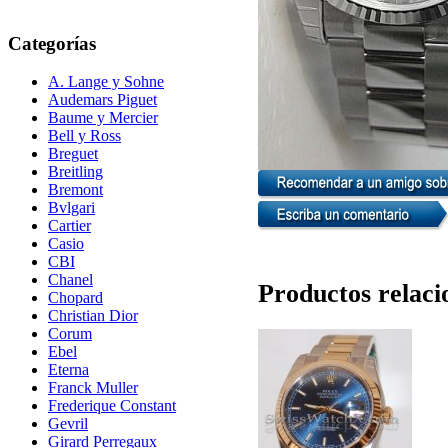
Categorías
A. Lange y Sohne
Audemars Piguet
Baume y Mercier
Bell y Ross
Breguet
Breitling
Bremont
Bvlgari
Cartier
Casio
CBI
Chanel
Productos relaci
Chopard
Christian Dior
Corum
Ebel
Eterna
Franck Muller
Frederique Constant
Gevril
Girard Perregaux