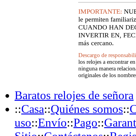
IMPORTANTE:
NUE
le permiten familiari
CUANDO HAN DEC
INVERTIR EN, FECH
más cercano.
Descargo de responsabil
los relojes a encontrar e
ninguna manera relaciona
originales de los nombre
Baratos relojes de señora
::
Casa
::
Quiénes somos
::
C
uso
::
Envío
::
Pago
::
Garant