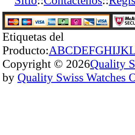
Sitio
::
Contáctenos
::
Regis
Etiquetas del
Producto:
A
B
C
D
E
F
G
H
I
J
K
Copyright © 2026
Quality 
by
Quality Swiss Watches 