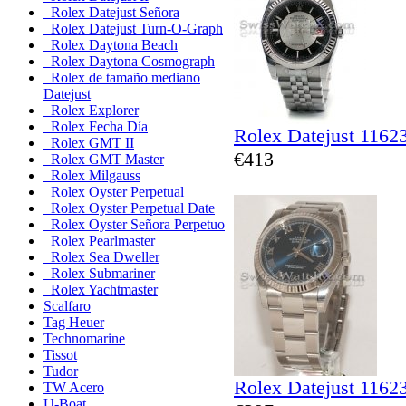
Rolex Datejust Señora
Rolex Datejust Turn-O-Graph
Rolex Daytona Beach
Rolex Daytona Cosmograph
Rolex de tamaño mediano
Datejust
Rolex Explorer
Rolex Fecha Día
Rolex Datejust 1162
Rolex GMT II
€413
Rolex GMT Master
Rolex Milgauss
Rolex Oyster Perpetual
Rolex Oyster Perpetual Date
Rolex Oyster Señora Perpetuo
Rolex Pearlmaster
Rolex Sea Dweller
Rolex Submariner
Rolex Yachtmaster
Scalfaro
Tag Heuer
Technomarine
Tissot
Tudor
Rolex Datejust 1162
TW Acero
U-Boat