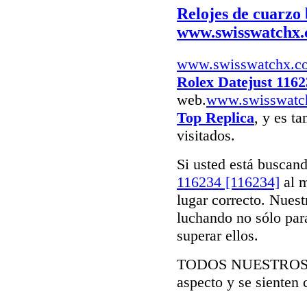
Relojes de cuarzo
www.swisswatchx
www.swisswatchx.c
Rolex Datejust 1162
web.
www.swisswatc
Top Replica
, y es t
visitados.
Si usted está buscan
116234 [116234]
al m
lugar correcto. Nuest
luchando no sólo para
superar ellos.
TODOS NUESTRO
aspecto y se sienten 