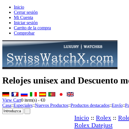
Inicio
Cerrar sesión
Mi Cuenta
Iniciar sesión
Carrito de la compra
Comprobar
Relojes unisex and Descuento me
View Cart
0
item(s) -
€0
Casa
::
Especiales
::
Nuevos Productos
::
Productos destacados
::
Envío
::
P
Inicio
::
Rolex
::
Role
Rolex Datejust