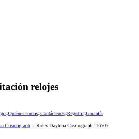
tación relojes
ago
::
Quiénes somos
::
Contáctenos
::
Registro
::
Garantía
na Cosmograph
:: Rolex Daytona Cosmograph 116505