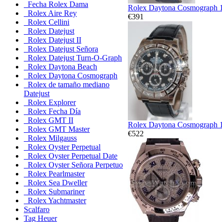
Fecha Rolex Dama
Rolex Daytona Cosmograph 
Rolex Aire Rey
€391
Rolex Cellini
Rolex Datejust
Rolex Datejust II
Rolex Datejust Señora
Rolex Datejust Turn-O-Graph
Rolex Daytona Beach
Rolex Daytona Cosmograph
Rolex de tamaño mediano
Datejust
Rolex Explorer
Rolex Fecha Día
Rolex GMT II
Rolex Daytona Cosmograph 1
Rolex GMT Master
€522
Rolex Milgauss
Rolex Oyster Perpetual
Rolex Oyster Perpetual Date
Rolex Oyster Señora Perpetuo
Rolex Pearlmaster
Rolex Sea Dweller
Rolex Submariner
Rolex Yachtmaster
Scalfaro
Tag Heuer