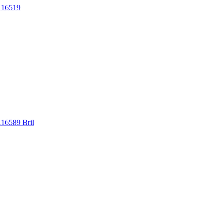
116519
16589 Bril