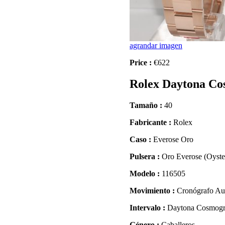
agrandar imagen
Price :
€622
Rolex Daytona Co
Tamaño :
40
Fabricante :
Rolex
Caso :
Everose Oro
Pulsera :
Oro Everose (Oyste
Modelo :
116505
Movimiento :
Cronógrafo Au
Intervalo :
Daytona Cosmog
Género :
Caballeros