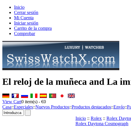
Inicio
Cerrar sesión
Mi Cuenta
Iniciar sesión
Carrito de la compra
Comprobar
El reloj de la muñeca and La imi
View Cart
0
item(s) -
€0
Casa
::
Especiales
::
Nuevos Productos
::
Productos destacados
::
Envío
::
P
Inicio
::
Rolex
::
Rolex Dayto
Rolex Daytona Cosmograph