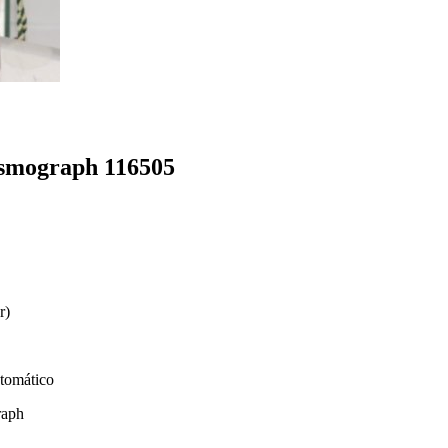
smograph 116505
r)
tomático
raph