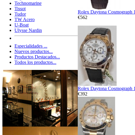
Technomarine
Tissot
Rolex Daytona Cosmograph 
Tudor
€562
TW Acero
U-Boat
Ulysse Nardin
Especialidades ...
Nuevos productos...
Productos Destacados...
Todos los productos...
Rolex Daytona Cosmograph 
€392