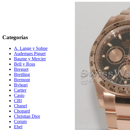
Categorías
A. Lange y Sohne
Audemars Piguet
Baume y Mercier
Bell y Ross
Breguet
Breitling
Bremont
Bvlgari
Cartier
Casio
CBI
Chanel
Chopard
Christian Dior
Corum
Ebel