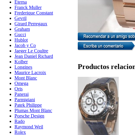
Eterna
Franck Muller
Frederique Constant
Gevril
Girard Perregaux
Graham
Gucci
Hublot
Jacob y Co
Jaeger Le Coultre
Jean Daniel Richard
Kolber
Productos relacio
Longines
Maurice Lacroix
Mont Blanc
Omega
Oris
Panerai
Parmigiani
Patek Philippe
Plumas Mont Blanc
Porsche Design
Rado
Raymond Weil
Rolex