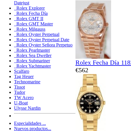
Datejust
Rolex Explorer
Rolex Fecha Día
Rolex GMT II
Rolex GMT Master
Rolex Milgauss
Rolex Oyster Perpetual
Rolex Oyster Perpetual Date
Rolex Oyster Señora Perpetuo
Rolex Pearlmaster
Rolex Sea Dweller
Rolex Submariner
Rolex Fecha Día 11
Rolex Yachtmaster
€562
Scalfaro
Tag Heuer
Technomarine
Tissot
Tudor
TW Acero
U-Boat
Ulysse Nardin
Especialidades ...
Nuevos productos...