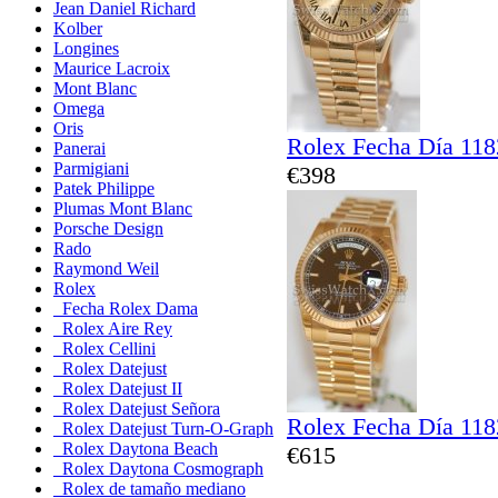
Jean Daniel Richard
Kolber
Longines
Maurice Lacroix
Mont Blanc
Omega
Oris
Rolex Fecha Día 11
Panerai
Parmigiani
€398
Patek Philippe
Plumas Mont Blanc
Porsche Design
Rado
Raymond Weil
Rolex
Fecha Rolex Dama
Rolex Aire Rey
Rolex Cellini
Rolex Datejust
Rolex Datejust II
Rolex Datejust Señora
Rolex Fecha Día 11
Rolex Datejust Turn-O-Graph
Rolex Daytona Beach
€615
Rolex Daytona Cosmograph
Rolex de tamaño mediano