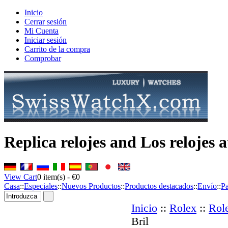
Inicio
Cerrar sesión
Mi Cuenta
Iniciar sesión
Carrito de la compra
Comprobar
Replica relojes and Los relojes
View Cart
0
item(s) -
€0
Casa
::
Especiales
::
Nuevos Productos
::
Productos destacados
::
Envío
::
P
Inicio
::
Rolex
::
Rol
Bril