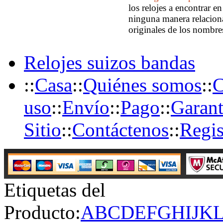
los relojes a encontrar e
ninguna manera relaciona
originales de los nombre
Relojes suizos bandas
::
Casa
::
Quiénes somos
::
C
uso
::
Envío
::
Pago
::
Garant
Sitio
::
Contáctenos
::
Regis
Etiquetas del
Producto:
A
B
C
D
E
F
G
H
I
J
K