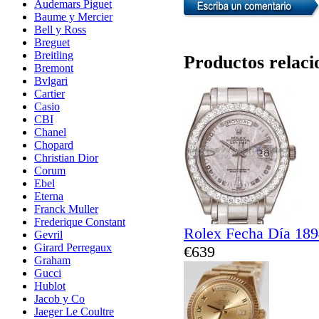
Audemars Piguet
Baume y Mercier
Bell y Ross
Breguet
Breitling
Productos relaci
Bremont
Bvlgari
Cartier
Casio
CBI
Chanel
Chopard
Christian Dior
Corum
Ebel
Eterna
Franck Muller
Frederique Constant
Rolex Fecha Día 18
Gevril
Girard Perregaux
€639
Graham
Gucci
Hublot
Jacob y Co
Jaeger Le Coultre