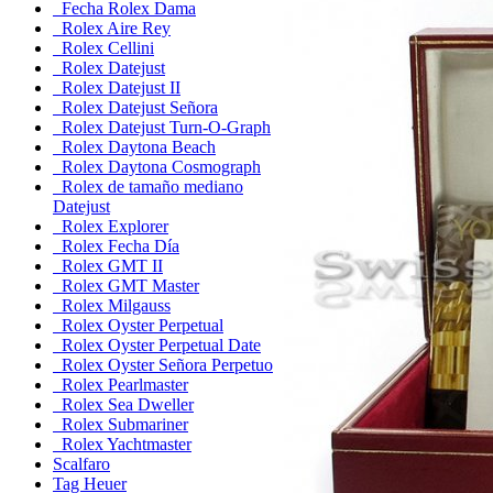
Fecha Rolex Dama
Rolex Aire Rey
Rolex Cellini
Rolex Datejust
Rolex Datejust II
Rolex Datejust Señora
Rolex Datejust Turn-O-Graph
Rolex Daytona Beach
Rolex Daytona Cosmograph
Rolex de tamaño mediano
Datejust
Rolex Explorer
Rolex Fecha Día
Rolex GMT II
Rolex GMT Master
Rolex Milgauss
Rolex Oyster Perpetual
Rolex Oyster Perpetual Date
Rolex Oyster Señora Perpetuo
Rolex Pearlmaster
Rolex Sea Dweller
Rolex Submariner
Rolex Yachtmaster
Scalfaro
Tag Heuer