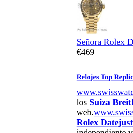
Señora Rolex D
€469
Relojes Top Repli
www.swisswat
los
Suiza Breit
web.
www.swis
Rolex Datejust
independiente v