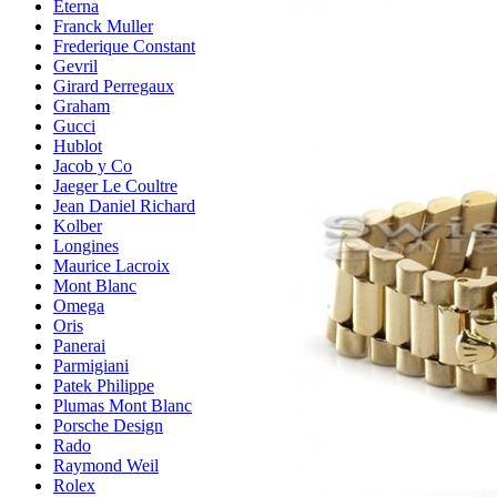
Eterna
Franck Muller
Frederique Constant
Gevril
Girard Perregaux
Graham
Gucci
Hublot
Jacob y Co
Jaeger Le Coultre
Jean Daniel Richard
Kolber
Longines
Maurice Lacroix
Mont Blanc
Omega
Oris
Panerai
Parmigiani
Patek Philippe
Plumas Mont Blanc
Porsche Design
Rado
Raymond Weil
Rolex