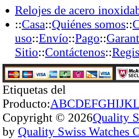
Relojes de acero inoxida
::
Casa
::
Quiénes somos
::
C
uso
::
Envío
::
Pago
::
Garant
Sitio
::
Contáctenos
::
Regis
Etiquetas del
Producto:
A
B
C
D
E
F
G
H
I
J
K
Copyright © 2026
Quality 
by
Quality Swiss Watches 