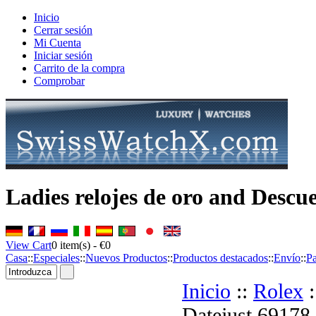
Inicio
Cerrar sesión
Mi Cuenta
Iniciar sesión
Carrito de la compra
Comprobar
Ladies relojes de oro and Descue
View Cart
0
item(s) -
€0
Casa
::
Especiales
::
Nuevos Productos
::
Productos destacados
::
Envío
::
P
Inicio
::
Rolex
:
Datejust 69178