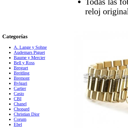
Todas las fo
reloj origina
Categorías
A. Lange y Sohne
Audemars Piguet
Baume y Mercier
Bell y Ross
Breguet
Breitling
Bremont
Bvlgari
Cartier
Casio
CBI
Chanel
Chopard
Christian Dior
Corum
Ebel