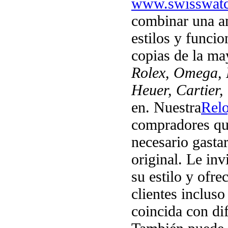
www.swisswat
combinar una a
estilos y funcio
copias de la m
Rolex, Omega, P
Heuer, Cartier,
en. Nuestra
Relo
compradores que
necesario gasta
original. Le inv
su estilo y ofr
clientes incluso
coincida con dif