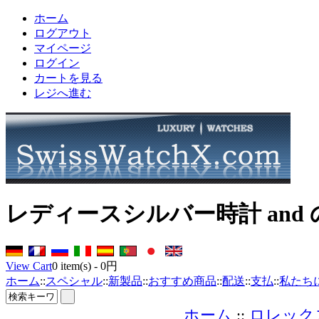
ホーム
ログアウト
マイページ
ログイン
カートを見る
レジへ進む
レディースシルバー時計 and
View Cart
0
item(s) -
0円
ホーム
::
スペシャル
::
新製品
::
おすすめ商品
::
配送
::
支払
::
私たち
ホーム
::
ロレック