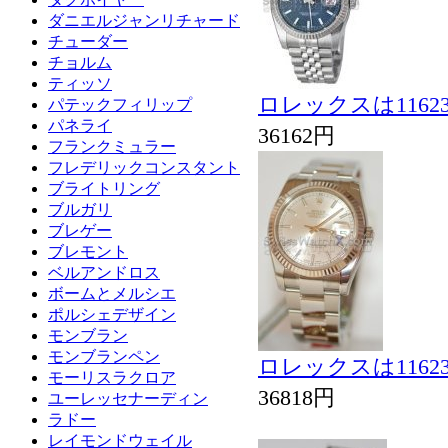
ダニエルジャンリチャード
チューダー
チョルム
ティッソ
ロレックスは116
パテックフィリップ
パネライ
36162円
フランクミュラー
フレデリックコンスタント
ブライトリング
ブルガリ
ブレゲー
ブレモント
ベルアンドロス
ボームとメルシエ
ポルシェデザイン
モンブラン
モンブランペン
ロレックスは116
モーリスラクロア
36818円
ユーレッセナーディン
ラドー
レイモンドウェイル