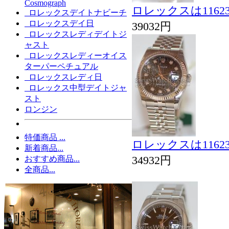
Cosmograph
ロレックスは116
ロレックスデイトナビーチ
ロレックスデイ日
39032円
ロレックスレディデイトジ
ャスト
ロレックスレディーオイス
ターパーペチュアル
ロレックスレディ日
ロレックス中型デイトジャ
スト
ロンジン
特価商品 ...
ロレックスは116
新着商品...
34932円
おすすめ商品...
全商品...