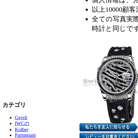
以上10000顧
全ての写真実際
時計と同じで
カテゴリ
Gevril
IWCの
Kolber
Parmigiani