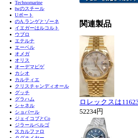
Technomarine
twのスチール
Uボート
のA.ランゲとゾーネ
関連製品
イエガーはルコルト
ウブロ
エテルナ
エーベル
オメガ
オリス
オーデマピゲ
カシオ
カルティエ
クリスチャンディオール
グッチ
グラハム
ロレックスは116
シャネル
52234円
ショパール
ジェイコブとCo
ジラールペルゴ
スカルファロ
タグホイヤー