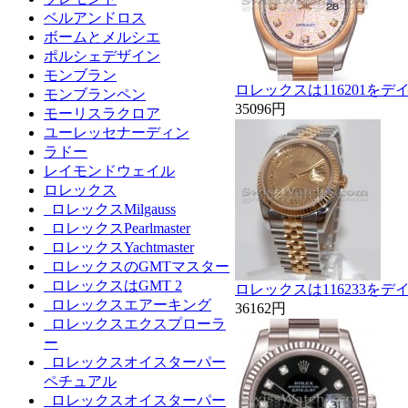
ベルアンドロス
ボームとメルシエ
ポルシェデザイン
モンブラン
ロレックスは116201を
モンブランペン
35096円
モーリスラクロア
ユーレッセナーディン
ラドー
レイモンドウェイル
ロレックス
ロレックスMilgauss
ロレックスPearlmaster
ロレックスYachtmaster
ロレックスのGMTマスター
ロレックスはGMT 2
ロレックスは116233を
ロレックスエアーキング
36162円
ロレックスエクスプローラ
ー
ロレックスオイスターパー
ペチュアル
ロレックスオイスターパー