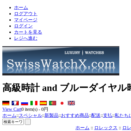
ホーム
ログアウト
マイページ
ログイン
カートを見る
レジへ進む
高級時計 and ブルーダイヤル
View Cart
0
item(s) -
0円
ホーム
::
スペシャル
::
新製品
::
おすすめ商品
::
配送
::
支払
::
私たち
ホーム
::
ロレックス
::
ロ