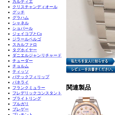
カルティエ
クリスチャンディオール
グッチ
グラハム
シャネル
ショパール
ジェイコブとCo
ジラールペルゴ
スカルファロ
タグホイヤー
ダニエルジャンリチャード
チューダー
チョルム
ティッソ
パテックフィリップ
パネライ
関連製品
フランクミュラー
フレデリックコンスタント
ブライトリング
ブルガリ
ブレゲー
ブレモント