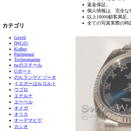
返金保証。
個人情報は、完全な
以上10000顧客満足
全ての写真実際の時
カテゴリ
Gevril
IWCの
Kolber
Parmigiani
Technomarine
twのスチール
Uボート
のA.ランゲとゾーネ
イエガーはルコルト
ウブロ
エテルナ
エーベル
オメガ
オリス
オーデマピゲ
カシオ