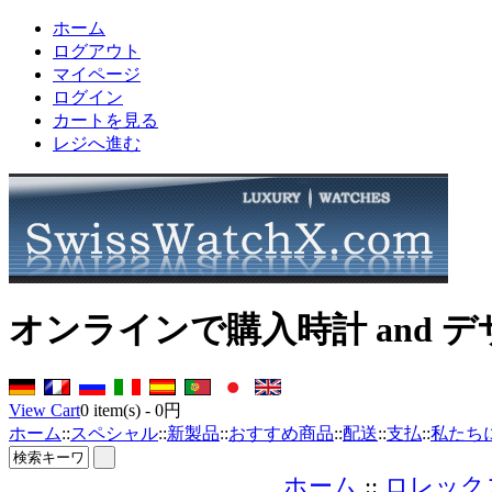
ホーム
ログアウト
マイページ
ログイン
カートを見る
レジへ進む
オンラインで購入時計 and 
View Cart
0
item(s) -
0円
ホーム
::
スペシャル
::
新製品
::
おすすめ商品
::
配送
::
支払
::
私たち
ホーム
::
ロレック