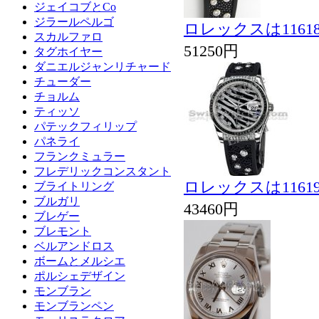
ジェイコブとCo
ジラールペルゴ
ロレックスは1161
スカルファロ
51250円
タグホイヤー
ダニエルジャンリチャード
チューダー
チョルム
ティッソ
パテックフィリップ
パネライ
フランクミュラー
フレデリックコンスタント
ロレックスは1161
ブライトリング
ブルガリ
43460円
ブレゲー
ブレモント
ベルアンドロス
ボームとメルシエ
ポルシェデザイン
モンブラン
モンブランペン