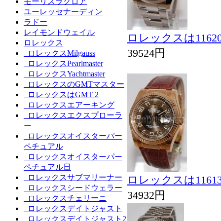
モーリスラクロア
ユーレッセナーディン
ラドー
レイモンドウェイル
ロレックスは116
ロレックス
39524円
ロレックスMilgauss
ロレックスPearlmaster
ロレックスYachtmaster
ロレックスのGMTマスター
ロレックスはGMT 2
ロレックスエアーキング
ロレックスエクスプローラ
ー
ロレックスオイスターパー
ペチュアル
ロレックスオイスターパー
ペチュアル日
ロレックスサブマリーナー
ロレックスは116
ロレックスシードウェラー
34932円
ロレックスチェリーニ
ロレックスデイトジャスト
ロレックスデイトジャスト2