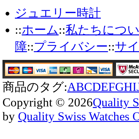
ジュエリー時計
::
ホーム
::
私たちにつ
障
::
プライバシー
::
サ
商品のタグ:
A
B
C
D
E
F
G
H
I
Copyright © 2026
Quality 
by
Quality Swiss Watches 