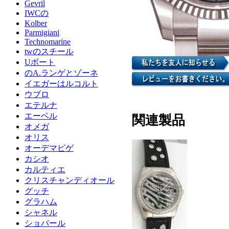
Gevril
IWCの
Kolber
Parmigiani
Technomarine
twのスチール
Uボート
のA.ランゲとゾーネ
イエガーはルコルト
ウブロ
エテルナ
エーベル
関連製品
オメガ
オリス
オーデマピゲ
カシオ
カルティエ
クリスチャンディオール
グッチ
グラハム
シャネル
ショパール