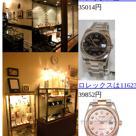
35014円
ロレックスは116
39852円