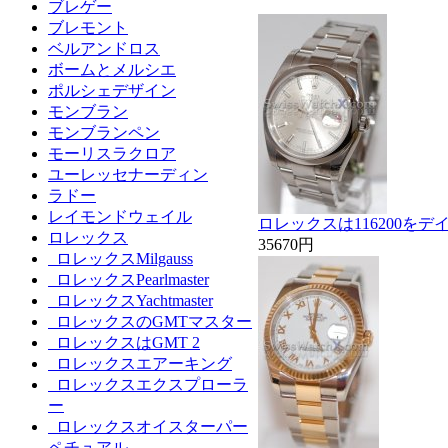
ブレゲー
ブレモント
ベルアンドロス
ボームとメルシエ
ポルシェデザイン
モンブラン
モンブランペン
モーリスラクロア
ユーレッセナーディン
ラドー
レイモンドウェイル
ロレックスは116200を
ロレックス
35670円
ロレックスMilgauss
ロレックスPearlmaster
ロレックスYachtmaster
ロレックスのGMTマスター
ロレックスはGMT 2
ロレックスエアーキング
ロレックスエクスプローラ
ー
ロレックスオイスターパー
ペチュアル