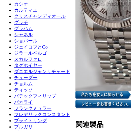
カシオ
カルティエ
クリスチャンディオール
グッチ
グラハム
シャネル
ショパール
ジェイコブとCo
ジラールペルゴ
スカルファロ
タグホイヤー
ダニエルジャンリチャード
チューダー
チョルム
ティッソ
パテックフィリップ
パネライ
フランクミュラー
フレデリックコンスタント
ブライトリング
関連製品
ブルガリ