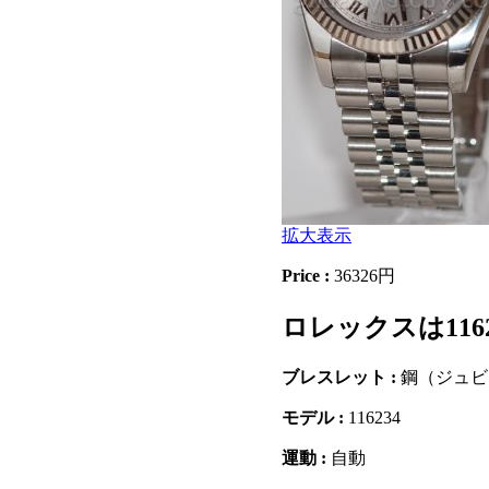
拡大表示
Price :
36326円
ロレックスは116
ブレスレット :
鋼（ジュビ
モデル :
116234
運動 :
自動