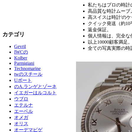
私たちはプロの時計
高品質な時計ムーブ
高スイスは時計'の
クイック発送（約1
返金保証。
カテゴリ
個人情報は、完全な
以上10000顧客満足
Gevril
全ての写真実際の時
IWCの
Kolber
Parmigiani
Technomarine
twのスチール
Uボート
のA.ランゲとゾーネ
イエガーはルコルト
ウブロ
エテルナ
エーベル
オメガ
オリス
オーデマピゲ