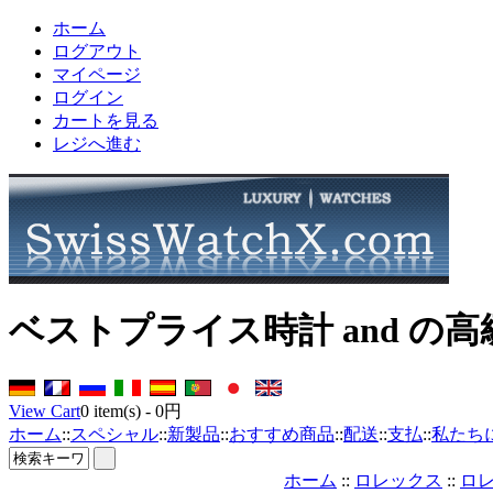
ホーム
ログアウト
マイページ
ログイン
カートを見る
レジへ進む
ベストプライス時計 and の
View Cart
0
item(s) -
0円
ホーム
::
スペシャル
::
新製品
::
おすすめ商品
::
配送
::
支払
::
私たち
ホーム
::
ロレックス
::
ロ