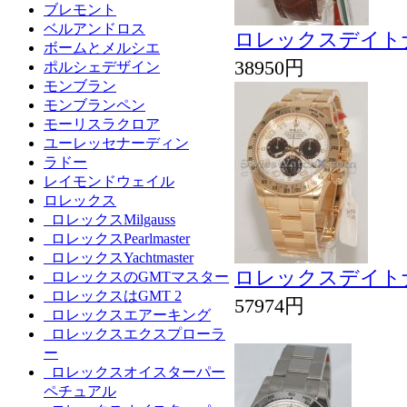
ブレモント
ベルアンドロス
ロレックスデイトナCos
ボームとメルシエ
38950円
ポルシェデザイン
モンブラン
モンブランペン
モーリスラクロア
ユーレッセナーディン
ラドー
レイモンドウェイル
ロレックス
ロレックスMilgauss
ロレックスPearlmaster
ロレックスYachtmaster
ロレックスデイトナCos
ロレックスのGMTマスター
ロレックスはGMT 2
57974円
ロレックスエアーキング
ロレックスエクスプローラ
ー
ロレックスオイスターパー
ペチュアル