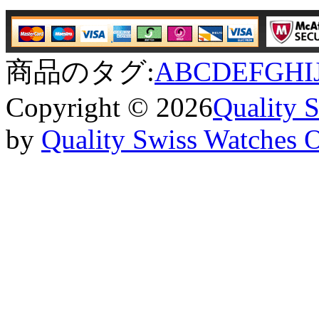
商品のタグ:
A
B
C
D
E
F
G
H
I
Copyright © 2026
Quality 
by
Quality Swiss Watches 