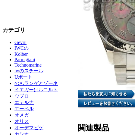
カテゴリ
Gevril
IWCの
Kolber
Parmigiani
Technomarine
twのスチール
Uボート
のA.ランゲとゾーネ
イエガーはルコルト
ウブロ
エテルナ
エーベル
オメガ
オリス
関連製品
オーデマピゲ
カシオ