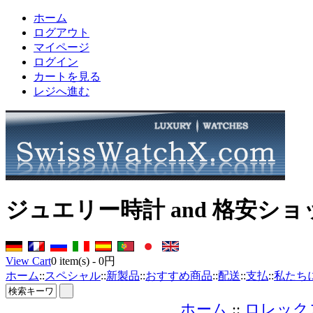
ホーム
ログアウト
マイページ
ログイン
カートを見る
レジへ進む
ジュエリー時計 and 格安シ
View Cart
0
item(s) -
0円
ホーム
::
スペシャル
::
新製品
::
おすすめ商品
::
配送
::
支払
::
私たち
ホーム
::
ロレック