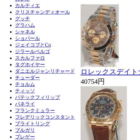
カルティエ
クリスチャンディオール
グッチ
グラハム
シャネル
ショパール
ジェイコブとCo
ジラールペルゴ
スカルファロ
タグホイヤー
ロレックスデイトナCos
ダニエルジャンリチャード
チューダー
40754円
チョルム
ティッソ
パテックフィリップ
パネライ
フランクミュラー
フレデリックコンスタント
ブライトリング
ブルガリ
ブレゲー