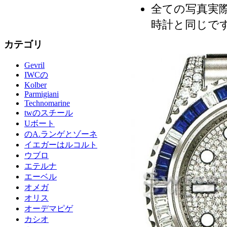
全ての写真実際
時計と同じで
カテゴリ
Gevril
IWCの
Kolber
Parmigiani
Technomarine
twのスチール
Uボート
のA.ランゲとゾーネ
イエガーはルコルト
ウブロ
エテルナ
エーベル
オメガ
オリス
オーデマピゲ
カシオ