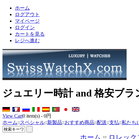
ホーム
ログアウト
マイページ
ログイン
カートを見る
レジへ進む
ジュエリー時計 and 格安ブ
View Cart
0
item(s) -
0円
ホーム
::
スペシャル
::
新製品
::
おすすめ商品
::
配送
::
支払
::
私たち
ホーム
::
ロレック