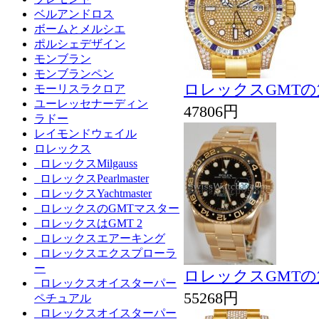
ベルアンドロス
ボームとメルシエ
ポルシェデザイン
モンブラン
モンブランペン
ロレックスGMTの第
モーリスラクロア
ユーレッセナーディン
47806円
ラドー
レイモンドウェイル
ロレックス
ロレックスMilgauss
ロレックスPearlmaster
ロレックスYachtmaster
ロレックスのGMTマスター
ロレックスはGMT 2
ロレックスエアーキング
ロレックスエクスプローラ
ー
ロレックスGMTの第二
ロレックスオイスターパー
55268円
ペチュアル
ロレックスオイスターパー