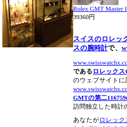
Rolex GMT Master 
39360円
スイスのロレッ
スの腕時計
で、
w
www.swisswatchx.c
である
ロレックスGMT
のウェブサイトに
www.swisswatchx.c
GMTの第二116759のS
訪問独立した時計
あなたが
ロレックスG