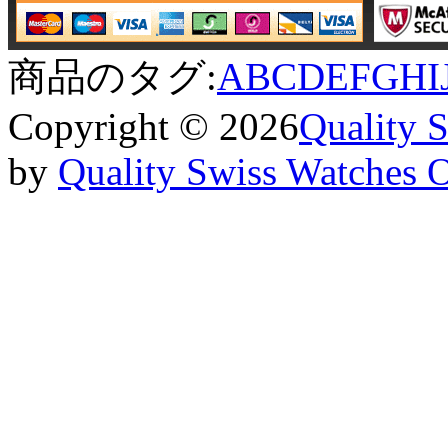
商品のタグ:
A
B
C
D
E
F
G
H
I
Copyright © 2026
Quality 
by
Quality Swiss Watches 