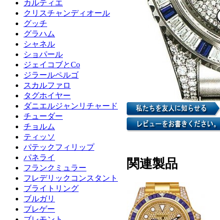
カルティエ
クリスチャンディオール
グッチ
グラハム
シャネル
ショパール
ジェイコブとCo
ジラールペルゴ
スカルファロ
タグホイヤー
ダニエルジャンリチャード
チューダー
チョルム
ティッソ
パテックフィリップ
パネライ
関連製品
フランクミュラー
フレデリックコンスタント
ブライトリング
ブルガリ
ブレゲー
ブレモント