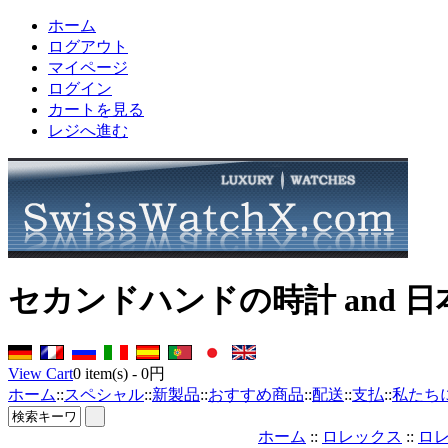
ホーム
ログアウト
マイページ
ログイン
カートを見る
レジへ進む
セカンドハンドの時計 and 
View Cart
0
item(s) -
0円
ホーム
::
スペシャル
::
新製品
::
おすすめ商品
::
配送
::
支払
::
私たち
ホーム
::
ロレックス
::
ロレ