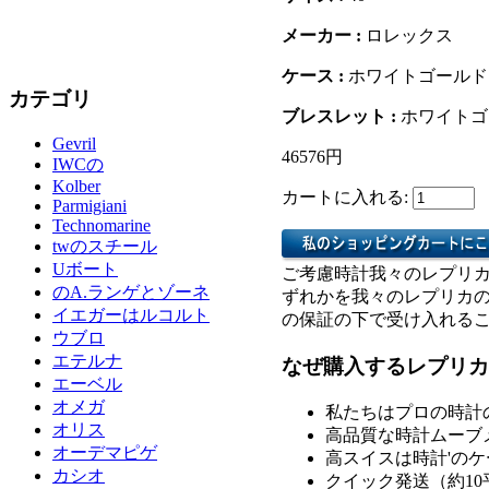
メーカー :
ロレックス
ケース :
ホワイトゴールド
カテゴリ
ブレスレット :
ホワイトゴー
Gevril
46576円
IWCの
Kolber
カートに入れる:
Parmigiani
Technomarine
twのスチール
Uボート
ご考慮時計我々のレプリ
のA.ランゲとゾーネ
ずれかを我々のレプリカ
イエガーはルコルト
の保証の下で受け入れる
ウブロ
エテルナ
なぜ購入するレプリカ
エーベル
オメガ
私たちはプロの時計
オリス
高品質な時計ムーブ
オーデマピゲ
高スイスは時計'の
カシオ
クイック発送（約1