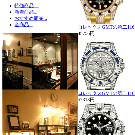
特価商品 ...
新着商品...
おすすめ商品...
全商品...
ロレックスGMTの第二11675
45756円
ロレックスGMTの第二1167
57318円