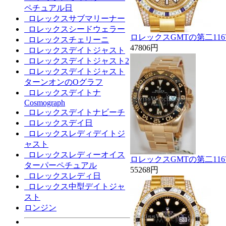
ペチュアル日
ロレックスサブマリーナー
ロレックスシードウェラー
ロレックスGMTの第二1167
ロレックスチェリーニ
47806円
ロレックスデイトジャスト
ロレックスデイトジャスト2
ロレックスデイトジャスト
ターンオンのOグラフ
ロレックスデイトナ
Cosmograph
ロレックスデイトナビーチ
ロレックスデイ日
ロレックスレディデイトジ
ャスト
ロレックスレディーオイス
ロレックスGMTの第二1167
ターパーペチュアル
55268円
ロレックスレディ日
ロレックス中型デイトジャ
スト
ロンジン