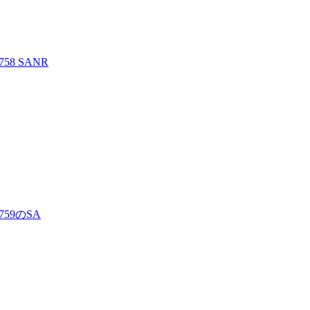
8 SANR
59のSA