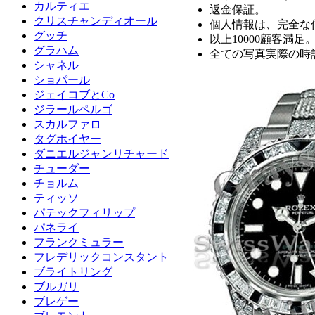
カルティエ
返金保証。
クリスチャンディオール
個人情報は、完全な
グッチ
以上10000顧客満足
グラハム
全ての写真実際の時
シャネル
ショパール
ジェイコブとCo
ジラールペルゴ
スカルファロ
タグホイヤー
ダニエルジャンリチャード
チューダー
チョルム
ティッソ
パテックフィリップ
パネライ
フランクミュラー
フレデリックコンスタント
ブライトリング
ブルガリ
ブレゲー