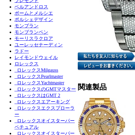
ブレモント
ベルアンドロス
ボームとメルシエ
ポルシェデザイン
モンブラン
モンブランペン
モーリスラクロア
ユーレッセナーディン
ラドー
レイモンドウェイル
ロレックス
ロレックスMilgauss
ロレックスPearlmaster
ロレックスYachtmaster
関連製品
ロレックスのGMTマスター
ロレックスはGMT 2
ロレックスエアーキング
ロレックスエクスプローラ
ー
ロレックスオイスターパー
ペチュアル
ロレックスオイスターパー