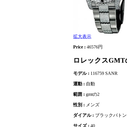
拡大表示
Price :
46576円
ロレックスGMTの第
モデル :
116759 SANR
運動 :
自動
範囲 :
gmtの2
性別 :
メンズ
ダイアル :
ブラックバトン
サイズ :
40