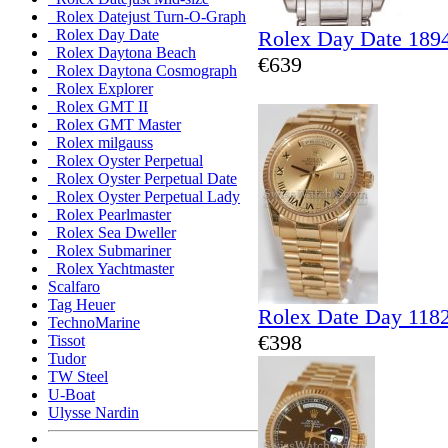
Rolex Datejust Turn-O-Graph
Rolex Day Date 189
Rolex Day Date
Rolex Daytona Beach
€639
Rolex Daytona Cosmograph
Rolex Explorer
Rolex GMT II
Rolex GMT Master
Rolex milgauss
Rolex Oyster Perpetual
Rolex Oyster Perpetual Date
Rolex Oyster Perpetual Lady
Rolex Pearlmaster
Rolex Sea Dweller
Rolex Submariner
Rolex Yachtmaster
Scalfaro
Tag Heuer
Rolex Date Day 118
TechnoMarine
€398
Tissot
Tudor
TW Steel
U-Boat
Ulysse Nardin