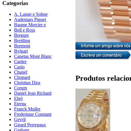
Categorias
A. Lange e Sohne
Audemars Piguet
Baume Mercier e
Bell e Ross
Breguet
Breitling
Bremont
Bvlgari
Canetas Mont Blanc
Cartier
Casio
Chanel
Produtos relacio
Chopard
Christian Dior
Corum
Daniel Jean Richard
Ebel
Eterna
Franck Muller
Frederique Constant
Gevril
Girard Perregaux
Graham