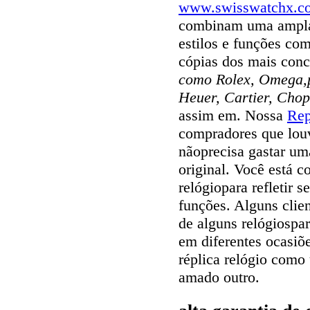
www.swisswatchx.c
combinam uma ampla 
estilos e funções com
cópias dos mais con
como Rolex, Omega,pa
Heuer, Cartier, Chop
assim em. Nossa
Rep
compradores que louv
nãoprecisa gastar um
original. Você está c
relógiopara refletir s
funções. Alguns cli
de alguns relógiospar
em diferentes ocasi
réplica relógio com
amado outro.