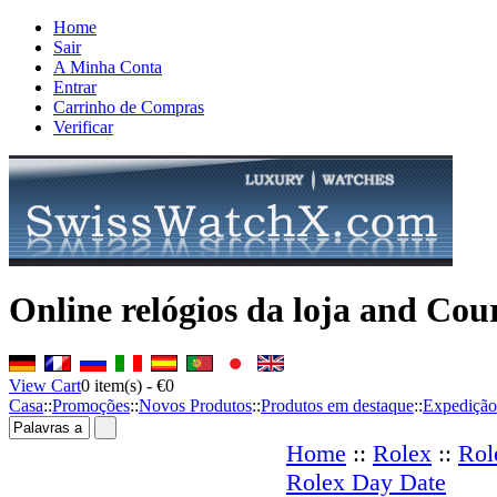
Home
Sair
A Minha Conta
Entrar
Carrinho de Compras
Verificar
Online relógios da loja and Cour
View Cart
0
item(s) -
€0
Casa
::
Promoções
::
Novos Produtos
::
Produtos em destaque
::
Expedição
Home
::
Rolex
::
Rol
Rolex Day Date