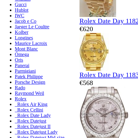
Gucci
Hublot
IWC
Rolex Date Day 118
Jacob e Co
Jaeger Le Coultre
€620
Kolber
Longines
Maurice Lacroix
Mont Blanc
Ómega
Oris
Panerai
Parmigiani
Rolex Date Day 118
Patek Philippe
€568
Porsche Design
Rado
Raymond Weil
Rolex
Rolex Air King
Rolex Cellini
Rolex Date Lady
Rolex Datejust
Rolex Datejust II
Rolex Datejust Lady
Rolex Datejust Mid-size