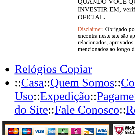
QUANDO VOCÊ QU
INVESTIR EM, verifi
OFICIAL.
Disclaimer:
Obrigado por
encontra neste site são a
relacionados, aprovados 
mencionados ao longo des
Relógios Copiar
::
Casa
::
Quem Somos
::
Co
Uso
::
Expedição
::
Pagame
do Site
::
Fale Conosco
::
R