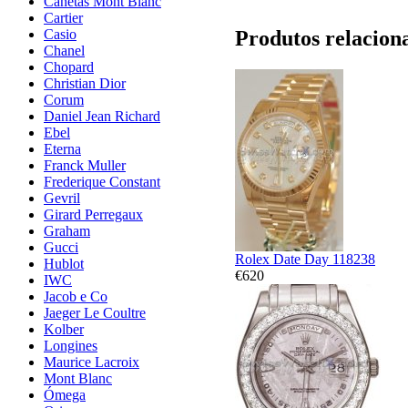
Canetas Mont Blanc
Cartier
Produtos relacion
Casio
Chanel
Chopard
Christian Dior
Corum
Daniel Jean Richard
Ebel
Eterna
Franck Muller
Frederique Constant
Gevril
Girard Perregaux
Graham
Gucci
Rolex Date Day 118238
Hublot
€620
IWC
Jacob e Co
Jaeger Le Coultre
Kolber
Longines
Maurice Lacroix
Mont Blanc
Ómega