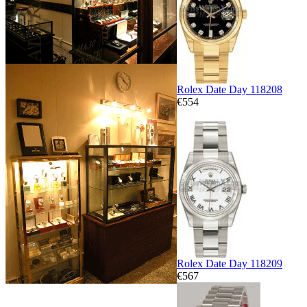
Rolex Date Day 118208
€554
Rolex Date Day 118209
€567