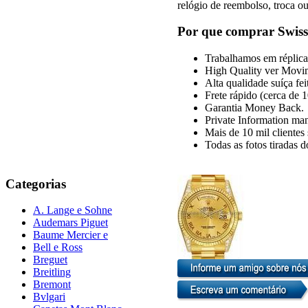
relógio de reembolso, troca ou
Por que comprar Swiss
Trabalhamos em réplica 
High Quality ver Movi
Alta qualidade suíça fe
Frete rápido (cerca de 
Garantia Money Back.
Private Information man
Mais de 10 mil clientes s
Todas as fotos tiradas 
Categorias
A. Lange e Sohne
Audemars Piguet
Baume Mercier e
Bell e Ross
Breguet
Breitling
Bremont
Bvlgari