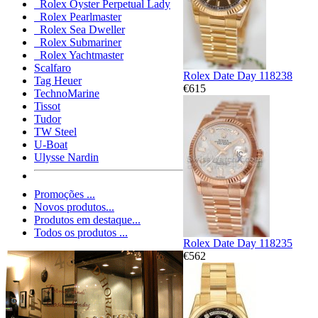
Rolex Oyster Perpetual Lady
Rolex Pearlmaster
Rolex Sea Dweller
Rolex Submariner
Rolex Yachtmaster
Scalfaro
Rolex Date Day 118238
Tag Heuer
€615
TechnoMarine
Tissot
Tudor
TW Steel
U-Boat
Ulysse Nardin
Promoções ...
Novos produtos...
Produtos em destaque...
Todos os produtos ...
Rolex Date Day 118235
€562