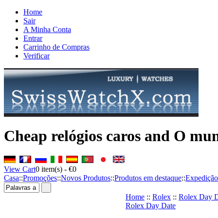
Home
Sair
A Minha Conta
Entrar
Carrinho de Compras
Verificar
Cheap relógios caros and O mun
View Cart
0
item(s) -
€0
Casa
::
Promoções
::
Novos Produtos
::
Produtos em destaque
::
Expedição
Home
::
Rolex
::
Rolex Day D
Rolex Day Date