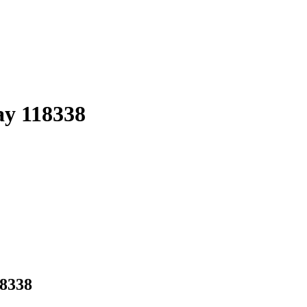
ay 118338
18338