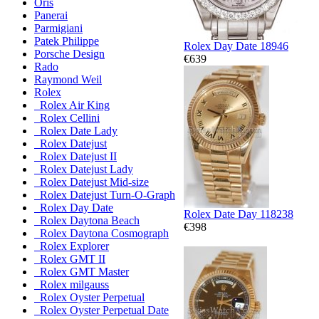
Oris
Panerai
Parmigiani
Patek Philippe
Rolex Day Date 18946
Porsche Design
€639
Rado
Raymond Weil
Rolex
Rolex Air King
Rolex Cellini
Rolex Date Lady
Rolex Datejust
Rolex Datejust II
Rolex Datejust Lady
Rolex Datejust Mid-size
Rolex Datejust Turn-O-Graph
Rolex Day Date
Rolex Date Day 118238
Rolex Daytona Beach
€398
Rolex Daytona Cosmograph
Rolex Explorer
Rolex GMT II
Rolex GMT Master
Rolex milgauss
Rolex Oyster Perpetual
Rolex Oyster Perpetual Date