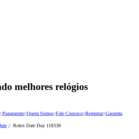
do melhores relógios
::
Pagamento
::
Quem Somos
::
Fale Conosco
::
Registrar
::
Garantia
ate
:: Rolex Date Day 118338