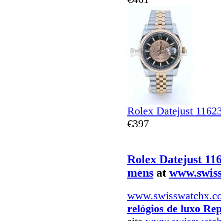
Rolex Datejust 1162
€397
Rolex Datejust 11
mens
at
www.swis
www.swisswatchx.c
relógios de luxo Rep