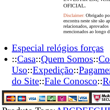
OFICIAL.
Disclaimer:
Obrigado por
encontra neste site são a
relacionados, aprovados 
mencionados ao longo des
Especial relógios forças
::
Casa
::
Quem Somos
::
Co
Uso
::
Expedição
::
Pagame
do Site
::
Fale Conosco
::
R