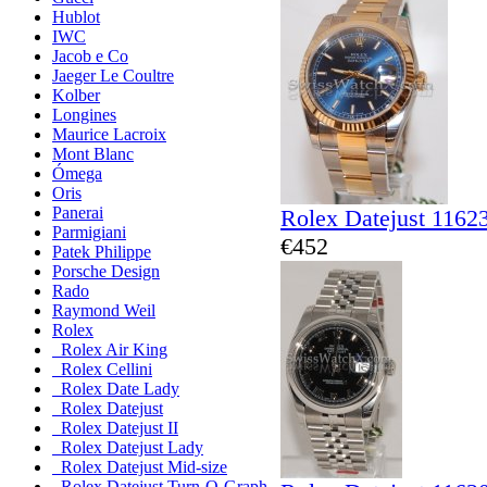
Hublot
IWC
Jacob e Co
Jaeger Le Coultre
Kolber
Longines
Maurice Lacroix
Mont Blanc
Ómega
Oris
Panerai
Rolex Datejust 1162
Parmigiani
€452
Patek Philippe
Porsche Design
Rado
Raymond Weil
Rolex
Rolex Air King
Rolex Cellini
Rolex Date Lady
Rolex Datejust
Rolex Datejust II
Rolex Datejust Lady
Rolex Datejust Mid-size
Rolex Datejust Turn-O-Graph