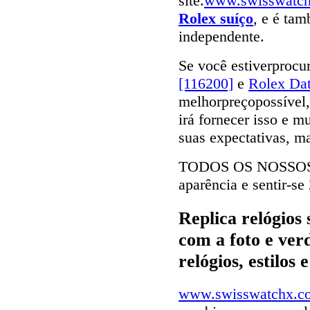
site.
www.swisswatc
Rolex suíço
, e é tam
independente.
Se você estiverproc
[116200]
e
Rolex Dat
melhorpreçopossível, 
irá fornecer isso e m
suas expectativas, m
TODOS OS NOSSO
aparência e sentir-s
Replica relógios
com a foto e ver
relógios, estilos
www.swisswatchx.c