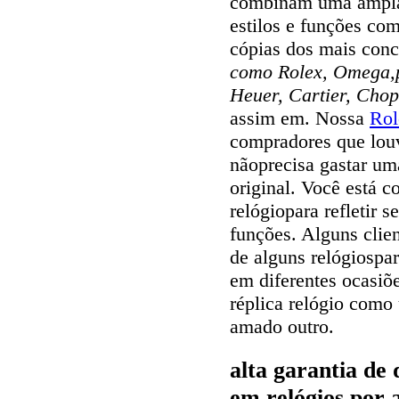
combinam uma ampla 
estilos e funções com
cópias dos mais con
como Rolex, Omega,pa
Heuer, Cartier, Chop
assim em. Nossa
Rol
compradores que louv
nãoprecisa gastar um
original. Você está c
relógiopara refletir s
funções. Alguns cli
de alguns relógiospar
em diferentes ocasi
réplica relógio com
amado outro.
alta garantia de
em relógios por 