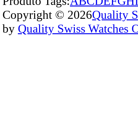
Produto Tags:
A
B
C
D
E
F
G
H
Copyright © 2026
Quality 
by
Quality Swiss Watches 