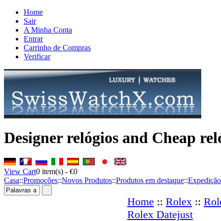
Home
Sair
A Minha Conta
Entrar
Carrinho de Compras
Verificar
Designer relógios and Cheap rel
View Cart
0
item(s) -
€0
Casa
::
Promoções
::
Novos Produtos
::
Produtos em destaque
::
Expedição
Home
::
Rolex
::
Rol
Rolex Datejust