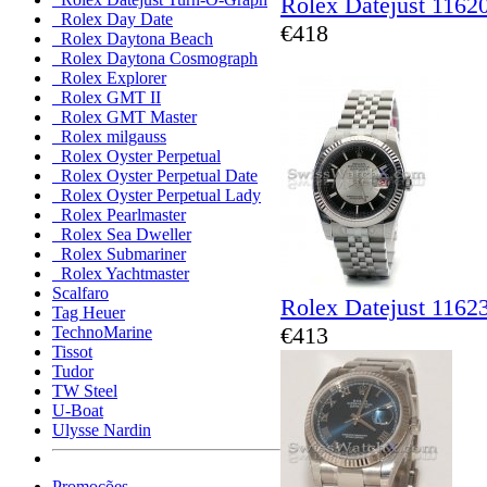
Rolex Datejust 1162
Rolex Day Date
€418
Rolex Daytona Beach
Rolex Daytona Cosmograph
Rolex Explorer
Rolex GMT II
Rolex GMT Master
Rolex milgauss
Rolex Oyster Perpetual
Rolex Oyster Perpetual Date
Rolex Oyster Perpetual Lady
Rolex Pearlmaster
Rolex Sea Dweller
Rolex Submariner
Rolex Yachtmaster
Scalfaro
Rolex Datejust 1162
Tag Heuer
€413
TechnoMarine
Tissot
Tudor
TW Steel
U-Boat
Ulysse Nardin
Promoções ...