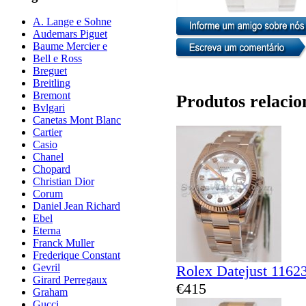
A. Lange e Sohne
Audemars Piguet
Baume Mercier e
Bell e Ross
Breguet
Breitling
Bremont
Produtos relacio
Bvlgari
Canetas Mont Blanc
Cartier
Casio
Chanel
Chopard
Christian Dior
Corum
Daniel Jean Richard
Ebel
Eterna
Franck Muller
Frederique Constant
Gevril
Rolex Datejust 1162
Girard Perregaux
€415
Graham
Gucci