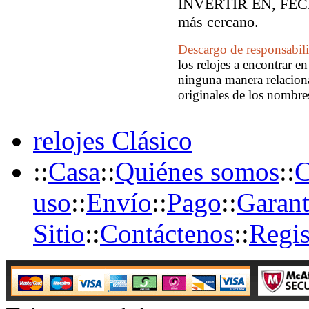
INVERTIR EN, FECH
más cercano.
Descargo de responsabil
los relojes a encontrar e
ninguna manera relaciona
originales de los nombre
relojes Clásico
::
Casa
::
Quiénes somos
::
C
uso
::
Envío
::
Pago
::
Garant
Sitio
::
Contáctenos
::
Regis