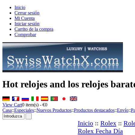
Inicio
Cerrar sesión
Mi Cuenta
Iniciar sesión
Carrito de la compra
Comprobar
Hot relojes and los relojes bara
View Cart
0
item(s) -
€0
Casa
::
Especiales
::
Nuevos Productos
::
Productos destacados
::
Envío
::
P
Inicio
::
Rolex
::
Rol
Rolex Fecha Día