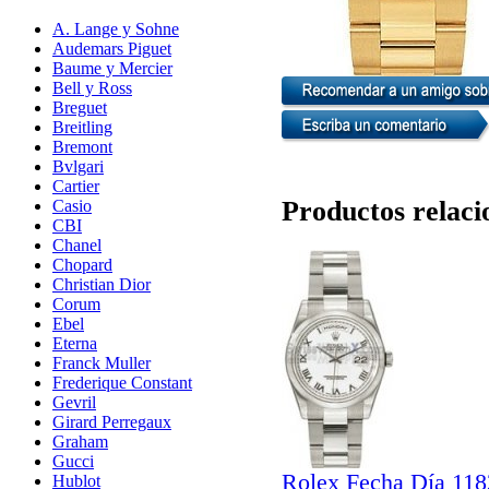
A. Lange y Sohne
Audemars Piguet
Baume y Mercier
Bell y Ross
Breguet
Breitling
Bremont
Bvlgari
Cartier
Productos relaci
Casio
CBI
Chanel
Chopard
Christian Dior
Corum
Ebel
Eterna
Franck Muller
Frederique Constant
Gevril
Girard Perregaux
Graham
Gucci
Rolex Fecha Día 11
Hublot