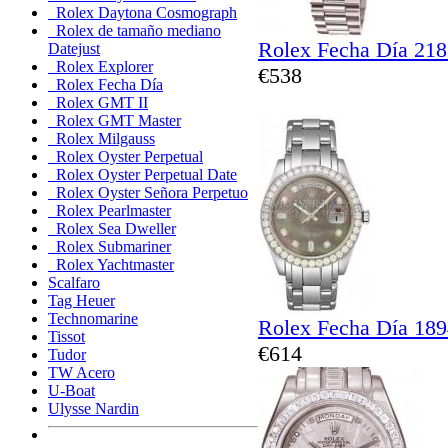
Rolex Daytona Cosmograph
Rolex de tamaño mediano
Rolex Fecha Día 21
Datejust
Rolex Explorer
€538
Rolex Fecha Día
Rolex GMT II
Rolex GMT Master
Rolex Milgauss
Rolex Oyster Perpetual
Rolex Oyster Perpetual Date
Rolex Oyster Señora Perpetuo
Rolex Pearlmaster
Rolex Sea Dweller
Rolex Submariner
Rolex Yachtmaster
Scalfaro
Tag Heuer
Technomarine
Rolex Fecha Día 18
Tissot
€614
Tudor
TW Acero
U-Boat
Ulysse Nardin