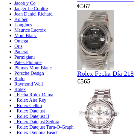
Jacob y Co
€567
Jaeger Le Coultre
Jean Daniel Richard
Kolber
Longines
Maurice Lacroix
Mont Blanc
Omega
Oris
Panerai
Parmigiani
Patek Philippe
Plumas Mont Blanc
Rolex Fecha Día 21
Porsche Design
Rado
€565
Raymond Weil
Rolex
Fecha Rolex Dama
Rolex Aire Rey
Rolex Cellini
Rolex Datejust
Rolex Datejust II
Rolex Datejust Señora
Rolex Datejust Turn-O-Graph
Rolex Daytona Beach