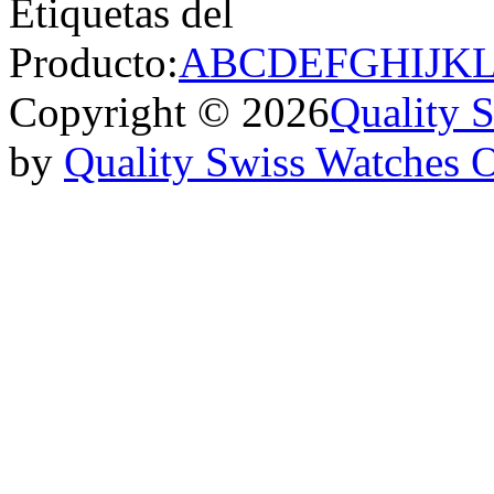
Etiquetas del
Producto:
A
B
C
D
E
F
G
H
I
J
K
Copyright © 2026
Quality 
by
Quality Swiss Watches 